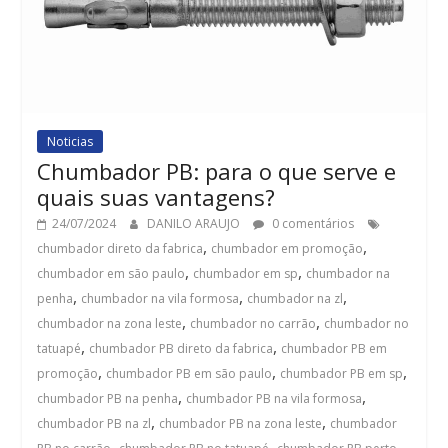
Noticias
Chumbador PB: para o que serve e
quais suas vantagens?
24/07/2024
DANILO ARAUJO
0 comentários
,
,
chumbador direto da fabrica
chumbador em promoção
,
,
chumbador em são paulo
chumbador em sp
chumbador na
,
,
,
penha
chumbador na vila formosa
chumbador na zl
,
,
chumbador na zona leste
chumbador no carrão
chumbador no
,
,
tatuapé
chumbador PB direto da fabrica
chumbador PB em
,
,
,
promoção
chumbador PB em são paulo
chumbador PB em sp
,
,
chumbador PB na penha
chumbador PB na vila formosa
,
,
chumbador PB na zl
chumbador PB na zona leste
chumbador
,
,