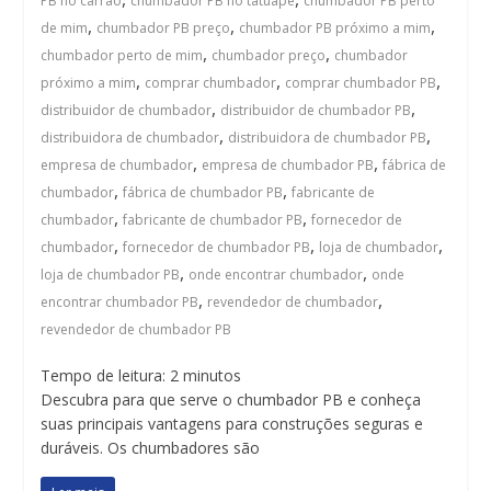
PB no carrão
chumbador PB no tatuapé
chumbador PB perto
,
,
,
de mim
chumbador PB preço
chumbador PB próximo a mim
,
,
chumbador perto de mim
chumbador preço
chumbador
,
,
,
próximo a mim
comprar chumbador
comprar chumbador PB
,
,
distribuidor de chumbador
distribuidor de chumbador PB
,
,
distribuidora de chumbador
distribuidora de chumbador PB
,
,
empresa de chumbador
empresa de chumbador PB
fábrica de
,
,
chumbador
fábrica de chumbador PB
fabricante de
,
,
chumbador
fabricante de chumbador PB
fornecedor de
,
,
,
chumbador
fornecedor de chumbador PB
loja de chumbador
,
,
loja de chumbador PB
onde encontrar chumbador
onde
,
,
encontrar chumbador PB
revendedor de chumbador
revendedor de chumbador PB
Tempo de leitura:
2
minutos
Descubra para que serve o chumbador PB e conheça
suas principais vantagens para construções seguras e
duráveis. Os chumbadores são