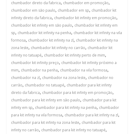
,
,
chumbador direto da fabrica
chumbador em promoção
,
,
chumbador em são paulo
chumbador em sp
chumbador kit
,
,
infinity direto da fabrica
chumbador kit infinity em promoção
,
chumbador kit infinity em são paulo
chumbador kit infinity em
,
,
sp
chumbador kit infinity na penha
chumbador kit infinity na vila
,
,
formosa
chumbador kit infinity na zl
chumbador kit infinity na
,
,
zona leste
chumbador kit infinity no carrão
chumbador kit
,
,
infinity no tatuapé
chumbador kit infinity perto de mim
,
chumbador kit infinity preço
chumbador kit infinity próximo a
,
,
,
mim
chumbador na penha
chumbador na vila formosa
,
,
chumbador na zl
chumbador na zona leste
chumbador no
,
,
carrão
chumbador no tatuapé
chumbador para kit infinty
,
,
direto da fabrica
chumbador para kit infinty em promoção
,
chumbador para kit infinty em são paulo
chumbador para kit
,
,
infinty em sp
chumbador para kit infinty na penha
chumbador
,
,
para kit infinty na vila formosa
chumbador para kit infinty na zl
,
chumbador para kit infinty na zona leste
chumbador para kit
,
,
infinty no carrão
chumbador para kit infinty no tatuapé