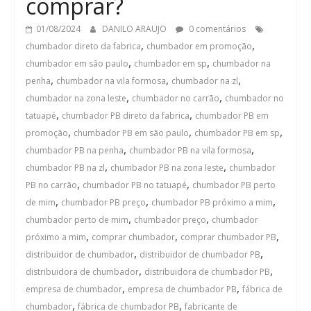
comprar?
01/08/2024
DANILO ARAUJO
0 comentários
,
,
chumbador direto da fabrica
chumbador em promoção
,
,
chumbador em são paulo
chumbador em sp
chumbador na
,
,
,
penha
chumbador na vila formosa
chumbador na zl
,
,
chumbador na zona leste
chumbador no carrão
chumbador no
,
,
tatuapé
chumbador PB direto da fabrica
chumbador PB em
,
,
,
promoção
chumbador PB em são paulo
chumbador PB em sp
,
,
chumbador PB na penha
chumbador PB na vila formosa
,
,
chumbador PB na zl
chumbador PB na zona leste
chumbador
,
,
PB no carrão
chumbador PB no tatuapé
chumbador PB perto
,
,
,
de mim
chumbador PB preço
chumbador PB próximo a mim
,
,
chumbador perto de mim
chumbador preço
chumbador
,
,
,
próximo a mim
comprar chumbador
comprar chumbador PB
,
,
distribuidor de chumbador
distribuidor de chumbador PB
,
,
distribuidora de chumbador
distribuidora de chumbador PB
,
,
empresa de chumbador
empresa de chumbador PB
fábrica de
,
,
chumbador
fábrica de chumbador PB
fabricante de