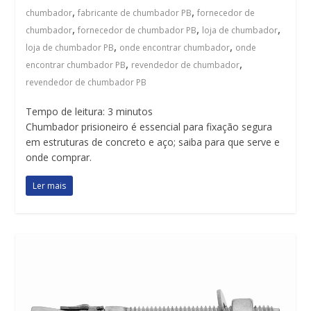
,
,
chumbador
fabricante de chumbador PB
fornecedor de
,
,
,
chumbador
fornecedor de chumbador PB
loja de chumbador
,
,
loja de chumbador PB
onde encontrar chumbador
onde
,
,
encontrar chumbador PB
revendedor de chumbador
revendedor de chumbador PB
Tempo de leitura:
3
minutos
Chumbador prisioneiro é essencial para fixação segura
em estruturas de concreto e aço; saiba para que serve e
onde comprar.
Ler mais