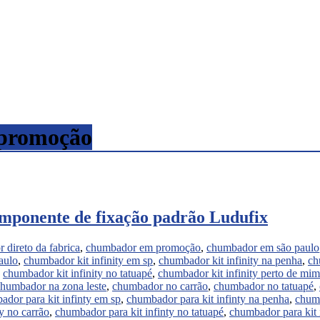
 promoção
omponente de fixação padrão Ludufix
 direto da fabrica
,
chumbador em promoção
,
chumbador em são paulo
aulo
,
chumbador kit infinity em sp
,
chumbador kit infinity na penha
,
ch
,
chumbador kit infinity no tatuapé
,
chumbador kit infinity perto de mim
humbador na zona leste
,
chumbador no carrão
,
chumbador no tatuapé
,
dor para kit infinty em sp
,
chumbador para kit infinty na penha
,
chumb
y no carrão
,
chumbador para kit infinty no tatuapé
,
chumbador para kit 