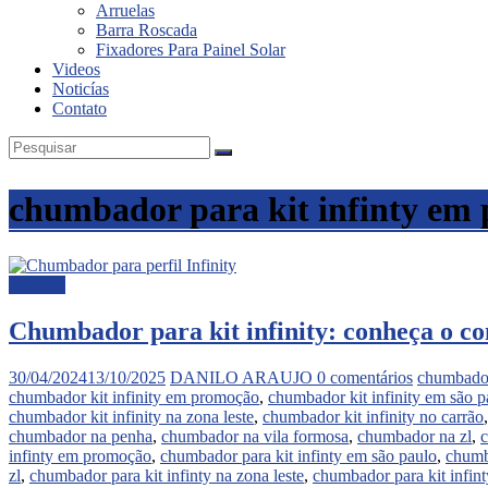
Arruelas
Barra Roscada
Fixadores Para Painel Solar
Videos
Noticías
Contato
chumbador para kit infinty em
Noticias
Chumbador para kit infinity: conheça o c
30/04/2024
13/10/2025
DANILO ARAUJO
0 comentários
chumbador
chumbador kit infinity em promoção
,
chumbador kit infinity em são p
chumbador kit infinity na zona leste
,
chumbador kit infinity no carrão
chumbador na penha
,
chumbador na vila formosa
,
chumbador na zl
,
c
infinty em promoção
,
chumbador para kit infinty em são paulo
,
chumba
zl
,
chumbador para kit infinty na zona leste
,
chumbador para kit infint