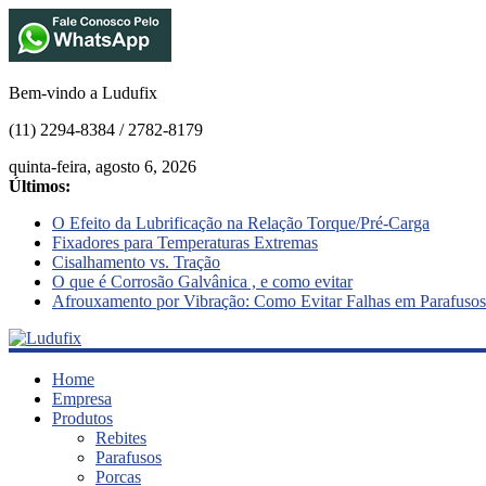
Bem-vindo a Ludufix
(11) 2294-8384 / 2782-8179
quinta-feira, agosto 6, 2026
Últimos:
O Efeito da Lubrificação na Relação Torque/Pré-Carga
Fixadores para Temperaturas Extremas
Cisalhamento vs. Tração
O que é Corrosão Galvânica , e como evitar
Afrouxamento por Vibração: Como Evitar Falhas em Parafusos
Ludufix
Home
Empresa
Produtos
Fixadores
Rebites
em
Parafusos
Aço
Porcas
Inox