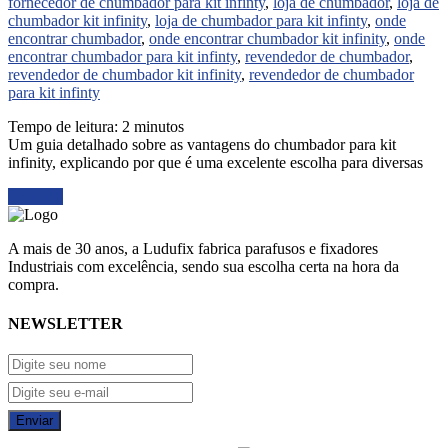
fornecedor de chumbador para kit infinty
,
loja de chumbador
,
loja de
chumbador kit infinity
,
loja de chumbador para kit infinty
,
onde
encontrar chumbador
,
onde encontrar chumbador kit infinity
,
onde
encontrar chumbador para kit infinty
,
revendedor de chumbador
,
revendedor de chumbador kit infinity
,
revendedor de chumbador
para kit infinty
Tempo de leitura:
2
minutos
Um guia detalhado sobre as vantagens do chumbador para kit
infinity, explicando por que é uma excelente escolha para diversas
Ler mais
A mais de 30 anos, a Ludufix fabrica parafusos e fixadores
Industriais com excelência, sendo sua escolha certa na hora da
compra.
NEWSLETTER
Enviar