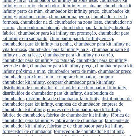
infinity na zl
,
chumbador kit infinity na zona leste
,
chumbador kit
infinity no carrão
,
chumbador kit infinity no tatuapé
,
chumbador kit
infinity perto de mim
,
chumbador kit infinity preço
,
chumbador kit
infinity próximo a mim
,
chumbador na penha
,
chumbador na vila
formosa
,
chumbador na zl
,
chumbador na zona leste
,
chumbador no
carrão
,
chumbador no tatuapé
,
chumbador para kit infinty direto da
fabrica
,
chumbador para kit infinty em promoção
,
chumbador para
kit infinty em são paulo
,
chumbador para kit infinty em sp
,
chumbador para kit infinty na penha
,
chumbador para kit infinty na
vila formosa
,
chumbador para kit infinty na zl
,
chumbador para kit
infinty na zona leste
,
chumbador para kit infinty no carrão
,
chumbador para kit infinty no tatuapé
,
chumbador para kit infinty
perto de mim
,
chumbador para kit infinty preço
,
chumbador para kit
infinty próximo a mim
,
chumbador perto de mim
,
chumbador preço
,
chumbador próximo a mim
,
comprar chumbador
,
comprar
chumbador kit infinity
,
comprar chumbador para kit infinty
,
distribuidor de chumbador
,
distribuidor de chumbador kit infinity
,
distribuidor de chumbador para kit infinty
,
distribuidora de
chumbador
,
distribuidora de chumbador kit infinity
,
distribuidora de
chumbador para kit infinty
,
empresa de chumbador
,
empresa de
chumbador kit infinity
,
empresa de chumbador para kit infinty
,
fábrica de chumbador
,
fábrica de chumbador kit infinity
,
fábrica de
chumbador para kit infinty
,
fabricante de chumbador
,
fabricante de
chumbador kit infinity
,
fabricante de chumbador para kit infinty
,
fornecedor de chumbador
,
fornecedor de chumbador kit infinity
,