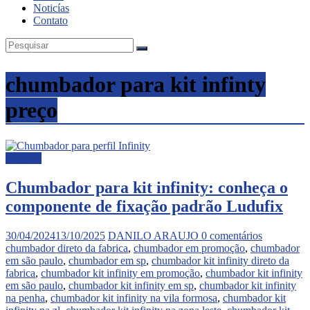
Noticías
Contato
chumbador para kit infinty
preço
Noticias
Chumbador para kit infinity: conheça o
componente de fixação padrão Ludufix
30/04/2024
13/10/2025
DANILO ARAUJO
0 comentários
chumbador direto da fabrica
,
chumbador em promoção
,
chumbador
em são paulo
,
chumbador em sp
,
chumbador kit infinity direto da
fabrica
,
chumbador kit infinity em promoção
,
chumbador kit infinity
em são paulo
,
chumbador kit infinity em sp
,
chumbador kit infinity
na penha
,
chumbador kit infinity na vila formosa
,
chumbador kit