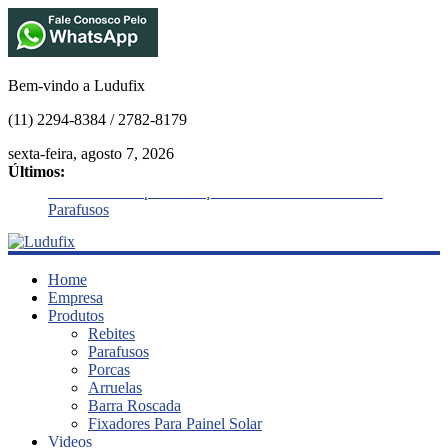
Bem-vindo a Ludufix
(11) 2294-8384 / 2782-8179
sexta-feira, agosto 7, 2026
Últimos:
Afrouxamento por Vibração: Como Evitar Falhas em
Parafusos
O Efeito da Lubrificação na Relação Torque/Pré-Carga
Fixadores para Temperaturas Extremas
Cisalhamento vs. Tração
Ludufix
Home
O que é Corrosão Galvânica , e como evitar
Empresa
Produtos
Fixadores
Rebites
em
Parafusos
Aço
Porcas
Inox
Arruelas
Barra Roscada
Fixadores Para Painel Solar
Videos