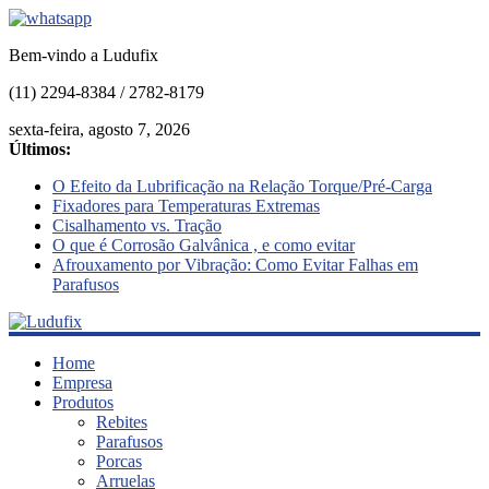
Bem-vindo a Ludufix
(11) 2294-8384 / 2782-8179
sexta-feira, agosto 7, 2026
Últimos:
O Efeito da Lubrificação na Relação Torque/Pré-Carga
Fixadores para Temperaturas Extremas
Cisalhamento vs. Tração
O que é Corrosão Galvânica , e como evitar
Afrouxamento por Vibração: Como Evitar Falhas em
Parafusos
Ludufix
Home
Empresa
Produtos
Fixadores
Rebites
em
Parafusos
Aço
Porcas
Inox
Arruelas