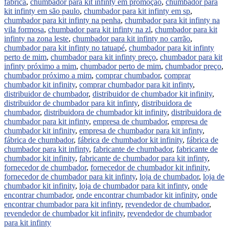
fabrica
,
chumbador para kit infinty em promoção
,
chumbador para
kit infinty em são paulo
,
chumbador para kit infinty em sp
,
chumbador para kit infinty na penha
,
chumbador para kit infinty na
vila formosa
,
chumbador para kit infinty na zl
,
chumbador para kit
infinty na zona leste
,
chumbador para kit infinty no carrão
,
chumbador para kit infinty no tatuapé
,
chumbador para kit infinty
perto de mim
,
chumbador para kit infinty preço
,
chumbador para kit
infinty próximo a mim
,
chumbador perto de mim
,
chumbador preço
,
chumbador próximo a mim
,
comprar chumbador
,
comprar
chumbador kit infinity
,
comprar chumbador para kit infinty
,
distribuidor de chumbador
,
distribuidor de chumbador kit infinity
,
distribuidor de chumbador para kit infinty
,
distribuidora de
chumbador
,
distribuidora de chumbador kit infinity
,
distribuidora de
chumbador para kit infinty
,
empresa de chumbador
,
empresa de
chumbador kit infinity
,
empresa de chumbador para kit infinty
,
fábrica de chumbador
,
fábrica de chumbador kit infinity
,
fábrica de
chumbador para kit infinty
,
fabricante de chumbador
,
fabricante de
chumbador kit infinity
,
fabricante de chumbador para kit infinty
,
fornecedor de chumbador
,
fornecedor de chumbador kit infinity
,
fornecedor de chumbador para kit infinty
,
loja de chumbador
,
loja de
chumbador kit infinity
,
loja de chumbador para kit infinty
,
onde
encontrar chumbador
,
onde encontrar chumbador kit infinity
,
onde
encontrar chumbador para kit infinty
,
revendedor de chumbador
,
revendedor de chumbador kit infinity
,
revendedor de chumbador
para kit infinty