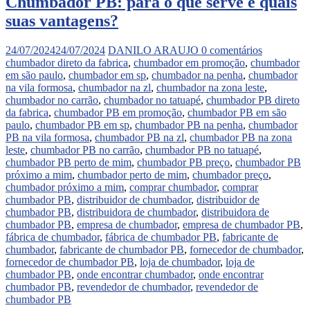
Chumbador PB: para o que serve e quais
suas vantagens?
24/07/2024
24/07/2024
DANILO ARAUJO
0 comentários
chumbador direto da fabrica
,
chumbador em promoção
,
chumbador
em são paulo
,
chumbador em sp
,
chumbador na penha
,
chumbador
na vila formosa
,
chumbador na zl
,
chumbador na zona leste
,
chumbador no carrão
,
chumbador no tatuapé
,
chumbador PB direto
da fabrica
,
chumbador PB em promoção
,
chumbador PB em são
paulo
,
chumbador PB em sp
,
chumbador PB na penha
,
chumbador
PB na vila formosa
,
chumbador PB na zl
,
chumbador PB na zona
leste
,
chumbador PB no carrão
,
chumbador PB no tatuapé
,
chumbador PB perto de mim
,
chumbador PB preço
,
chumbador PB
próximo a mim
,
chumbador perto de mim
,
chumbador preço
,
chumbador próximo a mim
,
comprar chumbador
,
comprar
chumbador PB
,
distribuidor de chumbador
,
distribuidor de
chumbador PB
,
distribuidora de chumbador
,
distribuidora de
chumbador PB
,
empresa de chumbador
,
empresa de chumbador PB
,
fábrica de chumbador
,
fábrica de chumbador PB
,
fabricante de
chumbador
,
fabricante de chumbador PB
,
fornecedor de chumbador
,
fornecedor de chumbador PB
,
loja de chumbador
,
loja de
chumbador PB
,
onde encontrar chumbador
,
onde encontrar
chumbador PB
,
revendedor de chumbador
,
revendedor de
chumbador PB