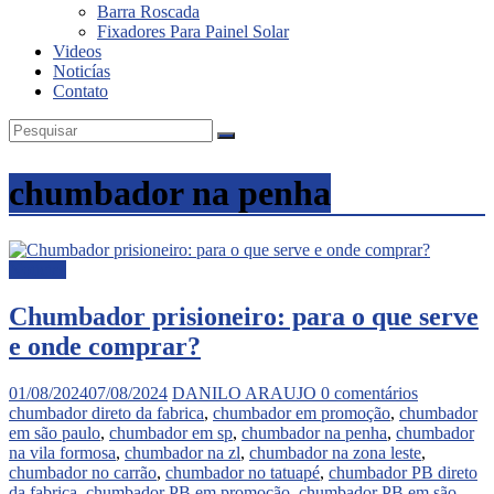
Barra Roscada
Fixadores Para Painel Solar
Videos
Noticías
Contato
chumbador na penha
Noticias
Chumbador prisioneiro: para o que serve
e onde comprar?
01/08/2024
07/08/2024
DANILO ARAUJO
0 comentários
chumbador direto da fabrica
,
chumbador em promoção
,
chumbador
em são paulo
,
chumbador em sp
,
chumbador na penha
,
chumbador
na vila formosa
,
chumbador na zl
,
chumbador na zona leste
,
chumbador no carrão
,
chumbador no tatuapé
,
chumbador PB direto
da fabrica
,
chumbador PB em promoção
,
chumbador PB em são