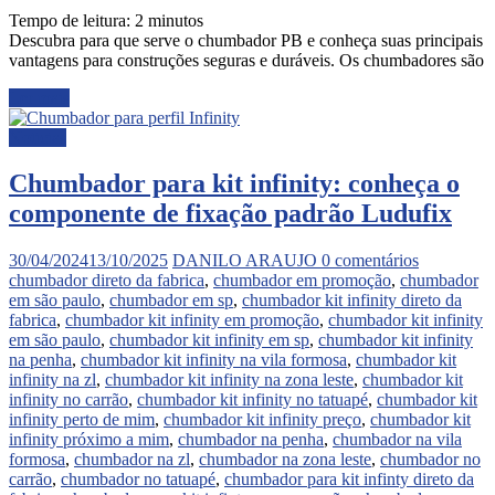
Tempo de leitura:
2
minutos
Descubra para que serve o chumbador PB e conheça suas principais
vantagens para construções seguras e duráveis. Os chumbadores são
Ler mais
Noticias
Chumbador para kit infinity: conheça o
componente de fixação padrão Ludufix
30/04/2024
13/10/2025
DANILO ARAUJO
0 comentários
chumbador direto da fabrica
,
chumbador em promoção
,
chumbador
em são paulo
,
chumbador em sp
,
chumbador kit infinity direto da
fabrica
,
chumbador kit infinity em promoção
,
chumbador kit infinity
em são paulo
,
chumbador kit infinity em sp
,
chumbador kit infinity
na penha
,
chumbador kit infinity na vila formosa
,
chumbador kit
infinity na zl
,
chumbador kit infinity na zona leste
,
chumbador kit
infinity no carrão
,
chumbador kit infinity no tatuapé
,
chumbador kit
infinity perto de mim
,
chumbador kit infinity preço
,
chumbador kit
infinity próximo a mim
,
chumbador na penha
,
chumbador na vila
formosa
,
chumbador na zl
,
chumbador na zona leste
,
chumbador no
carrão
,
chumbador no tatuapé
,
chumbador para kit infinty direto da