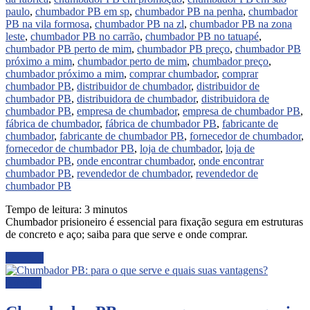
paulo
,
chumbador PB em sp
,
chumbador PB na penha
,
chumbador
PB na vila formosa
,
chumbador PB na zl
,
chumbador PB na zona
leste
,
chumbador PB no carrão
,
chumbador PB no tatuapé
,
chumbador PB perto de mim
,
chumbador PB preço
,
chumbador PB
próximo a mim
,
chumbador perto de mim
,
chumbador preço
,
chumbador próximo a mim
,
comprar chumbador
,
comprar
chumbador PB
,
distribuidor de chumbador
,
distribuidor de
chumbador PB
,
distribuidora de chumbador
,
distribuidora de
chumbador PB
,
empresa de chumbador
,
empresa de chumbador PB
,
fábrica de chumbador
,
fábrica de chumbador PB
,
fabricante de
chumbador
,
fabricante de chumbador PB
,
fornecedor de chumbador
,
fornecedor de chumbador PB
,
loja de chumbador
,
loja de
chumbador PB
,
onde encontrar chumbador
,
onde encontrar
chumbador PB
,
revendedor de chumbador
,
revendedor de
chumbador PB
Tempo de leitura:
3
minutos
Chumbador prisioneiro é essencial para fixação segura em estruturas
de concreto e aço; saiba para que serve e onde comprar.
Ler mais
Noticias