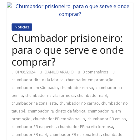
Noticias
Chumbador prisioneiro:
para o que serve e onde
comprar?
01/08/2024
DANILO ARAUJO
0 comentários
,
,
chumbador direto da fabrica
chumbador em promoção
,
,
chumbador em são paulo
chumbador em sp
chumbador na
,
,
,
penha
chumbador na vila formosa
chumbador na zl
,
,
chumbador na zona leste
chumbador no carrão
chumbador no
,
,
tatuapé
chumbador PB direto da fabrica
chumbador PB em
,
,
,
promoção
chumbador PB em são paulo
chumbador PB em sp
,
,
chumbador PB na penha
chumbador PB na vila formosa
,
,
chumbador PB na zl
chumbador PB na zona leste
chumbador