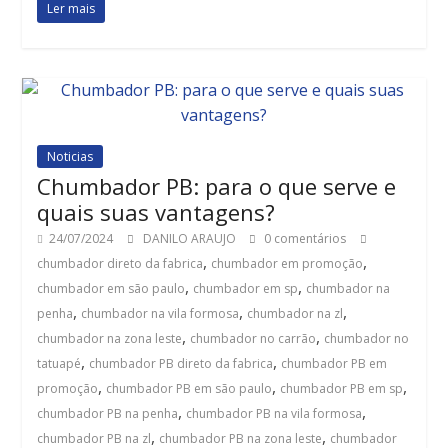
Ler mais
Noticias
Chumbador PB: para o que serve e
quais suas vantagens?
24/07/2024
DANILO ARAUJO
0 comentários
,
,
chumbador direto da fabrica
chumbador em promoção
,
,
chumbador em são paulo
chumbador em sp
chumbador na
,
,
,
penha
chumbador na vila formosa
chumbador na zl
,
,
chumbador na zona leste
chumbador no carrão
chumbador no
,
,
tatuapé
chumbador PB direto da fabrica
chumbador PB em
,
,
,
promoção
chumbador PB em são paulo
chumbador PB em sp
,
,
chumbador PB na penha
chumbador PB na vila formosa
,
,
chumbador PB na zl
chumbador PB na zona leste
chumbador