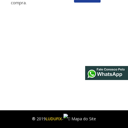
compra.
® 2019
LUDUFIX
-
Mapa do Site