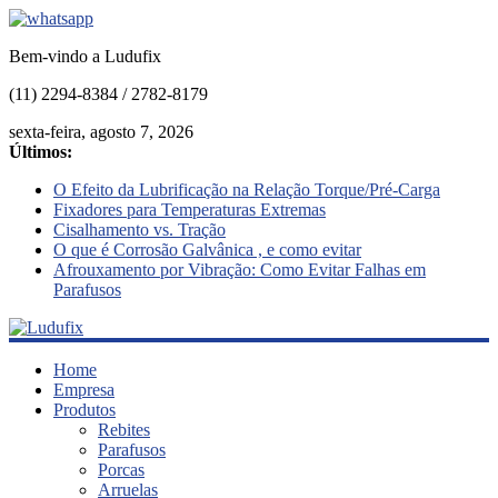
Bem-vindo a Ludufix
(11) 2294-8384 / 2782-8179
sexta-feira, agosto 7, 2026
Últimos:
O Efeito da Lubrificação na Relação Torque/Pré-Carga
Fixadores para Temperaturas Extremas
Cisalhamento vs. Tração
O que é Corrosão Galvânica , e como evitar
Afrouxamento por Vibração: Como Evitar Falhas em
Parafusos
Ludufix
Home
Empresa
Produtos
Fixadores
Rebites
em
Parafusos
Aço
Porcas
Inox
Arruelas