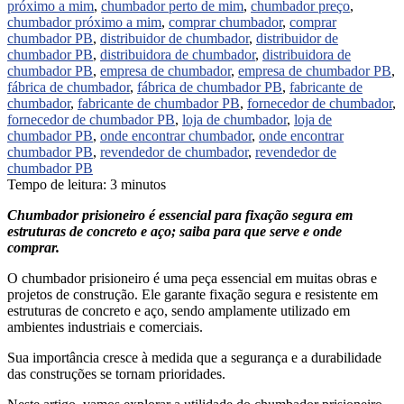
próximo a mim
,
chumbador perto de mim
,
chumbador preço
,
chumbador próximo a mim
,
comprar chumbador
,
comprar
chumbador PB
,
distribuidor de chumbador
,
distribuidor de
chumbador PB
,
distribuidora de chumbador
,
distribuidora de
chumbador PB
,
empresa de chumbador
,
empresa de chumbador PB
,
fábrica de chumbador
,
fábrica de chumbador PB
,
fabricante de
chumbador
,
fabricante de chumbador PB
,
fornecedor de chumbador
,
fornecedor de chumbador PB
,
loja de chumbador
,
loja de
chumbador PB
,
onde encontrar chumbador
,
onde encontrar
chumbador PB
,
revendedor de chumbador
,
revendedor de
chumbador PB
Tempo de leitura:
3
minutos
Chumbador prisioneiro é essencial para fixação segura em
estruturas de concreto e aço; saiba para que serve e onde
comprar.
O chumbador prisioneiro é uma peça essencial em muitas obras e
projetos de construção. Ele garante fixação segura e resistente em
estruturas de concreto e aço, sendo amplamente utilizado em
ambientes industriais e comerciais.
Sua importância cresce à medida que a segurança e a durabilidade
das construções se tornam prioridades.