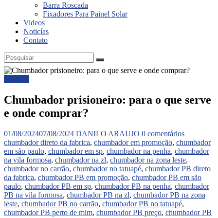
Barra Roscada
Fixadores Para Painel Solar
Videos
Noticías
Contato
Noticias
Chumbador prisioneiro: para o que serve
e onde comprar?
01/08/2024
07/08/2024
DANILO ARAUJO
0 comentários
chumbador direto da fabrica
,
chumbador em promoção
,
chumbador
em são paulo
,
chumbador em sp
,
chumbador na penha
,
chumbador
na vila formosa
,
chumbador na zl
,
chumbador na zona leste
,
chumbador no carrão
,
chumbador no tatuapé
,
chumbador PB direto
da fabrica
,
chumbador PB em promoção
,
chumbador PB em são
paulo
,
chumbador PB em sp
,
chumbador PB na penha
,
chumbador
PB na vila formosa
,
chumbador PB na zl
,
chumbador PB na zona
leste
,
chumbador PB no carrão
,
chumbador PB no tatuapé
,
chumbador PB perto de mim
,
chumbador PB preço
,
chumbador PB