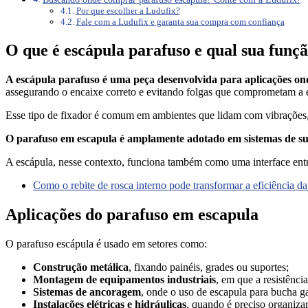
Por que escolher a Ludufix?
Fale com a Ludufix e garanta sua compra com confiança
O que é escápula parafuso e qual sua funç
A escápula parafuso é uma peça desenvolvida para aplicações ond
assegurando o encaixe correto e evitando folgas que comprometam a e
Esse tipo de fixador é comum em ambientes que lidam com vibrações
O parafuso em escapula é amplamente adotado em sistemas de sust
A escápula, nesse contexto, funciona também como uma interface entre
Como o rebite de rosca interno pode transformar a eficiência da
Aplicações do parafuso em escapula
O parafuso escápula é usado em setores como:
Construção metálica
, fixando painéis, grades ou suportes;
Montagem de equipamentos industriais
, em que a resistênci
Sistemas de ancoragem
, onde o uso de escapula para bucha g
Instalações elétricas e hidráulicas
, quando é preciso organizar