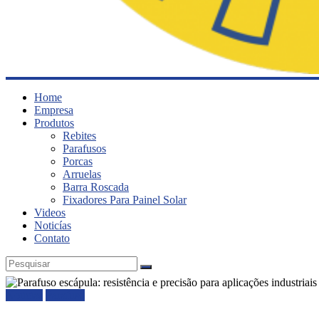
Ludufix
Home
Empresa
Produtos
Fixadores
Rebites
em
Parafusos
Aço
Porcas
Inox
Arruelas
Barra Roscada
Fixadores Para Painel Solar
Videos
Noticías
Contato
Noticias
Parafuso