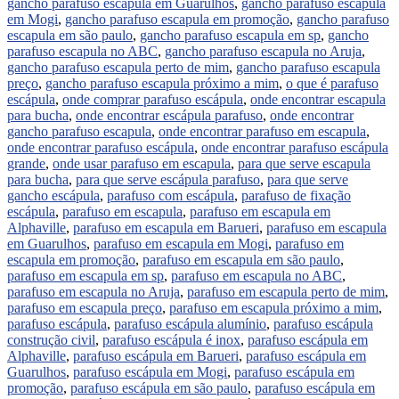
gancho parafuso escapula em Guarulhos
,
gancho parafuso escapula
em Mogi
,
gancho parafuso escapula em promoção
,
gancho parafuso
escapula em são paulo
,
gancho parafuso escapula em sp
,
gancho
parafuso escapula no ABC
,
gancho parafuso escapula no Aruja
,
gancho parafuso escapula perto de mim
,
gancho parafuso escapula
preço
,
gancho parafuso escapula próximo a mim
,
o que é parafuso
escápula
,
onde comprar parafuso escápula
,
onde encontrar escapula
para bucha
,
onde encontrar escápula parafuso
,
onde encontrar
gancho parafuso escapula
,
onde encontrar parafuso em escapula
,
onde encontrar parafuso escápula
,
onde encontrar parafuso escápula
grande
,
onde usar parafuso em escapula
,
para que serve escapula
para bucha
,
para que serve escápula parafuso
,
para que serve
gancho escápula
,
parafuso com escápula
,
parafuso de fixação
escápula
,
parafuso em escapula
,
parafuso em escapula em
Alphaville
,
parafuso em escapula em Barueri
,
parafuso em escapula
em Guarulhos
,
parafuso em escapula em Mogi
,
parafuso em
escapula em promoção
,
parafuso em escapula em são paulo
,
parafuso em escapula em sp
,
parafuso em escapula no ABC
,
parafuso em escapula no Aruja
,
parafuso em escapula perto de mim
,
parafuso em escapula preço
,
parafuso em escapula próximo a mim
,
parafuso escápula
,
parafuso escápula alumínio
,
parafuso escápula
construção civil
,
parafuso escápula é inox
,
parafuso escápula em
Alphaville
,
parafuso escápula em Barueri
,
parafuso escápula em
Guarulhos
,
parafuso escápula em Mogi
,
parafuso escápula em
promoção
,
parafuso escápula em são paulo
,
parafuso escápula em