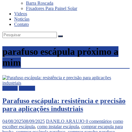
Barra Roscada
Fixadores Para Painel Solar
Videos
Noticías
Contato
parafuso escápula próximo a
mim
Noticias
Parafuso
Parafuso escápula: resistência e precisão
para aplicações industriais
04/08/2025
08/09/2025
DANILO ARAUJO
0 comentários
como
escolher escápula
,
como instalar escápula
,
comprar escapula para
bucha
,
comprar escápula parafuso
,
comprar gancho parafuso