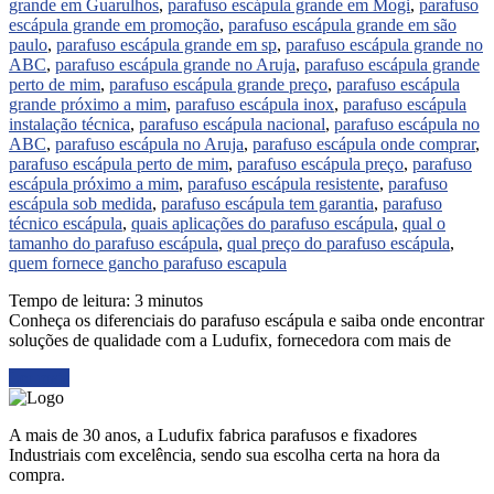
grande em Guarulhos
,
parafuso escápula grande em Mogi
,
parafuso
escápula grande em promoção
,
parafuso escápula grande em são
paulo
,
parafuso escápula grande em sp
,
parafuso escápula grande no
ABC
,
parafuso escápula grande no Aruja
,
parafuso escápula grande
perto de mim
,
parafuso escápula grande preço
,
parafuso escápula
grande próximo a mim
,
parafuso escápula inox
,
parafuso escápula
instalação técnica
,
parafuso escápula nacional
,
parafuso escápula no
ABC
,
parafuso escápula no Aruja
,
parafuso escápula onde comprar
,
parafuso escápula perto de mim
,
parafuso escápula preço
,
parafuso
escápula próximo a mim
,
parafuso escápula resistente
,
parafuso
escápula sob medida
,
parafuso escápula tem garantia
,
parafuso
técnico escápula
,
quais aplicações do parafuso escápula
,
qual o
tamanho do parafuso escápula
,
qual preço do parafuso escápula
,
quem fornece gancho parafuso escapula
Tempo de leitura:
3
minutos
Conheça os diferenciais do parafuso escápula e saiba onde encontrar
soluções de qualidade com a Ludufix, fornecedora com mais de
Ler mais
A mais de 30 anos, a Ludufix fabrica parafusos e fixadores
Industriais com excelência, sendo sua escolha certa na hora da
compra.