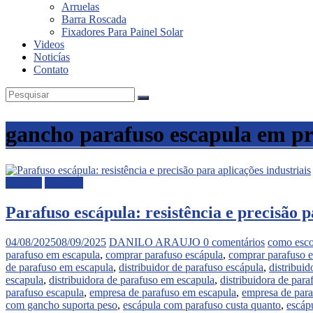
Arruelas
Barra Roscada
Fixadores Para Painel Solar
Videos
Noticías
Contato
gancho parafuso escapula em p
Noticias
Parafuso
Parafuso escápula: resistência e precisão p
04/08/2025
08/09/2025
DANILO ARAUJO
0 comentários
como esco
parafuso em escapula
,
comprar parafuso escápula
,
comprar parafuso e
de parafuso em escapula
,
distribuidor de parafuso escápula
,
distribui
escapula
,
distribuidora de parafuso em escapula
,
distribuidora de para
parafuso escapula
,
empresa de parafuso em escapula
,
empresa de para
com gancho suporta peso
,
escápula com parafuso custa quanto
,
escáp