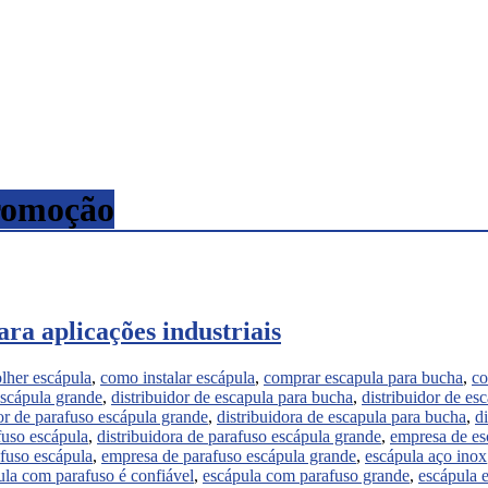
romoção
ara aplicações industriais
lher escápula
,
como instalar escápula
,
comprar escapula para bucha
,
co
scápula grande
,
distribuidor de escapula para bucha
,
distribuidor de es
dor de parafuso escápula grande
,
distribuidora de escapula para bucha
,
d
fuso escápula
,
distribuidora de parafuso escápula grande
,
empresa de es
fuso escápula
,
empresa de parafuso escápula grande
,
escápula aço inox
ula com parafuso é confiável
,
escápula com parafuso grande
,
escápula 