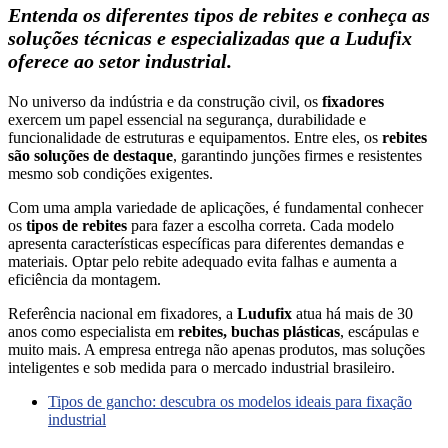
Entenda os diferentes tipos de rebites e conheça as
soluções técnicas e especializadas que a Ludufix
oferece ao setor industrial.
No universo da indústria e da construção civil, os
fixadores
exercem um papel essencial na segurança, durabilidade e
funcionalidade de estruturas e equipamentos. Entre eles, os
rebites
são soluções de destaque
, garantindo junções firmes e resistentes
mesmo sob condições exigentes.
Com uma ampla variedade de aplicações, é fundamental conhecer
os
tipos de rebites
para fazer a escolha correta. Cada modelo
apresenta características específicas para diferentes demandas e
materiais. Optar pelo rebite adequado evita falhas e aumenta a
eficiência da montagem.
Referência nacional em fixadores, a
Ludufix
atua há mais de 30
anos como especialista em
rebites, buchas plásticas
, escápulas e
muito mais. A empresa entrega não apenas produtos, mas soluções
inteligentes e sob medida para o mercado industrial brasileiro.
Tipos de gancho: descubra os modelos ideais para fixação
industrial