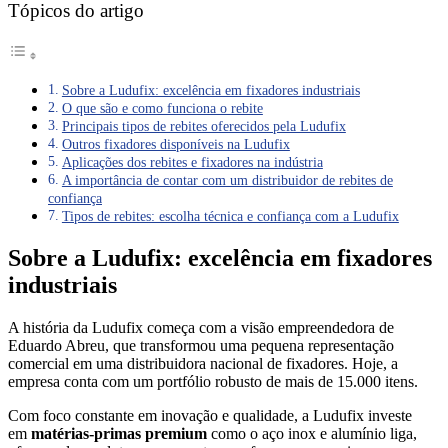
Tópicos do artigo
Sobre a Ludufix: excelência em fixadores industriais
O que são e como funciona o rebite
Principais tipos de rebites oferecidos pela Ludufix
Outros fixadores disponíveis na Ludufix
Aplicações dos rebites e fixadores na indústria
A importância de contar com um distribuidor de rebites de
confiança
Tipos de rebites: escolha técnica e confiança com a Ludufix
Sobre a Ludufix: excelência em fixadores
industriais
A história da Ludufix começa com a visão empreendedora de
Eduardo Abreu, que transformou uma pequena representação
comercial em uma distribuidora nacional de fixadores. Hoje, a
empresa conta com um portfólio robusto de mais de 15.000 itens.
Com foco constante em inovação e qualidade, a Ludufix investe
em
matérias-primas premium
como o aço inox e alumínio liga,