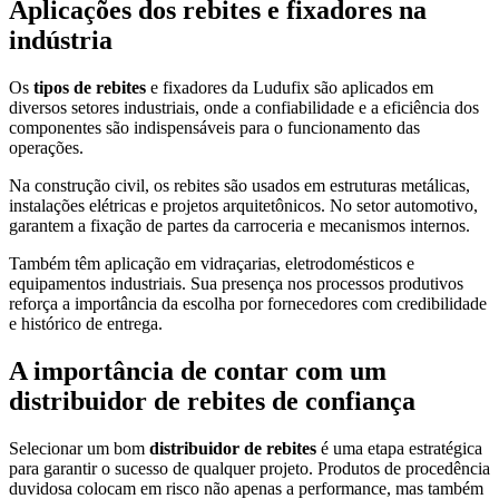
Aplicações dos rebites e fixadores na
indústria
Os
tipos de rebites
e fixadores da Ludufix são aplicados em
diversos setores industriais, onde a confiabilidade e a eficiência dos
componentes são indispensáveis para o funcionamento das
operações.
Na construção civil, os rebites são usados em estruturas metálicas,
instalações elétricas e projetos arquitetônicos. No setor automotivo,
garantem a fixação de partes da carroceria e mecanismos internos.
Também têm aplicação em vidraçarias, eletrodomésticos e
equipamentos industriais. Sua presença nos processos produtivos
reforça a importância da escolha por fornecedores com credibilidade
e histórico de entrega.
A importância de contar com um
distribuidor de rebites de confiança
Selecionar um bom
distribuidor de rebites
é uma etapa estratégica
para garantir o sucesso de qualquer projeto. Produtos de procedência
duvidosa colocam em risco não apenas a performance, mas também