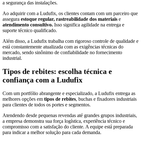
a segurança das instalações.
Ao adquirir com a Ludufix, os clientes contam com um parceiro que
assegura
estoque regular, rastreabilidade dos materiais
e
atendimento consultivo.
Isso significa agilidade na entrega e
suporte técnico qualificado.
Além disso, a Ludufix trabalha com rigoroso controle de qualidade e
está constantemente atualizada com as exigências técnicas do
mercado, sendo sinônimo de confiabilidade no fornecimento
industrial.
Tipos de rebites: escolha técnica e
confiança com a Ludufix
Com um portfólio abrangente e especializado, a Ludufix entrega as
melhores opções em
tipos de rebites
, buchas e fixadores industriais
para clientes de todos os portes e segmentos.
Atendendo desde pequenas revendas até grandes grupos industriais,
a empresa demonstra sua força logística, experiência técnico e
compromisso com a satisfação do cliente. A equipe está preparada
para indicar a melhor solução para cada demanda.