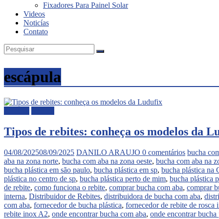
Fixadores Para Painel Solar
Videos
Noticías
Contato
escápula
Noticias
Rebites
Tipos de rebites: conheça os modelos da L
04/08/2025
08/09/2025
DANILO ARAUJO
0 comentários
bucha co
aba na zona norte
,
bucha com aba na zona oeste
,
bucha com aba na z
bucha plástica em são paulo
,
bucha plástica em sp
,
bucha plástica na 
plástica no centro de sp
,
bucha plástica perto de mim
,
bucha plástica 
de rebite
,
como funciona o rebite
,
comprar bucha com aba
,
comprar bu
interna
,
Distribuidor de Rebites
,
distribuidora de bucha com aba
,
dist
com aba
,
fornecedor de bucha plástica
,
fornecedor de rebite de rosca 
rebite inox A2
,
onde encontrar bucha com aba
,
onde encontrar bucha 