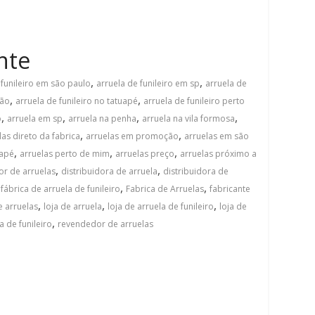
nte
,
,
 funileiro em são paulo
arruela de funileiro em sp
arruela de
,
,
rão
arruela de funileiro no tatuapé
arruela de funileiro perto
,
,
,
,
o
arruela em sp
arruela na penha
arruela na vila formosa
,
,
las direto da fabrica
arruelas em promoção
arruelas em são
,
,
,
uapé
arruelas perto de mim
arruelas preço
arruelas próximo a
,
,
or de arruelas
distribuidora de arruela
distribuidora de
,
,
,
fábrica de arruela de funileiro
Fabrica de Arruelas
fabricante
,
,
,
 arruelas
loja de arruela
loja de arruela de funileiro
loja de
,
 de funileiro
revendedor de arruelas