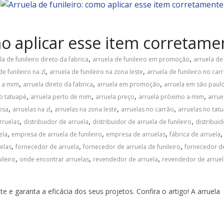
mo aplicar esse item corretame
,
,
la de funileiro direto da fabrica
arruela de funileiro em promoção
arruela de
,
,
de funileiro na zl
arruela de funileiro na zona leste
arruela de funileiro no car
,
,
,
o a mim
arruela direto da fabrica
arruela em promoção
arruela em são paul
,
,
,
,
no tatuapé
arruela perto de mim
arruela preço
arruela próximo a mim
arrue
,
,
,
,
osa
arruelas na zl
arruelas na zona leste
arruelas no carrão
arruelas no tat
,
,
,
rruelas
distribuidor de arruela
distribuidor de arruela de funileiro
distribuid
,
,
,
ela
empresa de arruela de funileiro
empresa de arruelas
fábrica de arruela
,
,
,
uelas
fornecedor de arruela
fornecedor de arruela de funileiro
fornecedor de
,
,
,
ileiro
onde encontrar arruelas
revendedor de arruela
revendedor de arruela
e e garanta a eficácia dos seus projetos. Confira o artigo! A arruela