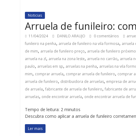
Noticias
Arruela de funileiro: co
11/04/2024
DANILO ARAUJO
0 comentários
arrue
,
,
funileiro na penha
arruela de funileiro na vila formosa
arruela 
,
,
de mim
arruela de funileiro preço
arruela de funileiro próxim
,
,
,
arruela na zl
arruela na zona leste
arruela no carrão
arruela 
,
,
,
paulo
arruelas em sp
arruelas na penha
arruelas na vila form
,
,
,
mim
comprar arruela
comprar arruela de funileiro
comprar a
,
,
arruela de funileiro
distribuidora de arruelas
empresa de arru
,
,
de arruela
fabricante de arruela de funileiro
fabricante de arr
,
,
arruelas
onde encontrar arruela
onde encontrar arruela de fun
Tempo de leitura:
2
minutos
Descubra como aplicar a arruela de funileiro corretament
Ler mais