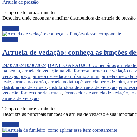
Arruela de pressão
Tempo de leitura:
2
minutos
Descubra onde encontrar a melhor distribuidora de arruela de pressão
Ler mais
Noticias
Arruela de vedação: conheça as funções d
24/05/2024
10/06/2024
DANILO ARAUJO
0 comentários
arruela de
na penha
,
arruela de vedação na vila formosa
,
arruela de vedação na z
vedação preço
,
arruela de vedação próximo a mim
,
arruela direto da f
leste
,
arruela no carrão
,
arruela no tatuapé
,
arruela perto de mim
,
arrue
distribuidora de arruela
,
distribuidora de arruela de vedação
,
empresa d
vedação
,
fornecedor de arruela
,
fornecedor de arruela de vedação
,
loj
arruela de vedação
Tempo de leitura:
2
minutos
Descubra as principais funções da arruela de vedação e sua importânci
Ler mais
Noticias