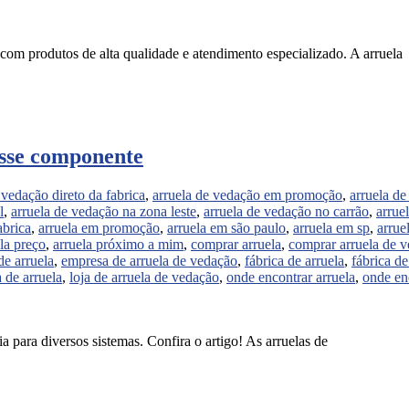
 com produtos de alta qualidade e atendimento especializado. A arruela
esse componente
 vedação direto da fabrica
,
arruela de vedação em promoção
,
arruela d
l
,
arruela de vedação na zona leste
,
arruela de vedação no carrão
,
arrue
abrica
,
arruela em promoção
,
arruela em são paulo
,
arruela em sp
,
arrue
la preço
,
arruela próximo a mim
,
comprar arruela
,
comprar arruela de 
e arruela
,
empresa de arruela de vedação
,
fábrica de arruela
,
fábrica d
a de arruela
,
loja de arruela de vedação
,
onde encontrar arruela
,
onde en
a para diversos sistemas. Confira o artigo! As arruelas de