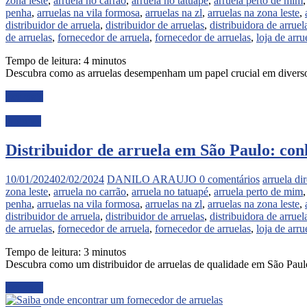
zona leste
,
arruela no carrão
,
arruela no tatuapé
,
arruela perto de mim
penha
,
arruelas na vila formosa
,
arruelas na zl
,
arruelas na zona leste
,
distribuidor de arruela
,
distribuidor de arruelas
,
distribuidora de arruel
de arruelas
,
fornecedor de arruela
,
fornecedor de arruelas
,
loja de arru
Tempo de leitura:
4
minutos
Descubra como as arruelas desempenham um papel crucial em diversos 
Ler mais
Noticias
Distribuidor de arruela em São Paulo: con
10/01/2024
02/02/2024
DANILO ARAUJO
0 comentários
arruela di
zona leste
,
arruela no carrão
,
arruela no tatuapé
,
arruela perto de mim
penha
,
arruelas na vila formosa
,
arruelas na zl
,
arruelas na zona leste
,
distribuidor de arruela
,
distribuidor de arruelas
,
distribuidora de arruel
de arruelas
,
fornecedor de arruela
,
fornecedor de arruelas
,
loja de arru
Tempo de leitura:
3
minutos
Descubra como um distribuidor de arruelas de qualidade em São Paulo
Ler mais