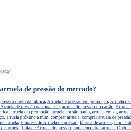
 arruela de pressão do mercado?
 pressão direto da fabrica
,
Arruela de pressão em promoção
,
Arruela de
,
Arruela de pressão na zona leste
,
arruela de pressão no carrão
,
Arruela 
brica
,
arruela em promoção
,
arruela em são paulo
,
arruela em sp
,
arruel
eço
,
arruela próximo a mim
,
comprar arruela
,
comprar arruela de pressã
de arruela
,
Empresa de Arruela de pressão
,
fábrica de arruela
,
fábrica d
a de arruela
,
Loja de Arruela de pressão
,
onde encontrar arruela
,
Onde en