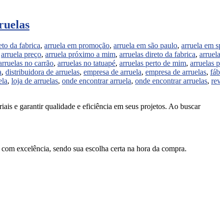
ruelas
eto da fabrica
,
arruela em promoção
,
arruela em são paulo
,
arruela em s
,
arruela preço
,
arruela próximo a mim
,
arruelas direto da fabrica
,
arruel
arruelas no carrão
,
arruelas no tatuapé
,
arruelas perto de mim
,
arruelas 
a
,
distribuidora de arruelas
,
empresa de arruela
,
empresa de arruelas
,
fáb
ela
,
loja de arruelas
,
onde encontrar arruela
,
onde encontrar arruelas
,
re
iais e garantir qualidade e eficiência em seus projetos. Ao buscar
s com excelência, sendo sua escolha certa na hora da compra.