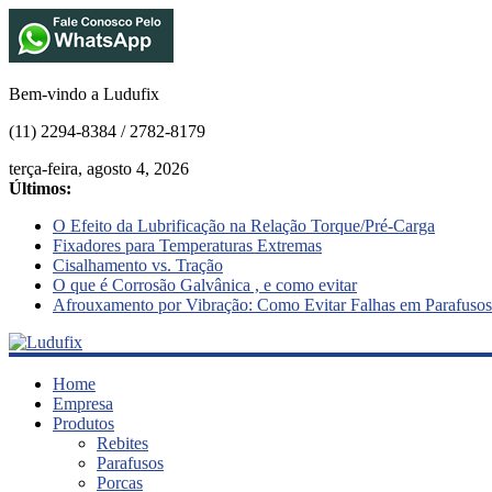
Bem-vindo a Ludufix
(11) 2294-8384 / 2782-8179
terça-feira, agosto 4, 2026
Últimos:
O Efeito da Lubrificação na Relação Torque/Pré-Carga
Fixadores para Temperaturas Extremas
Cisalhamento vs. Tração
O que é Corrosão Galvânica , e como evitar
Afrouxamento por Vibração: Como Evitar Falhas em Parafusos
Ludufix
Home
Empresa
Produtos
Fixadores
Rebites
em
Parafusos
Aço
Porcas
Inox