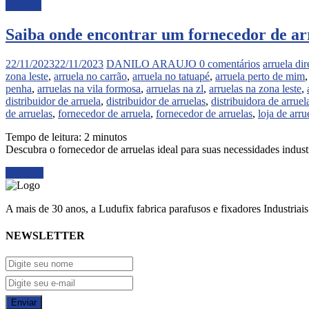
Noticias
Saiba onde encontrar um fornecedor de ar
22/11/2023
22/11/2023
DANILO ARAUJO
0 comentários
arruela dir
zona leste
,
arruela no carrão
,
arruela no tatuapé
,
arruela perto de mim
penha
,
arruelas na vila formosa
,
arruelas na zl
,
arruelas na zona leste
,
distribuidor de arruela
,
distribuidor de arruelas
,
distribuidora de arruel
de arruelas
,
fornecedor de arruela
,
fornecedor de arruelas
,
loja de arru
Tempo de leitura:
2
minutos
Descubra o fornecedor de arruelas ideal para suas necessidades industr
Ler mais
A mais de 30 anos, a Ludufix fabrica parafusos e fixadores Industriai
NEWSLETTER
Enviar