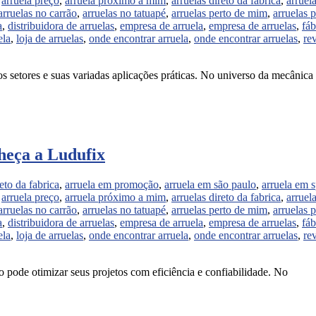
,
arruela preço
,
arruela próximo a mim
,
arruelas direto da fabrica
,
arruel
arruelas no carrão
,
arruelas no tatuapé
,
arruelas perto de mim
,
arruelas 
a
,
distribuidora de arruelas
,
empresa de arruela
,
empresa de arruelas
,
fáb
ela
,
loja de arruelas
,
onde encontrar arruela
,
onde encontrar arruelas
,
re
setores e suas variadas aplicações práticas. No universo da mecânica
heça a Ludufix
reto da fabrica
,
arruela em promoção
,
arruela em são paulo
,
arruela em 
,
arruela preço
,
arruela próximo a mim
,
arruelas direto da fabrica
,
arruel
arruelas no carrão
,
arruelas no tatuapé
,
arruelas perto de mim
,
arruelas 
a
,
distribuidora de arruelas
,
empresa de arruela
,
empresa de arruelas
,
fáb
ela
,
loja de arruelas
,
onde encontrar arruela
,
onde encontrar arruelas
,
re
 pode otimizar seus projetos com eficiência e confiabilidade. No