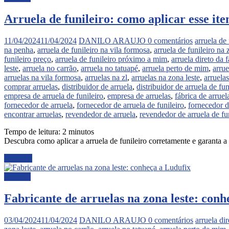
Arruela de funileiro: como aplicar esse i
11/04/2024
11/04/2024
DANILO ARAUJO
0 comentários
arruela de 
na penha
,
arruela de funileiro na vila formosa
,
arruela de funileiro na 
funileiro preço
,
arruela de funileiro próximo a mim
,
arruela direto da 
leste
,
arruela no carrão
,
arruela no tatuapé
,
arruela perto de mim
,
arrue
arruelas na vila formosa
,
arruelas na zl
,
arruelas na zona leste
,
arruela
comprar arruelas
,
distribuidor de arruela
,
distribuidor de arruela de fun
empresa de arruela de funileiro
,
empresa de arruelas
,
fábrica de arruel
fornecedor de arruela
,
fornecedor de arruela de funileiro
,
fornecedor d
encontrar arruelas
,
revendedor de arruela
,
revendedor de arruela de fu
Tempo de leitura:
2
minutos
Descubra como aplicar a arruela de funileiro corretamente e garanta a e
Ler mais
Noticias
Fabricante de arruelas na zona leste: conh
03/04/2024
11/04/2024
DANILO ARAUJO
0 comentários
arruela dir