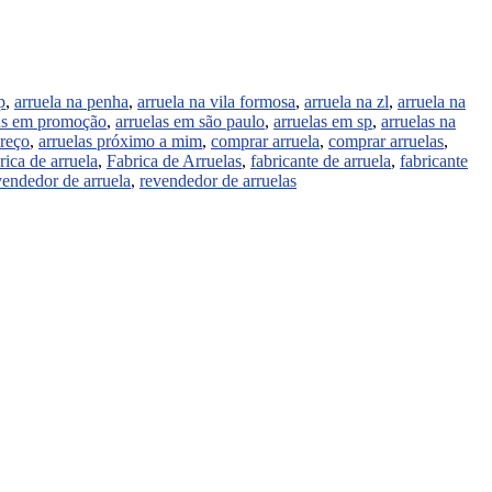
p
,
arruela na penha
,
arruela na vila formosa
,
arruela na zl
,
arruela na
as em promoção
,
arruelas em são paulo
,
arruelas em sp
,
arruelas na
preço
,
arruelas próximo a mim
,
comprar arruela
,
comprar arruelas
,
rica de arruela
,
Fabrica de Arruelas
,
fabricante de arruela
,
fabricante
vendedor de arruela
,
revendedor de arruelas