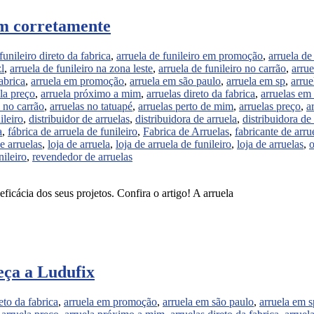
tem corretamente
funileiro direto da fabrica
,
arruela de funileiro em promoção
,
arruela de
zl
,
arruela de funileiro na zona leste
,
arruela de funileiro no carrão
,
arrue
fabrica
,
arruela em promoção
,
arruela em são paulo
,
arruela em sp
,
arrue
la preço
,
arruela próximo a mim
,
arruelas direto da fabrica
,
arruelas e
s no carrão
,
arruelas no tatuapé
,
arruelas perto de mim
,
arruelas preço
,
a
ileiro
,
distribuidor de arruelas
,
distribuidora de arruela
,
distribuidora de 
a
,
fábrica de arruela de funileiro
,
Fabrica de Arruelas
,
fabricante de arru
e arruelas
,
loja de arruela
,
loja de arruela de funileiro
,
loja de arruelas
,
o
nileiro
,
revendedor de arruelas
ficácia dos seus projetos. Confira o artigo! A arruela
eça a Ludufix
eto da fabrica
,
arruela em promoção
,
arruela em são paulo
,
arruela em s