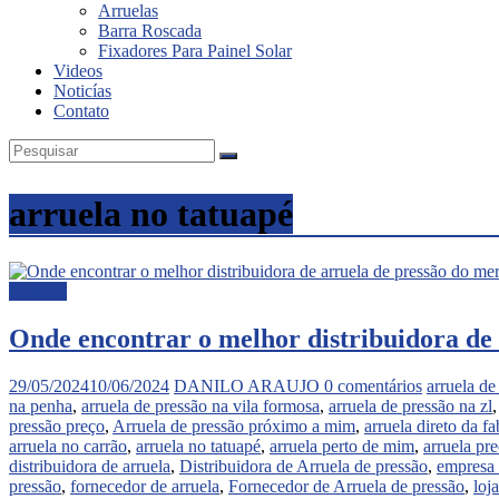
Arruelas
Barra Roscada
Fixadores Para Painel Solar
Videos
Noticías
Contato
arruela no tatuapé
Noticias
Onde encontrar o melhor distribuidora de
29/05/2024
10/06/2024
DANILO ARAUJO
0 comentários
arruela de
na penha
,
arruela de pressão na vila formosa
,
arruela de pressão na zl
pressão preço
,
Arruela de pressão próximo a mim
,
arruela direto da fa
arruela no carrão
,
arruela no tatuapé
,
arruela perto de mim
,
arruela pr
distribuidora de arruela
,
Distribuidora de Arruela de pressão
,
empresa 
pressão
,
fornecedor de arruela
,
Fornecedor de Arruela de pressão
,
loj