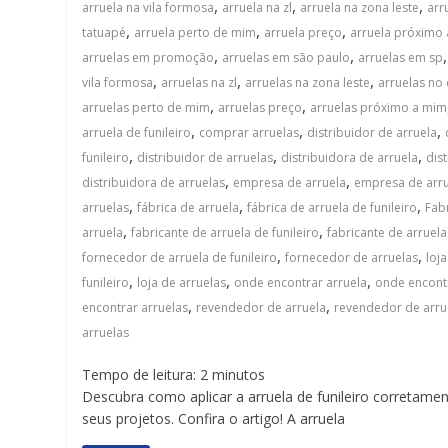
,
,
,
arruela na vila formosa
arruela na zl
arruela na zona leste
arr
,
,
,
tatuapé
arruela perto de mim
arruela preço
arruela próximo
,
,
arruelas em promoção
arruelas em são paulo
arruelas em sp
,
,
,
vila formosa
arruelas na zl
arruelas na zona leste
arruelas no
,
,
arruelas perto de mim
arruelas preço
arruelas próximo a mim
,
,
,
arruela de funileiro
comprar arruelas
distribuidor de arruela
,
,
,
funileiro
distribuidor de arruelas
distribuidora de arruela
dis
,
,
distribuidora de arruelas
empresa de arruela
empresa de arrue
,
,
,
arruelas
fábrica de arruela
fábrica de arruela de funileiro
Fab
,
,
arruela
fabricante de arruela de funileiro
fabricante de arruela
,
,
fornecedor de arruela de funileiro
fornecedor de arruelas
loj
,
,
,
funileiro
loja de arruelas
onde encontrar arruela
onde encontr
,
,
encontrar arruelas
revendedor de arruela
revendedor de arrue
arruelas
Tempo de leitura:
2
minutos
Descubra como aplicar a arruela de funileiro corretamen
seus projetos. Confira o artigo! A arruela