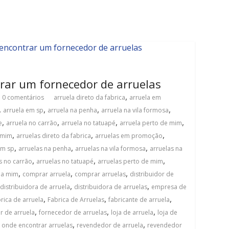
rar um fornecedor de arruelas
,
0 comentários
arruela direto da fabrica
arruela em
,
,
,
,
arruela em sp
arruela na penha
arruela na vila formosa
,
,
,
,
e
arruela no carrão
arruela no tatuapé
arruela perto de mim
,
,
,
 mim
arruelas direto da fabrica
arruelas em promoção
,
,
,
em sp
arruelas na penha
arruelas na vila formosa
arruelas na
,
,
,
s no carrão
arruelas no tatuapé
arruelas perto de mim
,
,
,
 a mim
comprar arruela
comprar arruelas
distribuidor de
,
,
distribuidora de arruela
distribuidora de arruelas
empresa de
,
,
,
rica de arruela
Fabrica de Arruelas
fabricante de arruela
,
,
,
r de arruela
fornecedor de arruelas
loja de arruela
loja de
,
,
,
onde encontrar arruelas
revendedor de arruela
revendedor