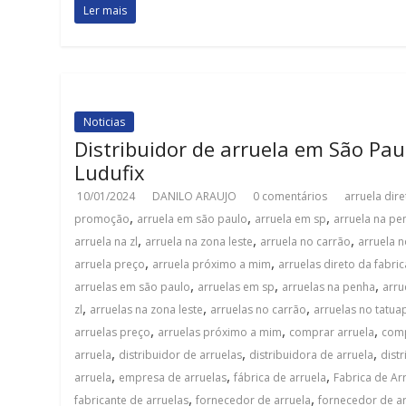
Ler mais
Noticias
Distribuidor de arruela em São Pau
Ludufix
10/01/2024
DANILO ARAUJO
0 comentários
arruela dire
,
,
,
promoção
arruela em são paulo
arruela em sp
arruela na pe
,
,
,
arruela na zl
arruela na zona leste
arruela no carrão
arruela 
,
,
arruela preço
arruela próximo a mim
arruelas direto da fabric
,
,
,
arruelas em são paulo
arruelas em sp
arruelas na penha
arru
,
,
,
zl
arruelas na zona leste
arruelas no carrão
arruelas no tatua
,
,
,
arruelas preço
arruelas próximo a mim
comprar arruela
comp
,
,
,
arruela
distribuidor de arruelas
distribuidora de arruela
dist
,
,
,
arruela
empresa de arruelas
fábrica de arruela
Fabrica de Ar
,
,
fabricante de arruelas
fornecedor de arruela
fornecedor de ar