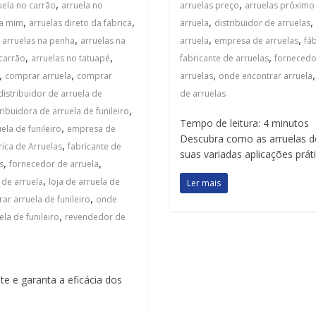
,
,
uela no carrão
arruela no
arruelas preço
arruelas próximo
,
,
,
,
 a mim
arruelas direto da fabrica
arruela
distribuidor de arruelas
,
,
,
,
arruelas na penha
arruelas na
arruela
empresa de arruelas
fáb
,
,
,
 carrão
arruelas no tatuapé
fabricante de arruelas
fornecedo
,
,
,
comprar arruela
comprar
arruelas
onde encontrar arruela
distribuidor de arruela de
de arruelas
,
tribuidora de arruela de funileiro
Tempo de leitura:
4
minutos
,
la de funileiro
empresa de
Descubra como as arruelas d
,
rica de Arruelas
fabricante de
suas variadas aplicações prá
,
,
s
fornecedor de arruela
,
a de arruela
loja de arruela de
Ler mais
,
ar arruela de funileiro
onde
,
la de funileiro
revendedor de
te e garanta a eficácia dos