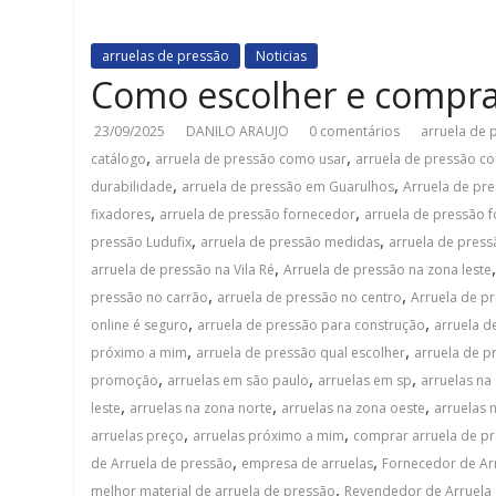
arruelas de pressão
Noticias
Como escolher e comprar
23/09/2025
DANILO ARAUJO
0 comentários
arruela de
,
,
catálogo
arruela de pressão como usar
arruela de pressão c
,
,
durabilidade
arruela de pressão em Guarulhos
Arruela de p
,
,
fixadores
arruela de pressão fornecedor
arruela de pressão f
,
,
pressão Ludufix
arruela de pressão medidas
arruela de press
,
arruela de pressão na Vila Ré
Arruela de pressão na zona leste
,
,
pressão no carrão
arruela de pressão no centro
Arruela de p
,
,
online é seguro
arruela de pressão para construção
arruela d
,
,
próximo a mim
arruela de pressão qual escolher
arruela de p
,
,
,
promoção
arruelas em são paulo
arruelas em sp
arruelas na
,
,
,
leste
arruelas na zona norte
arruelas na zona oeste
arruelas 
,
,
arruelas preço
arruelas próximo a mim
comprar arruela de p
,
,
de Arruela de pressão
empresa de arruelas
Fornecedor de Ar
,
melhor material de arruela de pressão
Revendedor de Arruela