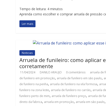
Tempo de leitura:
4
minutos
Aprenda como escolher e comprar arruela de pressão cer
Ler mais
Noticias
Arruela de funileiro: como aplicar 
corretamente
11/04/2024
DANILO ARAUJO
0 comentários
arruela de f
,
,
de funileiro em promoção
arruela de funileiro em são paulo
a
,
,
de funileiro na penha
arruela de funileiro na vila formosa
arrue
,
,
funileiro na zona leste
arruela de funileiro no carrão
arruela de
,
,
funileiro perto de mim
arruela de funileiro preço
arruela de f
,
,
direto da fabrica
arruela em promoção
arruela em são paulo