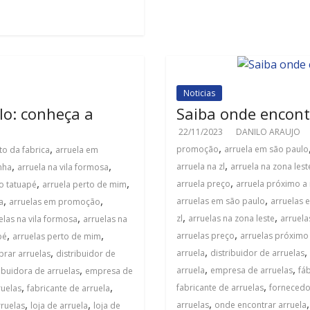
Noticias
lo: conheça a
Saiba onde encont
22/11/2023
DANILO ARAUJO
,
,
promoção
arruela em são paulo
to da fabrica
arruela em
,
,
,
arruela na zl
arruela na zona lest
nha
arruela na vila formosa
,
,
,
arruela preço
arruela próximo a
no tatuapé
arruela perto de mim
,
,
,
arruelas em são paulo
arruelas 
a
arruelas em promoção
,
,
,
zl
arruelas na zona leste
arruela
elas na vila formosa
arruelas na
,
,
,
arruelas preço
arruelas próximo
pé
arruelas perto de mim
,
,
,
arruela
distribuidor de arruelas
rar arruelas
distribuidor de
,
,
,
arruela
empresa de arruelas
fáb
ribuidora de arruelas
empresa de
,
,
,
fabricante de arruelas
fornecedo
ruelas
fabricante de arruela
,
,
,
arruelas
onde encontrar arruela
ruelas
loja de arruela
loja de