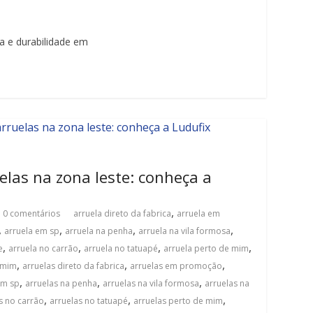
a e durabilidade em
elas na zona leste: conheça a
,
0 comentários
arruela direto da fabrica
arruela em
,
,
,
,
arruela em sp
arruela na penha
arruela na vila formosa
,
,
,
,
e
arruela no carrão
arruela no tatuapé
arruela perto de mim
,
,
,
 mim
arruelas direto da fabrica
arruelas em promoção
,
,
,
em sp
arruelas na penha
arruelas na vila formosa
arruelas na
,
,
,
s no carrão
arruelas no tatuapé
arruelas perto de mim