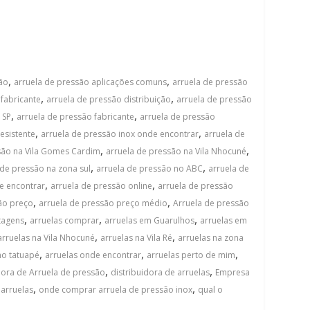
,
,
ção
arruela de pressão aplicações comuns
arruela de pressão
,
,
fabricante
arruela de pressão distribuição
arruela de pressão
,
,
 SP
arruela de pressão fabricante
arruela de pressão
,
,
esistente
arruela de pressão inox onde encontrar
arruela de
,
,
são na Vila Gomes Cardim
arruela de pressão na Vila Nhocuné
,
,
 de pressão na zona sul
arruela de pressão no ABC
arruela de
,
,
e encontrar
arruela de pressão online
arruela de pressão
,
,
ão preço
arruela de pressão preço médio
Arruela de pressão
,
,
,
tagens
arruelas comprar
arruelas em Guarulhos
arruelas em
,
,
arruelas na Vila Nhocuné
arruelas na Vila Ré
arruelas na zona
,
,
,
no tatuapé
arruelas onde encontrar
arruelas perto de mim
,
,
dora de Arruela de pressão
distribuidora de arruelas
Empresa
,
,
 arruelas
onde comprar arruela de pressão inox
qual o