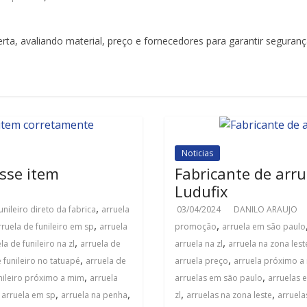
ta, avaliando material, preço e fornecedores para garantir seguranç
Noticias
esse item
Fabricante de arru
Ludufix
,
unileiro direto da fabrica
arruela
03/04/2024
DANILO ARAUJO
,
,
rruela de funileiro em sp
arruela
promoção
arruela em são paulo
,
,
la de funileiro na zl
arruela de
arruela na zl
arruela na zona lest
,
,
 funileiro no tatuapé
arruela de
arruela preço
arruela próximo a
,
,
unileiro próximo a mim
arruela
arruelas em são paulo
arruelas 
,
,
,
,
,
arruela em sp
arruela na penha
zl
arruelas na zona leste
arruela