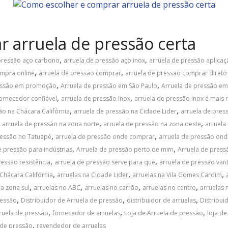
 arruela de pressão certa
,
,
 pressão aço carbono
arruela de pressão aço inox
arruela de pressão aplica
,
,
ompra online
arruela de pressão comprar
arruela de pressão comprar direto 
,
,
ressão em promoção
Arruela de pressão em São Paulo
Arruela de pressão em
,
,
ornecedor confiável
arruela de pressão Inox
arruela de pressão inox é mais r
,
,
ão na Chácara Califórnia
arruela de pressão na Cidade Lider
arruela de pres
,
,
,
arruela de pressão na zona norte
arruela de pressão na zona oeste
arruela
,
,
ressão no Tatuapé
arruela de pressão onde comprar
arruela de pressão ond
,
,
e pressão para indústrias
Arruela de pressão perto de mim
Arruela de press
,
,
ressão resistência
arruela de pressão serve para que
arruela de pressão van
,
,
,
 Chácara Califórnia
arruelas na Cidade Lider
arruelas na Vila Gomes Cardim
,
,
,
,
na zona sul
arruelas no ABC
arruelas no carrão
arruelas no centro
arruelas 
,
,
,
ressão
Distribuidor de Arruela de pressão
distribuidor de arruelas
Distribui
,
,
,
ruela de pressão
fornecedor de arruelas
Loja de Arruela de pressão
loja de
,
 de pressão
revendedor de arruelas