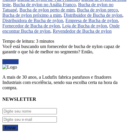
leste
,
Bucha de nylon no Anália Franco
,
Bucha de nylon no
Tatuapé
,
Bucha de nylon perto de mim
,
Bucha de nylon preço
,
Bucha de nylon próximo a mim
,
Distribuidor de Bucha de nylon
,
Distribuidora de Bucha de nylon
,
Empresa de Bucha de nylon
,
Fornecedor de Bucha de nylon
,
Loja de Bucha de nylon
,
Onde
encontrar Bucha de nylon
,
Revendedor de Bucha de nylon
Tempo de leitura:
3
minutos
Você está buscando um fornecedor de bucha de nylon capaz de
garantir o que há de melhor no segmento? Então,
Ler mais
A mais de 30 anos, a Ludufix fabrica parafusos e fixadores
Industriais com excelência, sendo sua escolha certa na hora da
compra.
NEWSLETTER
Enviar