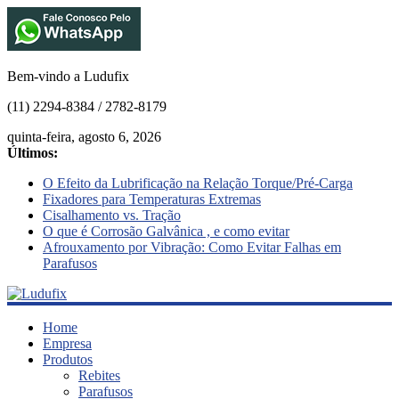
Bem-vindo a Ludufix
(11) 2294-8384 / 2782-8179
quinta-feira, agosto 6, 2026
Últimos:
O Efeito da Lubrificação na Relação Torque/Pré-Carga
Fixadores para Temperaturas Extremas
Cisalhamento vs. Tração
O que é Corrosão Galvânica , e como evitar
Afrouxamento por Vibração: Como Evitar Falhas em
Parafusos
Ludufix
Home
Empresa
Produtos
Fixadores
Rebites
em
Parafusos
Aço