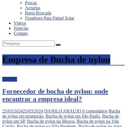
Porcas
Inox
Arruelas
Barra Roscada
Fixadores Para Painel Solar
Videos
Noticías
Contato
Empresa de Bucha de nylon
Noticias
Fornecedor de bucha de nylon: onde
encontrar a empresa ideal?
25/03/2024
25/03/2024
DANILO ARAUJO
0 comentários
Bucha
de nylon em promoção
,
Bucha de nylon em São Paulo
,
Bucha de
nylon em SP
,
Bucha de nylon na Mooca
,
Bucha de nylon na Vila
Carrão
,
Bucha de nylon na Vila Prudente
,
Bucha de nylon na zona