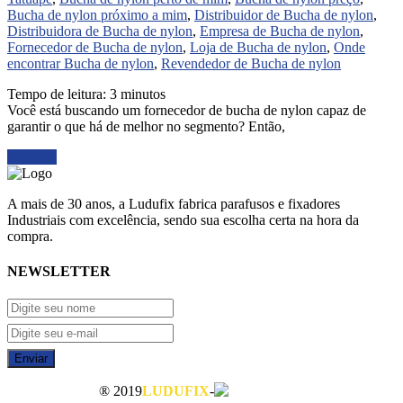
Bucha de nylon próximo a mim
,
Distribuidor de Bucha de nylon
,
Distribuidora de Bucha de nylon
,
Empresa de Bucha de nylon
,
Fornecedor de Bucha de nylon
,
Loja de Bucha de nylon
,
Onde
encontrar Bucha de nylon
,
Revendedor de Bucha de nylon
Tempo de leitura:
3
minutos
Você está buscando um fornecedor de bucha de nylon capaz de
garantir o que há de melhor no segmento? Então,
Ler mais
A mais de 30 anos, a Ludufix fabrica parafusos e fixadores
Industriais com excelência, sendo sua escolha certa na hora da
compra.
NEWSLETTER
Enviar
® 2019
LUDUFIX
-
Mapa do Site