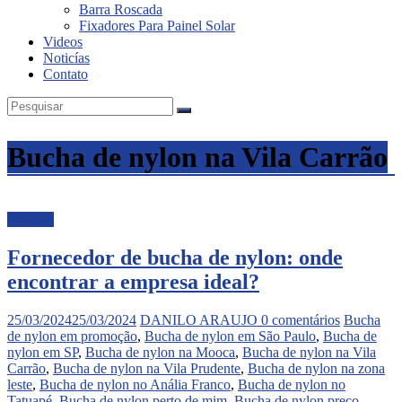
Barra Roscada
Fixadores Para Painel Solar
Videos
Noticías
Contato
Bucha de nylon na Vila Carrão
Noticias
Fornecedor de bucha de nylon: onde
encontrar a empresa ideal?
25/03/2024
25/03/2024
DANILO ARAUJO
0 comentários
Bucha
de nylon em promoção
,
Bucha de nylon em São Paulo
,
Bucha de
nylon em SP
,
Bucha de nylon na Mooca
,
Bucha de nylon na Vila
Carrão
,
Bucha de nylon na Vila Prudente
,
Bucha de nylon na zona
leste
,
Bucha de nylon no Anália Franco
,
Bucha de nylon no
Tatuapé
,
Bucha de nylon perto de mim
,
Bucha de nylon preço
,