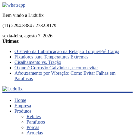
Bem-vindo a Ludufix
(11) 2294-8384 / 2782-8179
sexta-feira, agosto 7, 2026
Últimos:
O Efeito da Lubrificação na Relação Torque/Pré-Carga
Fixadores para Temperaturas Extremas
Cisalhamento vs. Tração
O que é Corrosão Galvânica , e como evitar
Afrouxamento por Vibração: Como Evitar Falhas em
Parafusos
Ludufix
Home
Empresa
Produtos
Fixadores
Rebites
em
Parafusos
Aço
Porcas
Inox
Arruelas