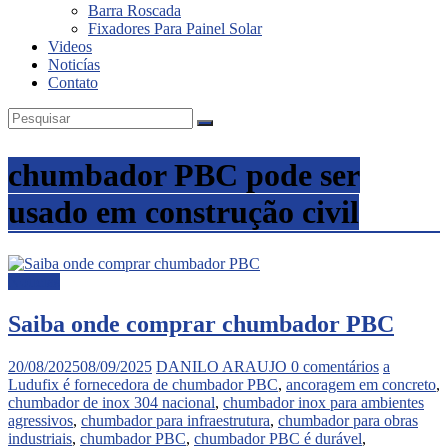
Barra Roscada
Fixadores Para Painel Solar
Videos
Noticías
Contato
chumbador PBC pode ser
usado em construção civil
Noticias
Saiba onde comprar chumbador PBC
20/08/2025
08/09/2025
DANILO ARAUJO
0 comentários
a
Ludufix é fornecedora de chumbador PBC
,
ancoragem em concreto
,
chumbador de inox 304 nacional
,
chumbador inox para ambientes
agressivos
,
chumbador para infraestrutura
,
chumbador para obras
industriais
,
chumbador PBC
,
chumbador PBC é durável
,