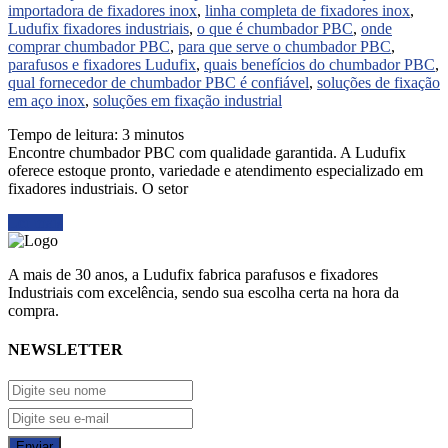
importadora de fixadores inox
,
linha completa de fixadores inox
,
Ludufix fixadores industriais
,
o que é chumbador PBC
,
onde
comprar chumbador PBC
,
para que serve o chumbador PBC
,
parafusos e fixadores Ludufix
,
quais benefícios do chumbador PBC
,
qual fornecedor de chumbador PBC é confiável
,
soluções de fixação
em aço inox
,
soluções em fixação industrial
Tempo de leitura:
3
minutos
Encontre chumbador PBC com qualidade garantida. A Ludufix
oferece estoque pronto, variedade e atendimento especializado em
fixadores industriais. O setor
Ler mais
A mais de 30 anos, a Ludufix fabrica parafusos e fixadores
Industriais com excelência, sendo sua escolha certa na hora da
compra.
NEWSLETTER
Enviar