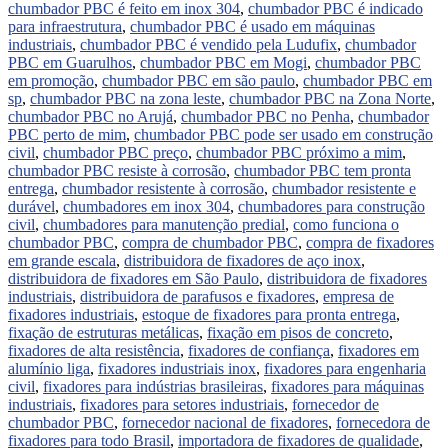
chumbador PBC é feito em inox 304
,
chumbador PBC é indicado
para infraestrutura
,
chumbador PBC é usado em máquinas
industriais
,
chumbador PBC é vendido pela Ludufix
,
chumbador
PBC em Guarulhos
,
chumbador PBC em Mogi
,
chumbador PBC
em promoção
,
chumbador PBC em são paulo
,
chumbador PBC em
sp
,
chumbador PBC na zona leste
,
chumbador PBC na Zona Norte
,
chumbador PBC no Arujá
,
chumbador PBC no Penha
,
chumbador
PBC perto de mim
,
chumbador PBC pode ser usado em construção
civil
,
chumbador PBC preço
,
chumbador PBC próximo a mim
,
chumbador PBC resiste à corrosão
,
chumbador PBC tem pronta
entrega
,
chumbador resistente à corrosão
,
chumbador resistente e
durável
,
chumbadores em inox 304
,
chumbadores para construção
civil
,
chumbadores para manutenção predial
,
como funciona o
chumbador PBC
,
compra de chumbador PBC
,
compra de fixadores
em grande escala
,
distribuidora de fixadores de aço inox
,
distribuidora de fixadores em São Paulo
,
distribuidora de fixadores
industriais
,
distribuidora de parafusos e fixadores
,
empresa de
fixadores industriais
,
estoque de fixadores para pronta entrega
,
fixação de estruturas metálicas
,
fixação em pisos de concreto
,
fixadores de alta resistência
,
fixadores de confiança
,
fixadores em
alumínio liga
,
fixadores industriais inox
,
fixadores para engenharia
civil
,
fixadores para indústrias brasileiras
,
fixadores para máquinas
industriais
,
fixadores para setores industriais
,
fornecedor de
chumbador PBC
,
fornecedor nacional de fixadores
,
fornecedora de
fixadores para todo Brasil
,
importadora de fixadores de qualidade
,