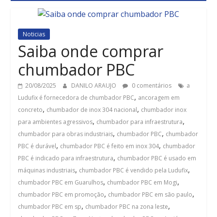
Noticias
Saiba onde comprar
chumbador PBC
20/08/2025
DANILO ARAUJO
0 comentários
a
,
Ludufix é fornecedora de chumbador PBC
ancoragem em
,
,
concreto
chumbador de inox 304 nacional
chumbador inox
,
,
para ambientes agressivos
chumbador para infraestrutura
,
,
chumbador para obras industriais
chumbador PBC
chumbador
,
,
PBC é durável
chumbador PBC é feito em inox 304
chumbador
,
PBC é indicado para infraestrutura
chumbador PBC é usado em
,
,
máquinas industriais
chumbador PBC é vendido pela Ludufix
,
,
chumbador PBC em Guarulhos
chumbador PBC em Mogi
,
,
chumbador PBC em promoção
chumbador PBC em são paulo
,
,
chumbador PBC em sp
chumbador PBC na zona leste