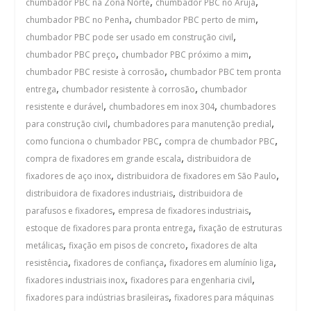
,
,
chumbador PBC na Zona Norte
chumbador PBC no Arujá
,
,
chumbador PBC no Penha
chumbador PBC perto de mim
,
chumbador PBC pode ser usado em construção civil
,
,
chumbador PBC preço
chumbador PBC próximo a mim
,
chumbador PBC resiste à corrosão
chumbador PBC tem pronta
,
,
entrega
chumbador resistente à corrosão
chumbador
,
,
resistente e durável
chumbadores em inox 304
chumbadores
,
,
para construção civil
chumbadores para manutenção predial
,
,
como funciona o chumbador PBC
compra de chumbador PBC
,
compra de fixadores em grande escala
distribuidora de
,
,
fixadores de aço inox
distribuidora de fixadores em São Paulo
,
distribuidora de fixadores industriais
distribuidora de
,
,
parafusos e fixadores
empresa de fixadores industriais
,
estoque de fixadores para pronta entrega
fixação de estruturas
,
,
metálicas
fixação em pisos de concreto
fixadores de alta
,
,
,
resistência
fixadores de confiança
fixadores em alumínio liga
,
,
fixadores industriais inox
fixadores para engenharia civil
,
fixadores para indústrias brasileiras
fixadores para máquinas