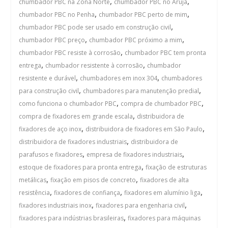
,
,
chumbador PBC na Zona Norte
chumbador PBC no Arujá
,
,
chumbador PBC no Penha
chumbador PBC perto de mim
,
chumbador PBC pode ser usado em construção civil
,
,
chumbador PBC preço
chumbador PBC próximo a mim
,
chumbador PBC resiste à corrosão
chumbador PBC tem pronta
,
,
entrega
chumbador resistente à corrosão
chumbador
,
,
resistente e durável
chumbadores em inox 304
chumbadores
,
,
para construção civil
chumbadores para manutenção predial
,
,
como funciona o chumbador PBC
compra de chumbador PBC
,
compra de fixadores em grande escala
distribuidora de
,
,
fixadores de aço inox
distribuidora de fixadores em São Paulo
,
distribuidora de fixadores industriais
distribuidora de
,
,
parafusos e fixadores
empresa de fixadores industriais
,
estoque de fixadores para pronta entrega
fixação de estruturas
,
,
metálicas
fixação em pisos de concreto
fixadores de alta
,
,
,
resistência
fixadores de confiança
fixadores em alumínio liga
,
,
fixadores industriais inox
fixadores para engenharia civil
,
fixadores para indústrias brasileiras
fixadores para máquinas