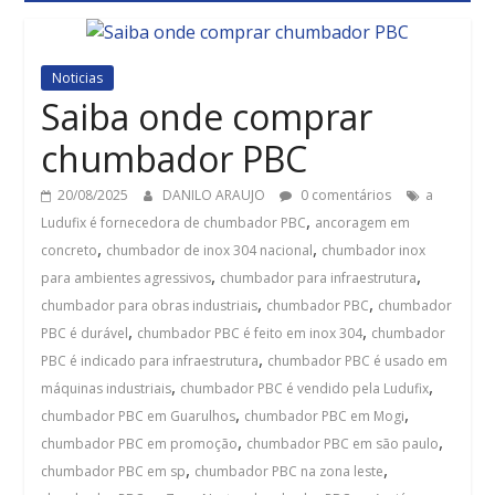
Noticias
Saiba onde comprar
chumbador PBC
20/08/2025
DANILO ARAUJO
0 comentários
a
,
Ludufix é fornecedora de chumbador PBC
ancoragem em
,
,
concreto
chumbador de inox 304 nacional
chumbador inox
,
,
para ambientes agressivos
chumbador para infraestrutura
,
,
chumbador para obras industriais
chumbador PBC
chumbador
,
,
PBC é durável
chumbador PBC é feito em inox 304
chumbador
,
PBC é indicado para infraestrutura
chumbador PBC é usado em
,
,
máquinas industriais
chumbador PBC é vendido pela Ludufix
,
,
chumbador PBC em Guarulhos
chumbador PBC em Mogi
,
,
chumbador PBC em promoção
chumbador PBC em são paulo
,
,
chumbador PBC em sp
chumbador PBC na zona leste