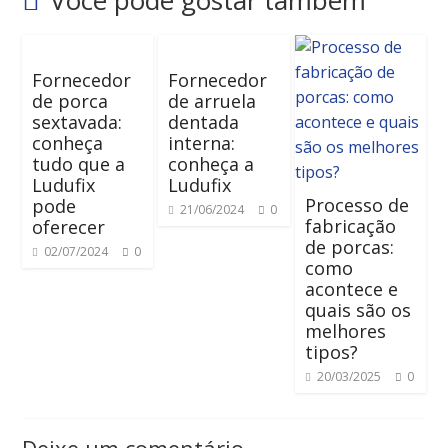
Você pode gostar também
Fornecedor
Fornecedor
de porca
de arruela
sextavada:
dentada
conheça
interna:
tudo que a
conheça a
Ludufix
Ludufix
Processo de
pode
21/06/2024
0
fabricação
oferecer
de porcas:
02/07/2024
0
como
acontece e
quais são os
melhores
tipos?
20/03/2025
0