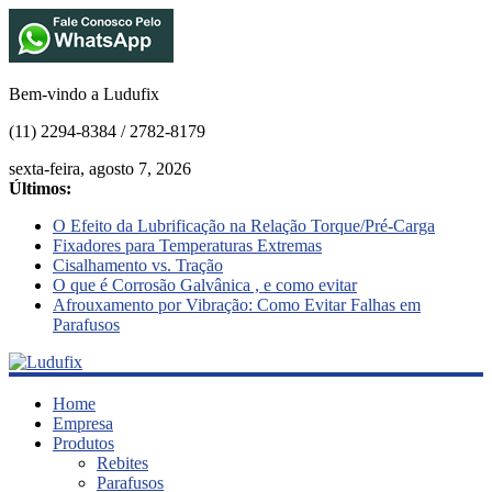
Bem-vindo a Ludufix
(11) 2294-8384 / 2782-8179
sexta-feira, agosto 7, 2026
Últimos:
O Efeito da Lubrificação na Relação Torque/Pré-Carga
Fixadores para Temperaturas Extremas
Cisalhamento vs. Tração
O que é Corrosão Galvânica , e como evitar
Afrouxamento por Vibração: Como Evitar Falhas em
Parafusos
Ludufix
Home
Empresa
Produtos
Fixadores
Rebites
em
Parafusos
Aço