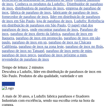
de inox
,
Conheça os produtos da Ludufix:
,
Distribuidor de parafuso
de inox
,
distribuidora de parafuso de inox
,
empresa de parafuso de
inox
,
fábrica de parafuso de inox
,
fabricante de parafuso de inox
,
fornecedor de parafuso de inox
,
líder em distribuição de parafusos
de inox em São Paulo
,
loja de parafuso de inox
,
Ludufix: Referência
em distribuição de parafusos em São Paulo
,
O papel vital dos
parafusos de inox
,
onde encontrar parafuso de inox
,
Parafuso de
inox
,
parafuso de inox direto da fabrica
,
parafuso de inox em
Itaquera
,
parafuso de inox em promoção
,
parafuso de inox em são
paulo
,
parafuso de inox em sp
,
parafuso de inox na Chácara
Califórnia
,
parafuso de inox na zona leste
,
parafuso de inox no Brás
,
parafuso de inox no Tatuapé
,
parafuso de inox perto de mim
,
parafuso de inox preço
,
parafuso de inox próximo a mim
,
revendedor de parafuso de inox
Tempo de leitura:
2
minutos
Descubra a Ludufix, líder em distribuição de parafusos de inox em
São Paulo. Produtos de alta qualidade, variedade e um
Ler mais
A mais de 30 anos, a Ludufix fabrica parafusos e fixadores
Industriais com excelência, sendo sua escolha certa na hora da
compra.