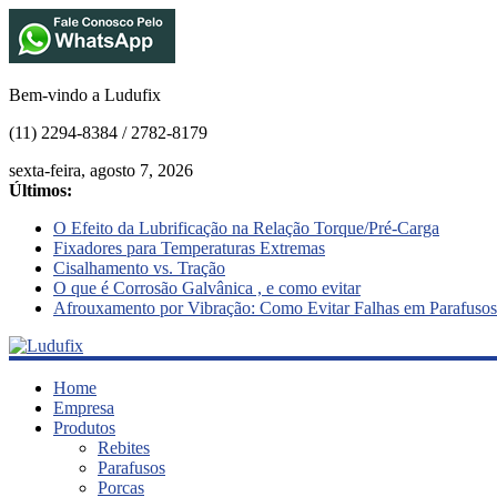
Bem-vindo a Ludufix
(11) 2294-8384 / 2782-8179
sexta-feira, agosto 7, 2026
Últimos:
O Efeito da Lubrificação na Relação Torque/Pré-Carga
Fixadores para Temperaturas Extremas
Cisalhamento vs. Tração
O que é Corrosão Galvânica , e como evitar
Afrouxamento por Vibração: Como Evitar Falhas em Parafusos
Ludufix
Home
Empresa
Produtos
Fixadores
Rebites
em
Parafusos
Aço
Porcas
Inox