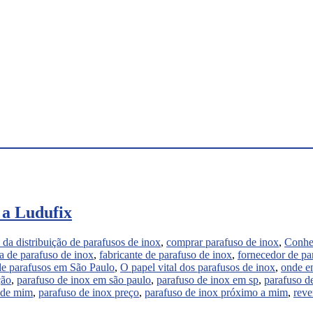
 a Ludufix
 da distribuição de parafusos de inox
,
comprar parafuso de inox
,
Conheç
ca de parafuso de inox
,
fabricante de parafuso de inox
,
fornecedor de pa
de parafusos em São Paulo
,
O papel vital dos parafusos de inox
,
onde en
ção
,
parafuso de inox em são paulo
,
parafuso de inox em sp
,
parafuso d
o de mim
,
parafuso de inox preço
,
parafuso de inox próximo a mim
,
reve