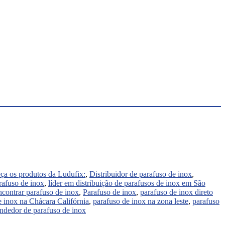
a os produtos da Ludufix:
,
Distribuidor de parafuso de inox
,
rafuso de inox
,
líder em distribuição de parafusos de inox em São
contrar parafuso de inox
,
Parafuso de inox
,
parafuso de inox direto
e inox na Chácara Califórnia
,
parafuso de inox na zona leste
,
parafuso
ndedor de parafuso de inox