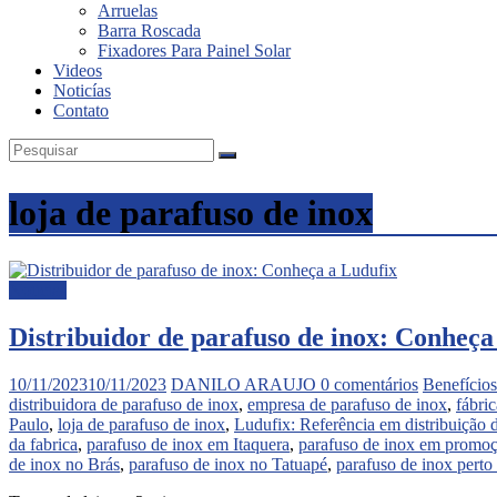
Arruelas
Barra Roscada
Fixadores Para Painel Solar
Videos
Noticías
Contato
loja de parafuso de inox
Noticias
Distribuidor de parafuso de inox: Conheça
10/11/2023
10/11/2023
DANILO ARAUJO
0 comentários
Benefícios
distribuidora de parafuso de inox
,
empresa de parafuso de inox
,
fábri
Paulo
,
loja de parafuso de inox
,
Ludufix: Referência em distribuição 
da fabrica
,
parafuso de inox em Itaquera
,
parafuso de inox em promo
de inox no Brás
,
parafuso de inox no Tatuapé
,
parafuso de inox pert