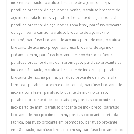
,
,
inox em são paulo
parafuso brocante de aço inox em sp
,
parafuso brocante de aço inox na penha
parafuso brocante de
,
,
aço inox na vila formosa
parafuso brocante de aço inox na zl
,
parafuso brocante de aço inox na zona leste
parafuso brocante
,
de aço inox no carrão
parafuso brocante de aço inox no
,
,
tatuapé
parafuso brocante de aço inox perto de mim
parafuso
,
brocante de aço inox preço
parafuso brocante de aço inox
,
,
próximo a mim
parafuso brocante de inox direto da fabrica
,
parafuso brocante de inox em promoção
parafuso brocante de
,
,
inox em são paulo
parafuso brocante de inox em sp
parafuso
,
brocante de inox na penha
parafuso brocante de inox na vila
,
,
formosa
parafuso brocante de inox na zl
parafuso brocante de
,
,
inox na zona leste
parafuso brocante de inox no carrão
,
parafuso brocante de inox no tatuapé
parafuso brocante de
,
,
inox perto de mim
parafuso brocante de inox preço
parafuso
,
brocante de inox próximo a mim
parafuso brocante direto da
,
,
fabrica
parafuso brocante em promoção
parafuso brocante
,
,
em são paulo
parafuso brocante em sp
parafuso brocante inox