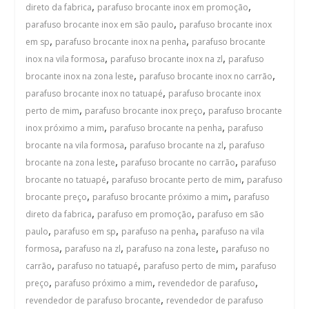
,
,
direto da fabrica
parafuso brocante inox em promoção
,
parafuso brocante inox em são paulo
parafuso brocante inox
,
,
em sp
parafuso brocante inox na penha
parafuso brocante
,
,
inox na vila formosa
parafuso brocante inox na zl
parafuso
,
,
brocante inox na zona leste
parafuso brocante inox no carrão
,
parafuso brocante inox no tatuapé
parafuso brocante inox
,
,
perto de mim
parafuso brocante inox preço
parafuso brocante
,
,
inox próximo a mim
parafuso brocante na penha
parafuso
,
,
brocante na vila formosa
parafuso brocante na zl
parafuso
,
,
brocante na zona leste
parafuso brocante no carrão
parafuso
,
,
brocante no tatuapé
parafuso brocante perto de mim
parafuso
,
,
brocante preço
parafuso brocante próximo a mim
parafuso
,
,
direto da fabrica
parafuso em promoção
parafuso em são
,
,
,
paulo
parafuso em sp
parafuso na penha
parafuso na vila
,
,
,
formosa
parafuso na zl
parafuso na zona leste
parafuso no
,
,
,
carrão
parafuso no tatuapé
parafuso perto de mim
parafuso
,
,
,
preço
parafuso próximo a mim
revendedor de parafuso
,
revendedor de parafuso brocante
revendedor de parafuso