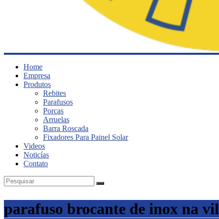
Ludufix
Home
Empresa
Produtos
Fixadores
Rebites
em
Parafusos
Aço
Porcas
Inox
Arruelas
Barra Roscada
Fixadores Para Painel Solar
Videos
Noticías
Contato
parafuso brocante de inox na vi