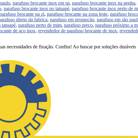
paulo
,
parafuso brocante inox em sp
,
parafuso brocante inox na penha
,
o
,
parafuso brocante inox no tatuapé
,
parafuso brocante inox perto de 
parafuso brocante na zl
,
parafuso brocante na zona leste
,
parafuso broca
parafuso direto da fabrica
,
parafuso em promoção
,
parafuso em são pau
 tatuapé
,
parafuso perto de mim
,
parafuso preço
,
parafuso próximo a 
ocante de aço inox
,
revendedor de parafuso brocante de inox
,
revendedo
uas necessidades de fixação. Confira! Ao buscar por soluções duráveis