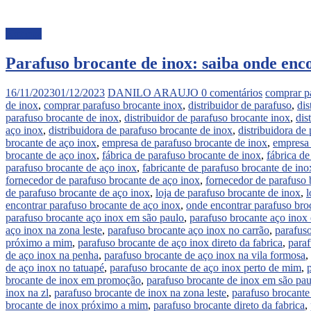
Noticias
Parafuso brocante de inox: saiba onde enc
16/11/2023
01/12/2023
DANILO ARAUJO
0 comentários
comprar p
de inox
,
comprar parafuso brocante inox
,
distribuidor de parafuso
,
dis
parafuso brocante de inox
,
distribuidor de parafuso brocante inox
,
dis
aço inox
,
distribuidora de parafuso brocante de inox
,
distribuidora de
brocante de aço inox
,
empresa de parafuso brocante de inox
,
empresa 
brocante de aço inox
,
fábrica de parafuso brocante de inox
,
fábrica de
parafuso brocante de aço inox
,
fabricante de parafuso brocante de ino
fornecedor de parafuso brocante de aço inox
,
fornecedor de parafuso 
de parafuso brocante de aço inox
,
loja de parafuso brocante de inox
,
l
encontrar parafuso brocante de aço inox
,
onde encontrar parafuso bro
parafuso brocante aço inox em são paulo
,
parafuso brocante aço inox
aço inox na zona leste
,
parafuso brocante aço inox no carrão
,
parafuso
próximo a mim
,
parafuso brocante de aço inox direto da fabrica
,
para
de aço inox na penha
,
parafuso brocante de aço inox na vila formosa
,
de aço inox no tatuapé
,
parafuso brocante de aço inox perto de mim
,
brocante de inox em promoção
,
parafuso brocante de inox em são pau
inox na zl
,
parafuso brocante de inox na zona leste
,
parafuso brocante
brocante de inox próximo a mim
,
parafuso brocante direto da fabrica
,