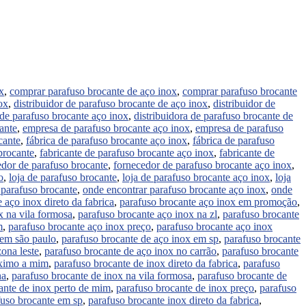
x
,
comprar parafuso brocante de aço inox
,
comprar parafuso brocante
ox
,
distribuidor de parafuso brocante de aço inox
,
distribuidor de
 de parafuso brocante aço inox
,
distribuidora de parafuso brocante de
ante
,
empresa de parafuso brocante aço inox
,
empresa de parafuso
cante
,
fábrica de parafuso brocante aço inox
,
fábrica de parafuso
brocante
,
fabricante de parafuso brocante aço inox
,
fabricante de
edor de parafuso brocante
,
fornecedor de parafuso brocante aço inox
,
o
,
loja de parafuso brocante
,
loja de parafuso brocante aço inox
,
loja
 parafuso brocante
,
onde encontrar parafuso brocante aço inox
,
onde
 aço inox direto da fabrica
,
parafuso brocante aço inox em promoção
,
x na vila formosa
,
parafuso brocante aço inox na zl
,
parafuso brocante
m
,
parafuso brocante aço inox preço
,
parafuso brocante aço inox
 em são paulo
,
parafuso brocante de aço inox em sp
,
parafuso brocante
ona leste
,
parafuso brocante de aço inox no carrão
,
parafuso brocante
óximo a mim
,
parafuso brocante de inox direto da fabrica
,
parafuso
ha
,
parafuso brocante de inox na vila formosa
,
parafuso brocante de
ante de inox perto de mim
,
parafuso brocante de inox preço
,
parafuso
fuso brocante em sp
,
parafuso brocante inox direto da fabrica
,