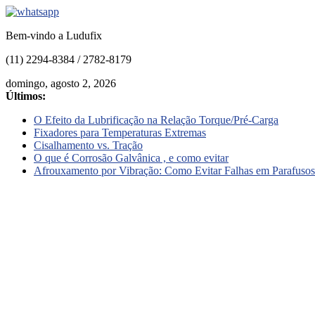
Bem-vindo a Ludufix
(11) 2294-8384 / 2782-8179
domingo, agosto 2, 2026
Últimos:
O Efeito da Lubrificação na Relação Torque/Pré-Carga
Fixadores para Temperaturas Extremas
Cisalhamento vs. Tração
O que é Corrosão Galvânica , e como evitar
Afrouxamento por Vibração: Como Evitar Falhas em Parafusos