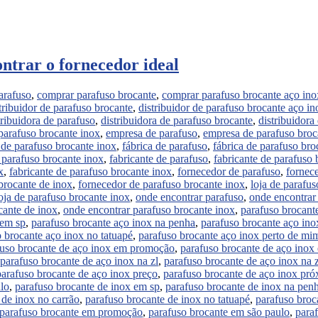
ontrar o fornecedor ideal
arafuso
,
comprar parafuso brocante
,
comprar parafuso brocante aço ino
tribuidor de parafuso brocante
,
distribuidor de parafuso brocante aço in
tribuidora de parafuso
,
distribuidora de parafuso brocante
,
distribuidora
 parafuso brocante inox
,
empresa de parafuso
,
empresa de parafuso broc
de parafuso brocante inox
,
fábrica de parafuso
,
fábrica de parafuso bro
 parafuso brocante inox
,
fabricante de parafuso
,
fabricante de parafuso 
x
,
fabricante de parafuso brocante inox
,
fornecedor de parafuso
,
fornec
brocante de inox
,
fornecedor de parafuso brocante inox
,
loja de parafus
oja de parafuso brocante inox
,
onde encontrar parafuso
,
onde encontrar
cante de inox
,
onde encontrar parafuso brocante inox
,
parafuso brocante
 em sp
,
parafuso brocante aço inox na penha
,
parafuso brocante aço ino
 brocante aço inox no tatuapé
,
parafuso brocante aço inox perto de mi
fuso brocante de aço inox em promoção
,
parafuso brocante de aço inox
parafuso brocante de aço inox na zl
,
parafuso brocante de aço inox na z
parafuso brocante de aço inox preço
,
parafuso brocante de aço inox pr
lo
,
parafuso brocante de inox em sp
,
parafuso brocante de inox na pen
 de inox no carrão
,
parafuso brocante de inox no tatuapé
,
parafuso broc
parafuso brocante em promoção
,
parafuso brocante em são paulo
,
para