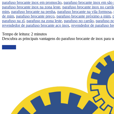
parafuso brocante inox em promoção
,
parafuso brocante inox em são 
parafuso brocante inox na zona leste
,
parafuso brocante inox no carrã
mim
,
parafuso brocante na penha
,
parafuso brocante na vila formosa
,
de mim
,
parafuso brocante preço
,
parafuso brocante próximo a mim
,
parafuso na zl
,
parafuso na zona leste
,
parafuso no carrão
,
parafuso no
revendedor de parafuso brocante aço inox
,
revendedor de parafuso br
Tempo de leitura:
2
minutos
Descubra as principais vantagens do parafuso brocante de inox para s
Ler mais