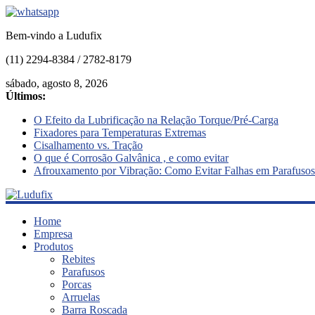
Bem-vindo a Ludufix
(11) 2294-8384 / 2782-8179
sábado, agosto 8, 2026
Últimos:
O Efeito da Lubrificação na Relação Torque/Pré-Carga
Fixadores para Temperaturas Extremas
Cisalhamento vs. Tração
O que é Corrosão Galvânica , e como evitar
Afrouxamento por Vibração: Como Evitar Falhas em Parafusos
Ludufix
Home
Empresa
Produtos
Fixadores
Rebites
em
Parafusos
Aço
Porcas
Inox
Arruelas
Barra Roscada