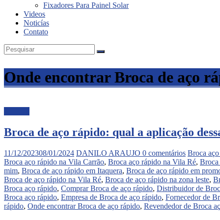
Fixadores Para Painel Solar
Videos
Noticías
Contato
Onde encontrar Broca de aço rá
Noticias
Broca de aço rápido: qual a aplicação des
11/12/2023
08/01/2024
DANILO ARAUJO
0 comentários
Broca aço
Broca aço rápido na Vila Carrão
,
Broca aço rápido na Vila Ré
,
Broca 
mim
,
Broca de aço rápido em Itaquera
,
Broca de aço rápido em prom
Broca de aço rápido na Vila Ré
,
Broca de aço rápido na zona leste
,
Br
Broca aço rápido
,
Comprar Broca de aço rápido
,
Distribuidor de Bro
Broca aço rápido
,
Empresa de Broca de aço rápido
,
Fornecedor de Br
rápido
,
Onde encontrar Broca de aço rápido
,
Revendedor de Broca aç