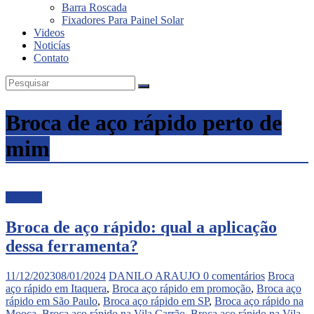
Barra Roscada
Fixadores Para Painel Solar
Videos
Noticías
Contato
Broca de aço rápido perto de
mim
Noticias
Broca de aço rápido: qual a aplicação
dessa ferramenta?
11/12/2023
08/01/2024
DANILO ARAUJO
0 comentários
Broca
aço rápido em Itaquera
,
Broca aço rápido em promoção
,
Broca aço
rápido em São Paulo
,
Broca aço rápido em SP
,
Broca aço rápido na
Mooca
,
Broca aço rápido na Vila Carrão
,
Broca aço rápido na Vila