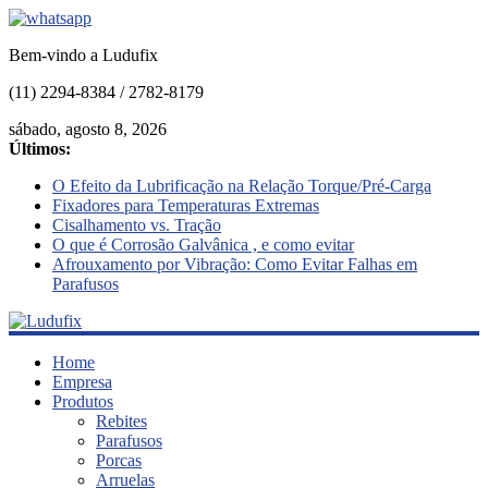
Bem-vindo a Ludufix
(11) 2294-8384 / 2782-8179
sábado, agosto 8, 2026
Últimos:
O Efeito da Lubrificação na Relação Torque/Pré-Carga
Fixadores para Temperaturas Extremas
Cisalhamento vs. Tração
O que é Corrosão Galvânica , e como evitar
Afrouxamento por Vibração: Como Evitar Falhas em
Parafusos
Ludufix
Home
Empresa
Produtos
Fixadores
Rebites
em
Parafusos
Aço
Porcas
Inox
Arruelas