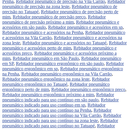
Penha
,
Rebitador pneumático de precisão na Vila Carrão
,
Rebitador
pneumático de precisão na zona leste
,
Rebitador pneumático de
precisão no Tatuapé
,
Rebitador pneumático de precisão perto de
mim
,
Rebitador pneumático de precisão preço
,
Rebitador
pneumático de precisão próximo a mim
,
Rebitador pneumático e
acessórios em são paulo
,
Rebitador pneumático e acessórios em sp
,
Rebitador pneumático e acessórios na Penha
,
Rebitador pneumático
e acessórios na Vila Carrão
,
Rebitador pneumático e acessórios na
zona leste
,
Rebitador pneumático e acessórios no Tatuapé
,
Rebitador
pneumático e acessórios perto de mim
,
Rebitador pneumático e
acessórios preço
,
Rebitador pneumático e acessórios próximo a
mim
,
Rebitador pneumático em São Paulo
,
Rebitador pneumático
em SP
,
Rebitador pneumático ergonômico em são paulo
,
Rebitador
pneumático ergonômico em sp
,
Rebitador pneumático ergonômico
na Penha
,
Rebitador pneumático ergonômico na Vila Carrão
,
Rebitador pneumático ergonômico na zona leste
,
Rebitador
pneumático ergonômico no Tatuapé
,
Rebitador pneumático
ergonômico perto de mim
,
Rebitador pneumático ergonômico preço
,
Rebitador pneumático ergonômico próximo a mim
,
Rebitador
pneumático indicado para uso contínuo em são paulo
,
Rebitador
pneumático indicado para uso contínuo em sp
,
Rebitador
pneumático indicado para uso contínuo na Penha
,
Rebitador
pneumático indicado para uso contínuo na Vila Carrão
,
Rebitador
pneumático indicado para uso contínuo na zona leste
,
Rebitador
pneumático indicado para uso contínuo no Tatuapé
,
Rebitador