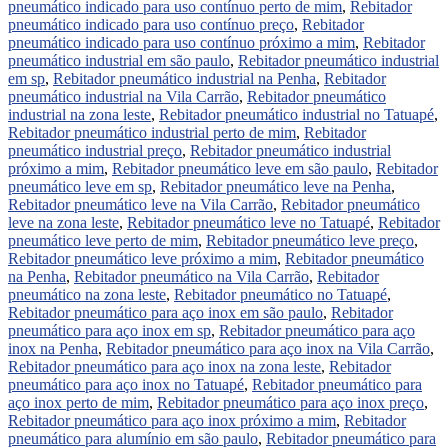
pneumático indicado para uso contínuo perto de mim
,
Rebitador
pneumático indicado para uso contínuo preço
,
Rebitador
pneumático indicado para uso contínuo próximo a mim
,
Rebitador
pneumático industrial em são paulo
,
Rebitador pneumático industrial
em sp
,
Rebitador pneumático industrial na Penha
,
Rebitador
pneumático industrial na Vila Carrão
,
Rebitador pneumático
industrial na zona leste
,
Rebitador pneumático industrial no Tatuapé
,
Rebitador pneumático industrial perto de mim
,
Rebitador
pneumático industrial preço
,
Rebitador pneumático industrial
próximo a mim
,
Rebitador pneumático leve em são paulo
,
Rebitador
pneumático leve em sp
,
Rebitador pneumático leve na Penha
,
Rebitador pneumático leve na Vila Carrão
,
Rebitador pneumático
leve na zona leste
,
Rebitador pneumático leve no Tatuapé
,
Rebitador
pneumático leve perto de mim
,
Rebitador pneumático leve preço
,
Rebitador pneumático leve próximo a mim
,
Rebitador pneumático
na Penha
,
Rebitador pneumático na Vila Carrão
,
Rebitador
pneumático na zona leste
,
Rebitador pneumático no Tatuapé
,
Rebitador pneumático para aço inox em são paulo
,
Rebitador
pneumático para aço inox em sp
,
Rebitador pneumático para aço
inox na Penha
,
Rebitador pneumático para aço inox na Vila Carrão
,
Rebitador pneumático para aço inox na zona leste
,
Rebitador
pneumático para aço inox no Tatuapé
,
Rebitador pneumático para
aço inox perto de mim
,
Rebitador pneumático para aço inox preço
,
Rebitador pneumático para aço inox próximo a mim
,
Rebitador
pneumático para alumínio em são paulo
,
Rebitador pneumático para