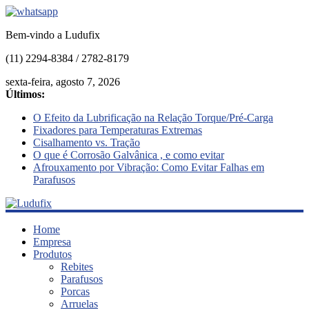
Bem-vindo a Ludufix
(11) 2294-8384 / 2782-8179
sexta-feira, agosto 7, 2026
Últimos:
O Efeito da Lubrificação na Relação Torque/Pré-Carga
Fixadores para Temperaturas Extremas
Cisalhamento vs. Tração
O que é Corrosão Galvânica , e como evitar
Afrouxamento por Vibração: Como Evitar Falhas em
Parafusos
Ludufix
Home
Empresa
Produtos
Fixadores
Rebites
em
Parafusos
Aço
Porcas
Inox
Arruelas