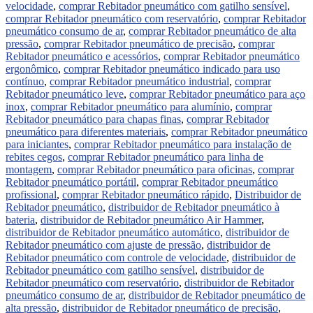
velocidade
,
comprar Rebitador pneumático com gatilho sensível
,
comprar Rebitador pneumático com reservatório
,
comprar Rebitador
pneumático consumo de ar
,
comprar Rebitador pneumático de alta
pressão
,
comprar Rebitador pneumático de precisão
,
comprar
Rebitador pneumático e acessórios
,
comprar Rebitador pneumático
ergonômico
,
comprar Rebitador pneumático indicado para uso
contínuo
,
comprar Rebitador pneumático industrial
,
comprar
Rebitador pneumático leve
,
comprar Rebitador pneumático para aço
inox
,
comprar Rebitador pneumático para alumínio
,
comprar
Rebitador pneumático para chapas finas
,
comprar Rebitador
pneumático para diferentes materiais
,
comprar Rebitador pneumático
para iniciantes
,
comprar Rebitador pneumático para instalação de
rebites cegos
,
comprar Rebitador pneumático para linha de
montagem
,
comprar Rebitador pneumático para oficinas
,
comprar
Rebitador pneumático portátil
,
comprar Rebitador pneumático
profissional
,
comprar Rebitador pneumático rápido
,
Distribuidor de
Rebitador pneumático
,
distribuidor de Rebitador pneumático à
bateria
,
distribuidor de Rebitador pneumático Air Hammer
,
distribuidor de Rebitador pneumático automático
,
distribuidor de
Rebitador pneumático com ajuste de pressão
,
distribuidor de
Rebitador pneumático com controle de velocidade
,
distribuidor de
Rebitador pneumático com gatilho sensível
,
distribuidor de
Rebitador pneumático com reservatório
,
distribuidor de Rebitador
pneumático consumo de ar
,
distribuidor de Rebitador pneumático de
alta pressão
,
distribuidor de Rebitador pneumático de precisão
,