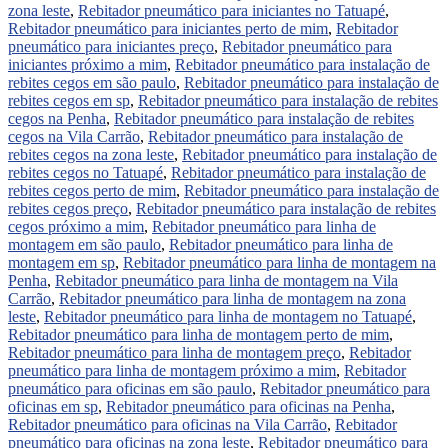
zona leste
,
Rebitador pneumático para iniciantes no Tatuapé
,
Rebitador pneumático para iniciantes perto de mim
,
Rebitador
pneumático para iniciantes preço
,
Rebitador pneumático para
iniciantes próximo a mim
,
Rebitador pneumático para instalação de
rebites cegos em são paulo
,
Rebitador pneumático para instalação de
rebites cegos em sp
,
Rebitador pneumático para instalação de rebites
cegos na Penha
,
Rebitador pneumático para instalação de rebites
cegos na Vila Carrão
,
Rebitador pneumático para instalação de
rebites cegos na zona leste
,
Rebitador pneumático para instalação de
rebites cegos no Tatuapé
,
Rebitador pneumático para instalação de
rebites cegos perto de mim
,
Rebitador pneumático para instalação de
rebites cegos preço
,
Rebitador pneumático para instalação de rebites
cegos próximo a mim
,
Rebitador pneumático para linha de
montagem em são paulo
,
Rebitador pneumático para linha de
montagem em sp
,
Rebitador pneumático para linha de montagem na
Penha
,
Rebitador pneumático para linha de montagem na Vila
Carrão
,
Rebitador pneumático para linha de montagem na zona
leste
,
Rebitador pneumático para linha de montagem no Tatuapé
,
Rebitador pneumático para linha de montagem perto de mim
,
Rebitador pneumático para linha de montagem preço
,
Rebitador
pneumático para linha de montagem próximo a mim
,
Rebitador
pneumático para oficinas em são paulo
,
Rebitador pneumático para
oficinas em sp
,
Rebitador pneumático para oficinas na Penha
,
Rebitador pneumático para oficinas na Vila Carrão
,
Rebitador
pneumático para oficinas na zona leste
,
Rebitador pneumático para