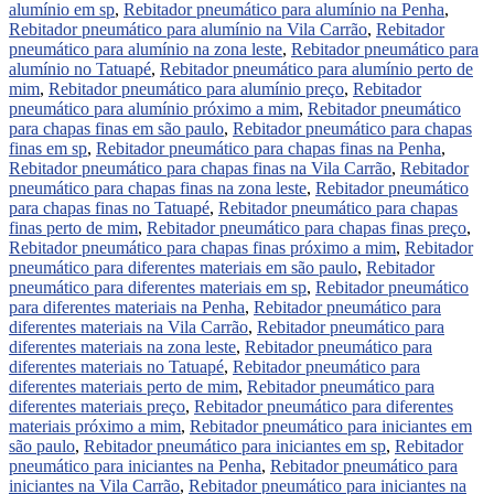
alumínio em sp
,
Rebitador pneumático para alumínio na Penha
,
Rebitador pneumático para alumínio na Vila Carrão
,
Rebitador
pneumático para alumínio na zona leste
,
Rebitador pneumático para
alumínio no Tatuapé
,
Rebitador pneumático para alumínio perto de
mim
,
Rebitador pneumático para alumínio preço
,
Rebitador
pneumático para alumínio próximo a mim
,
Rebitador pneumático
para chapas finas em são paulo
,
Rebitador pneumático para chapas
finas em sp
,
Rebitador pneumático para chapas finas na Penha
,
Rebitador pneumático para chapas finas na Vila Carrão
,
Rebitador
pneumático para chapas finas na zona leste
,
Rebitador pneumático
para chapas finas no Tatuapé
,
Rebitador pneumático para chapas
finas perto de mim
,
Rebitador pneumático para chapas finas preço
,
Rebitador pneumático para chapas finas próximo a mim
,
Rebitador
pneumático para diferentes materiais em são paulo
,
Rebitador
pneumático para diferentes materiais em sp
,
Rebitador pneumático
para diferentes materiais na Penha
,
Rebitador pneumático para
diferentes materiais na Vila Carrão
,
Rebitador pneumático para
diferentes materiais na zona leste
,
Rebitador pneumático para
diferentes materiais no Tatuapé
,
Rebitador pneumático para
diferentes materiais perto de mim
,
Rebitador pneumático para
diferentes materiais preço
,
Rebitador pneumático para diferentes
materiais próximo a mim
,
Rebitador pneumático para iniciantes em
são paulo
,
Rebitador pneumático para iniciantes em sp
,
Rebitador
pneumático para iniciantes na Penha
,
Rebitador pneumático para
iniciantes na Vila Carrão
,
Rebitador pneumático para iniciantes na