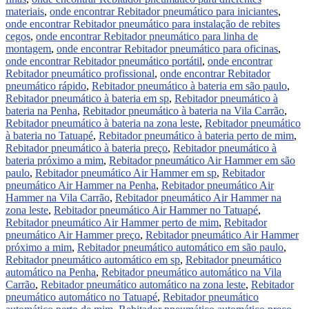
materiais
,
onde encontrar Rebitador pneumático para iniciantes
,
onde encontrar Rebitador pneumático para instalação de rebites
cegos
,
onde encontrar Rebitador pneumático para linha de
montagem
,
onde encontrar Rebitador pneumático para oficinas
,
onde encontrar Rebitador pneumático portátil
,
onde encontrar
Rebitador pneumático profissional
,
onde encontrar Rebitador
pneumático rápido
,
Rebitador pneumático à bateria em são paulo
,
Rebitador pneumático à bateria em sp
,
Rebitador pneumático à
bateria na Penha
,
Rebitador pneumático à bateria na Vila Carrão
,
Rebitador pneumático à bateria na zona leste
,
Rebitador pneumático
à bateria no Tatuapé
,
Rebitador pneumático à bateria perto de mim
,
Rebitador pneumático à bateria preço
,
Rebitador pneumático à
bateria próximo a mim
,
Rebitador pneumático Air Hammer em são
paulo
,
Rebitador pneumático Air Hammer em sp
,
Rebitador
pneumático Air Hammer na Penha
,
Rebitador pneumático Air
Hammer na Vila Carrão
,
Rebitador pneumático Air Hammer na
zona leste
,
Rebitador pneumático Air Hammer no Tatuapé
,
Rebitador pneumático Air Hammer perto de mim
,
Rebitador
pneumático Air Hammer preço
,
Rebitador pneumático Air Hammer
próximo a mim
,
Rebitador pneumático automático em são paulo
,
Rebitador pneumático automático em sp
,
Rebitador pneumático
automático na Penha
,
Rebitador pneumático automático na Vila
Carrão
,
Rebitador pneumático automático na zona leste
,
Rebitador
pneumático automático no Tatuapé
,
Rebitador pneumático