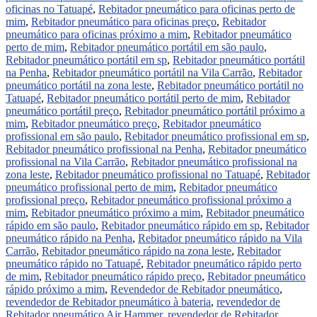
oficinas no Tatuapé
,
Rebitador pneumático para oficinas perto de
mim
,
Rebitador pneumático para oficinas preço
,
Rebitador
pneumático para oficinas próximo a mim
,
Rebitador pneumático
perto de mim
,
Rebitador pneumático portátil em são paulo
,
Rebitador pneumático portátil em sp
,
Rebitador pneumático portátil
na Penha
,
Rebitador pneumático portátil na Vila Carrão
,
Rebitador
pneumático portátil na zona leste
,
Rebitador pneumático portátil no
Tatuapé
,
Rebitador pneumático portátil perto de mim
,
Rebitador
pneumático portátil preço
,
Rebitador pneumático portátil próximo a
mim
,
Rebitador pneumático preço
,
Rebitador pneumático
profissional em são paulo
,
Rebitador pneumático profissional em sp
,
Rebitador pneumático profissional na Penha
,
Rebitador pneumático
profissional na Vila Carrão
,
Rebitador pneumático profissional na
zona leste
,
Rebitador pneumático profissional no Tatuapé
,
Rebitador
pneumático profissional perto de mim
,
Rebitador pneumático
profissional preço
,
Rebitador pneumático profissional próximo a
mim
,
Rebitador pneumático próximo a mim
,
Rebitador pneumático
rápido em são paulo
,
Rebitador pneumático rápido em sp
,
Rebitador
pneumático rápido na Penha
,
Rebitador pneumático rápido na Vila
Carrão
,
Rebitador pneumático rápido na zona leste
,
Rebitador
pneumático rápido no Tatuapé
,
Rebitador pneumático rápido perto
de mim
,
Rebitador pneumático rápido preço
,
Rebitador pneumático
rápido próximo a mim
,
Revendedor de Rebitador pneumático
,
revendedor de Rebitador pneumático à bateria
,
revendedor de
Rebitador pneumático Air Hammer
,
revendedor de Rebitador