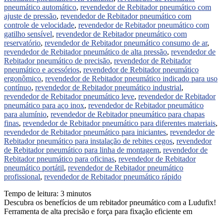
pneumático automático
,
revendedor de Rebitador pneumático com
ajuste de pressão
,
revendedor de Rebitador pneumático com
controle de velocidade
,
revendedor de Rebitador pneumático com
gatilho sensível
,
revendedor de Rebitador pneumático com
reservatório
,
revendedor de Rebitador pneumático consumo de ar
,
revendedor de Rebitador pneumático de alta pressão
,
revendedor de
Rebitador pneumático de precisão
,
revendedor de Rebitador
pneumático e acessórios
,
revendedor de Rebitador pneumático
ergonômico
,
revendedor de Rebitador pneumático indicado para uso
contínuo
,
revendedor de Rebitador pneumático industrial
,
revendedor de Rebitador pneumático leve
,
revendedor de Rebitador
pneumático para aço inox
,
revendedor de Rebitador pneumático
para alumínio
,
revendedor de Rebitador pneumático para chapas
finas
,
revendedor de Rebitador pneumático para diferentes materiais
,
revendedor de Rebitador pneumático para iniciantes
,
revendedor de
Rebitador pneumático para instalação de rebites cegos
,
revendedor
de Rebitador pneumático para linha de montagem
,
revendedor de
Rebitador pneumático para oficinas
,
revendedor de Rebitador
pneumático portátil
,
revendedor de Rebitador pneumático
profissional
,
revendedor de Rebitador pneumático rápido
Tempo de leitura:
3
minutos
Descubra os benefícios de um rebitador pneumático com a Ludufix!
Ferramenta de alta precisão e força para fixação eficiente em