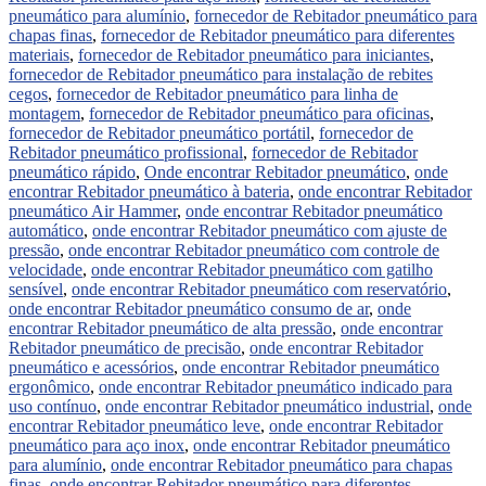
pneumático para alumínio
,
fornecedor de Rebitador pneumático para
chapas finas
,
fornecedor de Rebitador pneumático para diferentes
materiais
,
fornecedor de Rebitador pneumático para iniciantes
,
fornecedor de Rebitador pneumático para instalação de rebites
cegos
,
fornecedor de Rebitador pneumático para linha de
montagem
,
fornecedor de Rebitador pneumático para oficinas
,
fornecedor de Rebitador pneumático portátil
,
fornecedor de
Rebitador pneumático profissional
,
fornecedor de Rebitador
pneumático rápido
,
Onde encontrar Rebitador pneumático
,
onde
encontrar Rebitador pneumático à bateria
,
onde encontrar Rebitador
pneumático Air Hammer
,
onde encontrar Rebitador pneumático
automático
,
onde encontrar Rebitador pneumático com ajuste de
pressão
,
onde encontrar Rebitador pneumático com controle de
velocidade
,
onde encontrar Rebitador pneumático com gatilho
sensível
,
onde encontrar Rebitador pneumático com reservatório
,
onde encontrar Rebitador pneumático consumo de ar
,
onde
encontrar Rebitador pneumático de alta pressão
,
onde encontrar
Rebitador pneumático de precisão
,
onde encontrar Rebitador
pneumático e acessórios
,
onde encontrar Rebitador pneumático
ergonômico
,
onde encontrar Rebitador pneumático indicado para
uso contínuo
,
onde encontrar Rebitador pneumático industrial
,
onde
encontrar Rebitador pneumático leve
,
onde encontrar Rebitador
pneumático para aço inox
,
onde encontrar Rebitador pneumático
para alumínio
,
onde encontrar Rebitador pneumático para chapas
finas
,
onde encontrar Rebitador pneumático para diferentes