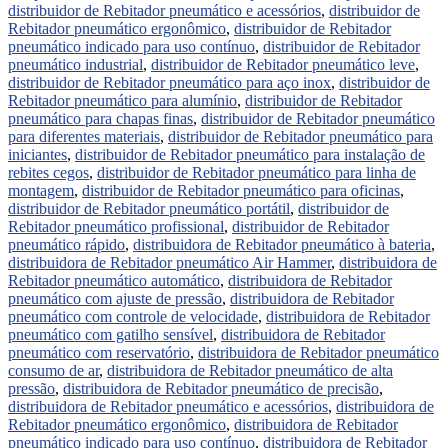
distribuidor de Rebitador pneumático e acessórios
,
distribuidor de
Rebitador pneumático ergonômico
,
distribuidor de Rebitador
pneumático indicado para uso contínuo
,
distribuidor de Rebitador
pneumático industrial
,
distribuidor de Rebitador pneumático leve
,
distribuidor de Rebitador pneumático para aço inox
,
distribuidor de
Rebitador pneumático para alumínio
,
distribuidor de Rebitador
pneumático para chapas finas
,
distribuidor de Rebitador pneumático
para diferentes materiais
,
distribuidor de Rebitador pneumático para
iniciantes
,
distribuidor de Rebitador pneumático para instalação de
rebites cegos
,
distribuidor de Rebitador pneumático para linha de
montagem
,
distribuidor de Rebitador pneumático para oficinas
,
distribuidor de Rebitador pneumático portátil
,
distribuidor de
Rebitador pneumático profissional
,
distribuidor de Rebitador
pneumático rápido
,
distribuidora de Rebitador pneumático à bateria
,
distribuidora de Rebitador pneumático Air Hammer
,
distribuidora de
Rebitador pneumático automático
,
distribuidora de Rebitador
pneumático com ajuste de pressão
,
distribuidora de Rebitador
pneumático com controle de velocidade
,
distribuidora de Rebitador
pneumático com gatilho sensível
,
distribuidora de Rebitador
pneumático com reservatório
,
distribuidora de Rebitador pneumático
consumo de ar
,
distribuidora de Rebitador pneumático de alta
pressão
,
distribuidora de Rebitador pneumático de precisão
,
distribuidora de Rebitador pneumático e acessórios
,
distribuidora de
Rebitador pneumático ergonômico
,
distribuidora de Rebitador
pneumático indicado para uso contínuo
,
distribuidora de Rebitador