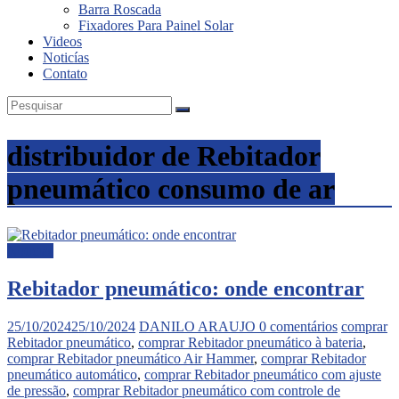
Barra Roscada
Fixadores Para Painel Solar
Videos
Noticías
Contato
distribuidor de Rebitador
pneumático consumo de ar
Noticias
Rebitador pneumático: onde encontrar
25/10/2024
25/10/2024
DANILO ARAUJO
0 comentários
comprar
Rebitador pneumático
,
comprar Rebitador pneumático à bateria
,
comprar Rebitador pneumático Air Hammer
,
comprar Rebitador
pneumático automático
,
comprar Rebitador pneumático com ajuste
de pressão
,
comprar Rebitador pneumático com controle de