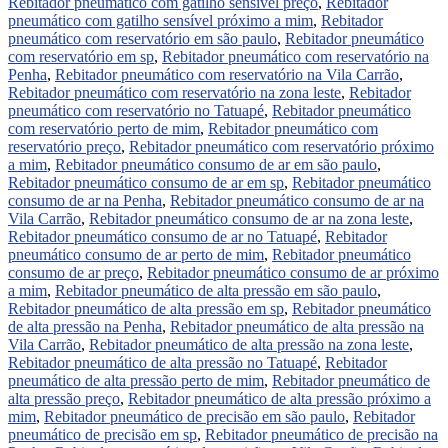
Rebitador pneumático com gatilho sensível preço
,
Rebitador
pneumático com gatilho sensível próximo a mim
,
Rebitador
pneumático com reservatório em são paulo
,
Rebitador pneumático
com reservatório em sp
,
Rebitador pneumático com reservatório na
Penha
,
Rebitador pneumático com reservatório na Vila Carrão
,
Rebitador pneumático com reservatório na zona leste
,
Rebitador
pneumático com reservatório no Tatuapé
,
Rebitador pneumático
com reservatório perto de mim
,
Rebitador pneumático com
reservatório preço
,
Rebitador pneumático com reservatório próximo
a mim
,
Rebitador pneumático consumo de ar em são paulo
,
Rebitador pneumático consumo de ar em sp
,
Rebitador pneumático
consumo de ar na Penha
,
Rebitador pneumático consumo de ar na
Vila Carrão
,
Rebitador pneumático consumo de ar na zona leste
,
Rebitador pneumático consumo de ar no Tatuapé
,
Rebitador
pneumático consumo de ar perto de mim
,
Rebitador pneumático
consumo de ar preço
,
Rebitador pneumático consumo de ar próximo
a mim
,
Rebitador pneumático de alta pressão em são paulo
,
Rebitador pneumático de alta pressão em sp
,
Rebitador pneumático
de alta pressão na Penha
,
Rebitador pneumático de alta pressão na
Vila Carrão
,
Rebitador pneumático de alta pressão na zona leste
,
Rebitador pneumático de alta pressão no Tatuapé
,
Rebitador
pneumático de alta pressão perto de mim
,
Rebitador pneumático de
alta pressão preço
,
Rebitador pneumático de alta pressão próximo a
mim
,
Rebitador pneumático de precisão em são paulo
,
Rebitador
pneumático de precisão em sp
,
Rebitador pneumático de precisão na