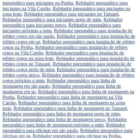
pneumático para iniciantes na Penha
,
Rebitador pneumático para
iniciantes na Vila Carrão
,
Rebitador pneumático para iniciantes na
zona leste
,
Rebitador pneumático para iniciantes no Tatuapé
,
Rebitador pneumático para iniciantes perto de mim
,
Rebitador
pneumático para iniciantes preço
,
Rebitador pneumático para
iniciantes próximo a mim
,
Rebitador pneumático para instalação de
rebites cegos em são paulo
,
Rebitador pneumático para instalação de
rebites cegos em sp
,
Rebitador pneumático para instalação de rebites
cegos na Penha
,
Rebitador pneumático para instalação de rebites
cegos na Vila Carrão
,
Rebitador pneumático para instalação de
rebites cegos na zona leste
,
Rebitador pneumático para instalação de
rebites cegos no Tatuapé
,
Rebitador pneumático para instalação de
rebites cegos perto de mim
,
Rebitador pneumático para instalação de
rebites cegos preço
,
Rebitador pneumático para instalação de rebites
cegos próximo a mim
,
Rebitador pneumático para linha de
montagem em são paulo
,
Rebitador pneumático para linha de
montagem em sp
,
Rebitador pneumático para linha de montagem na
Penha
,
Rebitador pneumático para linha de montagem na Vila
Carrão
,
Rebitador pneumático para linha de montagem na zona
leste
,
Rebitador pneumático para linha de montagem no Tatuapé
,
Rebitador pneumático para linha de montagem perto de mim
,
Rebitador pneumático para linha de montagem preço
,
Rebitador
pneumático para linha de montagem próximo a mim
,
Rebitador
pneumático para oficinas em são paulo
,
Rebitador pneumático para
oficinas em sp
,
Rebitador pneumático para oficinas na Penha
,