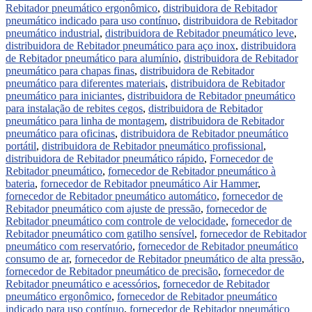
Rebitador pneumático ergonômico
,
distribuidora de Rebitador
pneumático indicado para uso contínuo
,
distribuidora de Rebitador
pneumático industrial
,
distribuidora de Rebitador pneumático leve
,
distribuidora de Rebitador pneumático para aço inox
,
distribuidora
de Rebitador pneumático para alumínio
,
distribuidora de Rebitador
pneumático para chapas finas
,
distribuidora de Rebitador
pneumático para diferentes materiais
,
distribuidora de Rebitador
pneumático para iniciantes
,
distribuidora de Rebitador pneumático
para instalação de rebites cegos
,
distribuidora de Rebitador
pneumático para linha de montagem
,
distribuidora de Rebitador
pneumático para oficinas
,
distribuidora de Rebitador pneumático
portátil
,
distribuidora de Rebitador pneumático profissional
,
distribuidora de Rebitador pneumático rápido
,
Fornecedor de
Rebitador pneumático
,
fornecedor de Rebitador pneumático à
bateria
,
fornecedor de Rebitador pneumático Air Hammer
,
fornecedor de Rebitador pneumático automático
,
fornecedor de
Rebitador pneumático com ajuste de pressão
,
fornecedor de
Rebitador pneumático com controle de velocidade
,
fornecedor de
Rebitador pneumático com gatilho sensível
,
fornecedor de Rebitador
pneumático com reservatório
,
fornecedor de Rebitador pneumático
consumo de ar
,
fornecedor de Rebitador pneumático de alta pressão
,
fornecedor de Rebitador pneumático de precisão
,
fornecedor de
Rebitador pneumático e acessórios
,
fornecedor de Rebitador
pneumático ergonômico
,
fornecedor de Rebitador pneumático
indicado para uso contínuo
,
fornecedor de Rebitador pneumático