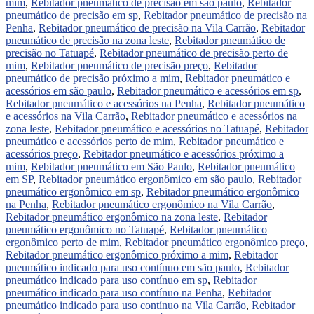
mim
,
Rebitador pneumático de precisão em são paulo
,
Rebitador
pneumático de precisão em sp
,
Rebitador pneumático de precisão na
Penha
,
Rebitador pneumático de precisão na Vila Carrão
,
Rebitador
pneumático de precisão na zona leste
,
Rebitador pneumático de
precisão no Tatuapé
,
Rebitador pneumático de precisão perto de
mim
,
Rebitador pneumático de precisão preço
,
Rebitador
pneumático de precisão próximo a mim
,
Rebitador pneumático e
acessórios em são paulo
,
Rebitador pneumático e acessórios em sp
,
Rebitador pneumático e acessórios na Penha
,
Rebitador pneumático
e acessórios na Vila Carrão
,
Rebitador pneumático e acessórios na
zona leste
,
Rebitador pneumático e acessórios no Tatuapé
,
Rebitador
pneumático e acessórios perto de mim
,
Rebitador pneumático e
acessórios preço
,
Rebitador pneumático e acessórios próximo a
mim
,
Rebitador pneumático em São Paulo
,
Rebitador pneumático
em SP
,
Rebitador pneumático ergonômico em são paulo
,
Rebitador
pneumático ergonômico em sp
,
Rebitador pneumático ergonômico
na Penha
,
Rebitador pneumático ergonômico na Vila Carrão
,
Rebitador pneumático ergonômico na zona leste
,
Rebitador
pneumático ergonômico no Tatuapé
,
Rebitador pneumático
ergonômico perto de mim
,
Rebitador pneumático ergonômico preço
,
Rebitador pneumático ergonômico próximo a mim
,
Rebitador
pneumático indicado para uso contínuo em são paulo
,
Rebitador
pneumático indicado para uso contínuo em sp
,
Rebitador
pneumático indicado para uso contínuo na Penha
,
Rebitador
pneumático indicado para uso contínuo na Vila Carrão
,
Rebitador