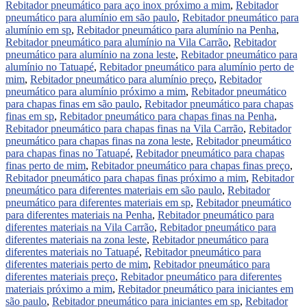
Rebitador pneumático para aço inox próximo a mim
,
Rebitador
pneumático para alumínio em são paulo
,
Rebitador pneumático para
alumínio em sp
,
Rebitador pneumático para alumínio na Penha
,
Rebitador pneumático para alumínio na Vila Carrão
,
Rebitador
pneumático para alumínio na zona leste
,
Rebitador pneumático para
alumínio no Tatuapé
,
Rebitador pneumático para alumínio perto de
mim
,
Rebitador pneumático para alumínio preço
,
Rebitador
pneumático para alumínio próximo a mim
,
Rebitador pneumático
para chapas finas em são paulo
,
Rebitador pneumático para chapas
finas em sp
,
Rebitador pneumático para chapas finas na Penha
,
Rebitador pneumático para chapas finas na Vila Carrão
,
Rebitador
pneumático para chapas finas na zona leste
,
Rebitador pneumático
para chapas finas no Tatuapé
,
Rebitador pneumático para chapas
finas perto de mim
,
Rebitador pneumático para chapas finas preço
,
Rebitador pneumático para chapas finas próximo a mim
,
Rebitador
pneumático para diferentes materiais em são paulo
,
Rebitador
pneumático para diferentes materiais em sp
,
Rebitador pneumático
para diferentes materiais na Penha
,
Rebitador pneumático para
diferentes materiais na Vila Carrão
,
Rebitador pneumático para
diferentes materiais na zona leste
,
Rebitador pneumático para
diferentes materiais no Tatuapé
,
Rebitador pneumático para
diferentes materiais perto de mim
,
Rebitador pneumático para
diferentes materiais preço
,
Rebitador pneumático para diferentes
materiais próximo a mim
,
Rebitador pneumático para iniciantes em
são paulo
,
Rebitador pneumático para iniciantes em sp
,
Rebitador