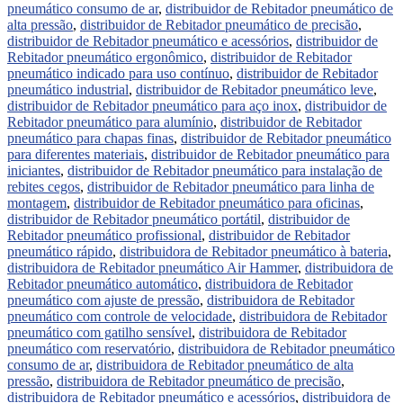
pneumático consumo de ar
,
distribuidor de Rebitador pneumático de
alta pressão
,
distribuidor de Rebitador pneumático de precisão
,
distribuidor de Rebitador pneumático e acessórios
,
distribuidor de
Rebitador pneumático ergonômico
,
distribuidor de Rebitador
pneumático indicado para uso contínuo
,
distribuidor de Rebitador
pneumático industrial
,
distribuidor de Rebitador pneumático leve
,
distribuidor de Rebitador pneumático para aço inox
,
distribuidor de
Rebitador pneumático para alumínio
,
distribuidor de Rebitador
pneumático para chapas finas
,
distribuidor de Rebitador pneumático
para diferentes materiais
,
distribuidor de Rebitador pneumático para
iniciantes
,
distribuidor de Rebitador pneumático para instalação de
rebites cegos
,
distribuidor de Rebitador pneumático para linha de
montagem
,
distribuidor de Rebitador pneumático para oficinas
,
distribuidor de Rebitador pneumático portátil
,
distribuidor de
Rebitador pneumático profissional
,
distribuidor de Rebitador
pneumático rápido
,
distribuidora de Rebitador pneumático à bateria
,
distribuidora de Rebitador pneumático Air Hammer
,
distribuidora de
Rebitador pneumático automático
,
distribuidora de Rebitador
pneumático com ajuste de pressão
,
distribuidora de Rebitador
pneumático com controle de velocidade
,
distribuidora de Rebitador
pneumático com gatilho sensível
,
distribuidora de Rebitador
pneumático com reservatório
,
distribuidora de Rebitador pneumático
consumo de ar
,
distribuidora de Rebitador pneumático de alta
pressão
,
distribuidora de Rebitador pneumático de precisão
,
distribuidora de Rebitador pneumático e acessórios
,
distribuidora de