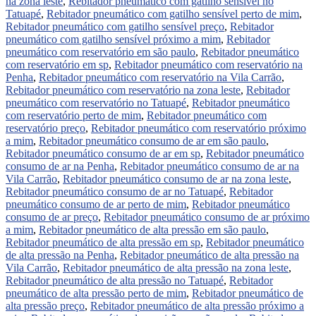
na zona leste
,
Rebitador pneumático com gatilho sensível no
Tatuapé
,
Rebitador pneumático com gatilho sensível perto de mim
,
Rebitador pneumático com gatilho sensível preço
,
Rebitador
pneumático com gatilho sensível próximo a mim
,
Rebitador
pneumático com reservatório em são paulo
,
Rebitador pneumático
com reservatório em sp
,
Rebitador pneumático com reservatório na
Penha
,
Rebitador pneumático com reservatório na Vila Carrão
,
Rebitador pneumático com reservatório na zona leste
,
Rebitador
pneumático com reservatório no Tatuapé
,
Rebitador pneumático
com reservatório perto de mim
,
Rebitador pneumático com
reservatório preço
,
Rebitador pneumático com reservatório próximo
a mim
,
Rebitador pneumático consumo de ar em são paulo
,
Rebitador pneumático consumo de ar em sp
,
Rebitador pneumático
consumo de ar na Penha
,
Rebitador pneumático consumo de ar na
Vila Carrão
,
Rebitador pneumático consumo de ar na zona leste
,
Rebitador pneumático consumo de ar no Tatuapé
,
Rebitador
pneumático consumo de ar perto de mim
,
Rebitador pneumático
consumo de ar preço
,
Rebitador pneumático consumo de ar próximo
a mim
,
Rebitador pneumático de alta pressão em são paulo
,
Rebitador pneumático de alta pressão em sp
,
Rebitador pneumático
de alta pressão na Penha
,
Rebitador pneumático de alta pressão na
Vila Carrão
,
Rebitador pneumático de alta pressão na zona leste
,
Rebitador pneumático de alta pressão no Tatuapé
,
Rebitador
pneumático de alta pressão perto de mim
,
Rebitador pneumático de
alta pressão preço
,
Rebitador pneumático de alta pressão próximo a