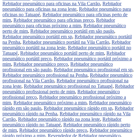
Rebitador pneumático para oficinas na Vila Carrão
,
Rebitador
pneumático para oficinas na zona leste
,
Rebitador pneumático para
oficinas no Tatuapé
,
Rebitador pneumático para oficinas perto de
mim
,
Rebitador pneumático para oficinas preço
,
Rebitador
pneumático para oficinas próximo a mim
,
Rebitador pneumático
perto de mim
,
Rebitador pneumático portátil em são paulo
,
Rebitador pneumático portátil em sp
,
Rebitador pneumático portátil
na Penha
,
Rebitador pneumático portátil na Vila Carrão
,
Rebitador
pneumático portátil na zona leste
,
Rebitador pneumático portátil no
Tatuapé
,
Rebitador pneumático portátil perto de mim
,
Rebitador
pneumático portátil preço
,
Rebitador pneumático portátil próximo a
mim
,
Rebitador pneumático preço
,
Rebitador pneumático
profissional em são paulo
,
Rebitador pneumático profissional em sp
,
Rebitador pneumático profissional na Penha
,
Rebitador pneumático
profissional na Vila Carrão
,
Rebitador pneumático profissional na
zona leste
,
Rebitador pneumático profissional no Tatuapé
,
Rebitador
pneumático profissional perto de mim
,
Rebitador pneumático
profissional preço
,
Rebitador pneumático profissional próximo a
mim
,
Rebitador pneumático próximo a mim
,
Rebitador pneumático
rápido em são paulo
,
Rebitador pneumático rápido em sp
,
Rebitador
pneumático rápido na Penha
,
Rebitador pneumático rápido na Vila
Carrão
,
Rebitador pneumático rápido na zona leste
,
Rebitador
pneumático rápido no Tatuapé
,
Rebitador pneumático rápido perto
de mim
,
Rebitador pneumático rápido preço
,
Rebitador pneumático
rápido próximo a mim
,
Revendedor de Rebitador pneumático
,