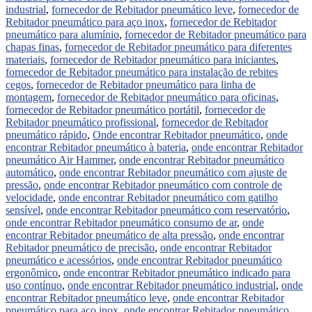
industrial
,
fornecedor de Rebitador pneumático leve
,
fornecedor de
Rebitador pneumático para aço inox
,
fornecedor de Rebitador
pneumático para alumínio
,
fornecedor de Rebitador pneumático para
chapas finas
,
fornecedor de Rebitador pneumático para diferentes
materiais
,
fornecedor de Rebitador pneumático para iniciantes
,
fornecedor de Rebitador pneumático para instalação de rebites
cegos
,
fornecedor de Rebitador pneumático para linha de
montagem
,
fornecedor de Rebitador pneumático para oficinas
,
fornecedor de Rebitador pneumático portátil
,
fornecedor de
Rebitador pneumático profissional
,
fornecedor de Rebitador
pneumático rápido
,
Onde encontrar Rebitador pneumático
,
onde
encontrar Rebitador pneumático à bateria
,
onde encontrar Rebitador
pneumático Air Hammer
,
onde encontrar Rebitador pneumático
automático
,
onde encontrar Rebitador pneumático com ajuste de
pressão
,
onde encontrar Rebitador pneumático com controle de
velocidade
,
onde encontrar Rebitador pneumático com gatilho
sensível
,
onde encontrar Rebitador pneumático com reservatório
,
onde encontrar Rebitador pneumático consumo de ar
,
onde
encontrar Rebitador pneumático de alta pressão
,
onde encontrar
Rebitador pneumático de precisão
,
onde encontrar Rebitador
pneumático e acessórios
,
onde encontrar Rebitador pneumático
ergonômico
,
onde encontrar Rebitador pneumático indicado para
uso contínuo
,
onde encontrar Rebitador pneumático industrial
,
onde
encontrar Rebitador pneumático leve
,
onde encontrar Rebitador
pneumático para aço inox
,
onde encontrar Rebitador pneumático