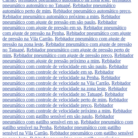
pneumático automático no Tatuapé
,
Rebitador pneumático
automático perto de mim
,
Rebitador pneumático automático preço
,
Rebitador pneumático automático próximo a mim
,
Rebitador
pneumático com ajuste de pressão em são paulo
,
Rebitador
pneumático com ajuste de pressão em sp
,
Rebitador pneumático
com ajuste de pressão na Penha
,
Rebitador pneumático com ajuste
de pressão na Vila Carrão
,
Rebitador pneumático com ajuste de
pressão na zona leste
,
Rebitador pneumático com ajuste de pressão
no Tatuapé
,
Rebitador pneumático com ajuste de pressão perto de
mim
,
Rebitador pneumático com ajuste de pressão preço
,
Rebitador
pneumático com ajuste de pressão próximo a mim
,
Rebitador
pneumático com controle de velocidade em são paulo
,
Rebitador
pneumático com controle de velocidade em sp
,
Rebitador
pneumático com controle de velocidade na Penha
,
Rebitador
pneumático com controle de velocidade na Vila Carrão
,
Rebitador
pneumático com controle de velocidade na zona leste
,
Rebitador
pneumático com controle de velocidade no Tatuapé
,
Rebitador
pneumático com controle de velocidade perto de mim
,
Rebitador
pneumático com controle de velocidade preço
,
Rebitador
pneumático com controle de velocidade próximo a mim
,
Rebitador
pneumático com gatilho sensível em são paulo
,
Rebitador
pneumático com gatilho sensível em sp
,
Rebitador pneumático com
gatilho sensível na Penha
,
Rebitador pneumático com gatilho
sensível na Vila Carrão
,
Rebitador pneumático com gatilho sensível