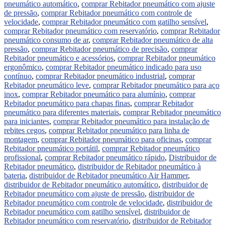
pneumático automático
,
comprar Rebitador pneumático com ajuste
de pressão
,
comprar Rebitador pneumático com controle de
velocidade
,
comprar Rebitador pneumático com gatilho sensível
,
comprar Rebitador pneumático com reservatório
,
comprar Rebitador
pneumático consumo de ar
,
comprar Rebitador pneumático de alta
pressão
,
comprar Rebitador pneumático de precisão
,
comprar
Rebitador pneumático e acessórios
,
comprar Rebitador pneumático
ergonômico
,
comprar Rebitador pneumático indicado para uso
contínuo
,
comprar Rebitador pneumático industrial
,
comprar
Rebitador pneumático leve
,
comprar Rebitador pneumático para aço
inox
,
comprar Rebitador pneumático para alumínio
,
comprar
Rebitador pneumático para chapas finas
,
comprar Rebitador
pneumático para diferentes materiais
,
comprar Rebitador pneumático
para iniciantes
,
comprar Rebitador pneumático para instalação de
rebites cegos
,
comprar Rebitador pneumático para linha de
montagem
,
comprar Rebitador pneumático para oficinas
,
comprar
Rebitador pneumático portátil
,
comprar Rebitador pneumático
profissional
,
comprar Rebitador pneumático rápido
,
Distribuidor de
Rebitador pneumático
,
distribuidor de Rebitador pneumático à
bateria
,
distribuidor de Rebitador pneumático Air Hammer
,
distribuidor de Rebitador pneumático automático
,
distribuidor de
Rebitador pneumático com ajuste de pressão
,
distribuidor de
Rebitador pneumático com controle de velocidade
,
distribuidor de
Rebitador pneumático com gatilho sensível
,
distribuidor de
Rebitador pneumático com reservatório
,
distribuidor de Rebitador