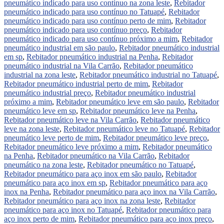
pneumático indicado para uso contínuo na zona leste
,
Rebitador
pneumático indicado para uso contínuo no Tatuapé
,
Rebitador
pneumático indicado para uso contínuo perto de mim
,
Rebitador
pneumático indicado para uso contínuo preço
,
Rebitador
pneumático indicado para uso contínuo próximo a mim
,
Rebitador
pneumático industrial em são paulo
,
Rebitador pneumático industrial
em sp
,
Rebitador pneumático industrial na Penha
,
Rebitador
pneumático industrial na Vila Carrão
,
Rebitador pneumático
industrial na zona leste
,
Rebitador pneumático industrial no Tatuapé
,
Rebitador pneumático industrial perto de mim
,
Rebitador
pneumático industrial preço
,
Rebitador pneumático industrial
próximo a mim
,
Rebitador pneumático leve em são paulo
,
Rebitador
pneumático leve em sp
,
Rebitador pneumático leve na Penha
,
Rebitador pneumático leve na Vila Carrão
,
Rebitador pneumático
leve na zona leste
,
Rebitador pneumático leve no Tatuapé
,
Rebitador
pneumático leve perto de mim
,
Rebitador pneumático leve preço
,
Rebitador pneumático leve próximo a mim
,
Rebitador pneumático
na Penha
,
Rebitador pneumático na Vila Carrão
,
Rebitador
pneumático na zona leste
,
Rebitador pneumático no Tatuapé
,
Rebitador pneumático para aço inox em são paulo
,
Rebitador
pneumático para aço inox em sp
,
Rebitador pneumático para aço
inox na Penha
,
Rebitador pneumático para aço inox na Vila Carrão
,
Rebitador pneumático para aço inox na zona leste
,
Rebitador
pneumático para aço inox no Tatuapé
,
Rebitador pneumático para
aço inox perto de mim
,
Rebitador pneumático para aço inox preço
,