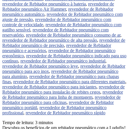
revendedor de Rebitador pneumático à bateria
,
revendedor de
Rebitador pneumático Air Hammer
,
revendedor de Rebitador
pneumático automático
,
revendedor de Rebitador pneumático com
ajuste de pressão
,
revendedor de Rebitador pneumático com
controle de velocidade
,
revendedor de Rebitador pneumático com
gatilho sensível
,
revendedor de Rebitador pneumático com
reservatório
,
revendedor de Rebitador pneumático consumo de ar
,
revendedor de Rebitador pneumático de alta pressão
,
revendedor de
Rebitador pneumático de precisão
,
revendedor de Rebitador
pneumático e acessórios
,
revendedor de Rebitador pneumático
ergonômico
,
revendedor de Rebitador pneumático indicado para uso
contínuo
,
revendedor de Rebitador pneumático industrial
,
revendedor de Rebitador pneumático leve
,
revendedor de Rebitador
pneumático para aço inox
,
revendedor de Rebitador pneumático
para alumínio
,
revendedor de Rebitador pneumático para chapas
finas
,
revendedor de Rebitador pneumático para diferentes materiais
,
revendedor de Rebitador pneumático para iniciantes
,
revendedor de
Rebitador pneumático para instalação de rebites cegos
,
revendedor
de Rebitador pneumático para linha de montagem
,
revendedor de
Rebitador pneumático para oficinas
,
revendedor de Rebitador
pneumático portátil
,
revendedor de Rebitador pneumático
profissional
,
revendedor de Rebitador pneumático rápido
Tempo de leitura:
3
minutos
Descubra os benefícios de um rebitador pneumático com a Ludufix!