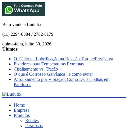
Bem-vindo a Ludufix
(11) 2294-8384 / 2782-8179
quinta-feira, julho 30, 2026
Últimos:
O Efeito da Lubrificação na Relação Torque/Pré-Carga
Fixadores para Temperaturas Extremas
Cisalhamento vs. Tração
O que é Corrosão Galvânica , e como evitar
Afrouxamento por Vibração: Como Evitar Falhas em
Parafusos
Ludufix
Home
Empresa
Produtos
Fixadores
Rebites
em
Parafusos
Aço