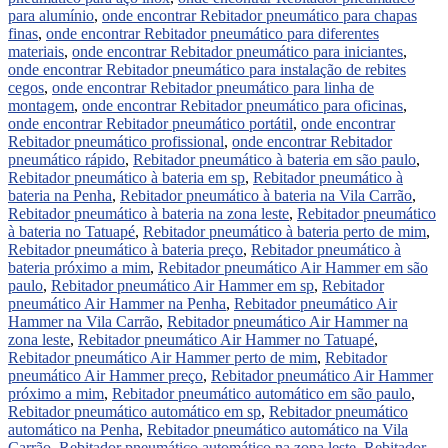
para alumínio
,
onde encontrar Rebitador pneumático para chapas
finas
,
onde encontrar Rebitador pneumático para diferentes
materiais
,
onde encontrar Rebitador pneumático para iniciantes
,
onde encontrar Rebitador pneumático para instalação de rebites
cegos
,
onde encontrar Rebitador pneumático para linha de
montagem
,
onde encontrar Rebitador pneumático para oficinas
,
onde encontrar Rebitador pneumático portátil
,
onde encontrar
Rebitador pneumático profissional
,
onde encontrar Rebitador
pneumático rápido
,
Rebitador pneumático à bateria em são paulo
,
Rebitador pneumático à bateria em sp
,
Rebitador pneumático à
bateria na Penha
,
Rebitador pneumático à bateria na Vila Carrão
,
Rebitador pneumático à bateria na zona leste
,
Rebitador pneumático
à bateria no Tatuapé
,
Rebitador pneumático à bateria perto de mim
,
Rebitador pneumático à bateria preço
,
Rebitador pneumático à
bateria próximo a mim
,
Rebitador pneumático Air Hammer em são
paulo
,
Rebitador pneumático Air Hammer em sp
,
Rebitador
pneumático Air Hammer na Penha
,
Rebitador pneumático Air
Hammer na Vila Carrão
,
Rebitador pneumático Air Hammer na
zona leste
,
Rebitador pneumático Air Hammer no Tatuapé
,
Rebitador pneumático Air Hammer perto de mim
,
Rebitador
pneumático Air Hammer preço
,
Rebitador pneumático Air Hammer
próximo a mim
,
Rebitador pneumático automático em são paulo
,
Rebitador pneumático automático em sp
,
Rebitador pneumático
automático na Penha
,
Rebitador pneumático automático na Vila
Carrão
,
Rebitador pneumático automático na zona leste
,
Rebitador