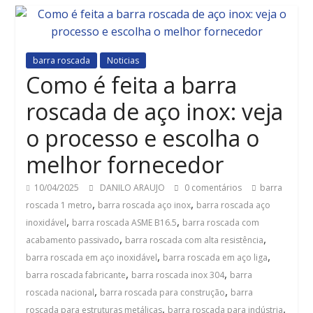
barra roscada
Noticias
Como é feita a barra
roscada de aço inox: veja
o processo e escolha o
melhor fornecedor
10/04/2025
DANILO ARAUJO
0 comentários
barra
,
,
roscada 1 metro
barra roscada aço inox
barra roscada aço
,
,
inoxidável
barra roscada ASME B16.5
barra roscada com
,
,
acabamento passivado
barra roscada com alta resistência
,
,
barra roscada em aço inoxidável
barra roscada em aço liga
,
,
barra roscada fabricante
barra roscada inox 304
barra
,
,
roscada nacional
barra roscada para construção
barra
,
,
roscada para estruturas metálicas
barra roscada para indústria