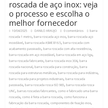
roscada de aço inox: veja
o processo e escolha o
melhor fornecedor
10/04/2025
DANILO ARAUJO
0 comentários
barra
,
,
roscada 1 metro
barra roscada aço inox
barra roscada aço
,
,
inoxidável
barra roscada ASME B16.5
barra roscada com
,
,
acabamento passivado
barra roscada com alta resistência
,
,
barra roscada em aço inoxidável
barra roscada em aço liga
,
,
barra roscada fabricante
barra roscada inox 304
barra
,
,
roscada nacional
barra roscada para construção
barra
,
,
roscada para estruturas metálicas
barra roscada para indústria
,
barra roscada para projetos industriais
barra roscada
,
,
passivada
barra roscada rosca ISO 965
barra roscada rosca
,
,
UNC
barras roscadas fabricantes
como e fabricado uma barra
,
,
roscada
como é feita a barra roscada
como funciona a
,
,
fabricação da barra roscada
componentes de fixação inox