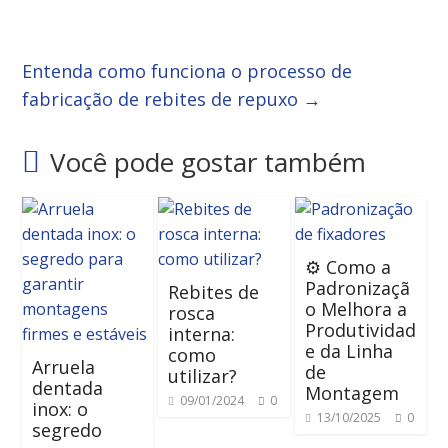
Entenda como funciona o processo de
fabricação de rebites de repuxo
→
Você pode gostar também
⚙️ Como a
Padronizaçã
Rebites de
o Melhora a
rosca
Produtividad
interna:
e da Linha
como
Arruela
de
utilizar?
dentada
Montagem
09/01/2024
0
inox: o
13/10/2025
0
segredo