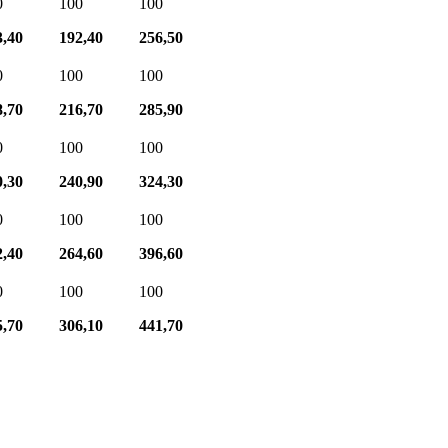
0
100
100
3,40
192,40
256,50
0
100
100
8,70
216,70
285,90
0
100
100
0,30
240,90
324,30
0
100
100
2,40
264,60
396,60
0
100
100
5,70
306,10
441,70