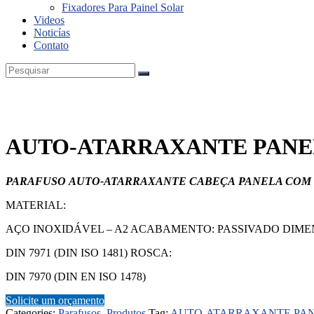
Fixadores Para Painel Solar
Videos
Noticías
Contato
AUTO-ATARRAXANTE PANEL
P
ARAFUSO
AUT
O-A
TARRAXANTE
CABEÇA
P
ANELA
COM
MATERIAL:
AÇO INOXIDÁVEL – A2 ACABAMENTO: PASSIVADO DIME
DIN 7971 (DIN ISO 1481) ROSCA:
DIN 7970 (DIN EN ISO 1478)
Solicite um orçamento
Categories:
Parafusos
,
Produtos
Tag:
AUTO-ATARRAXANTE PANE