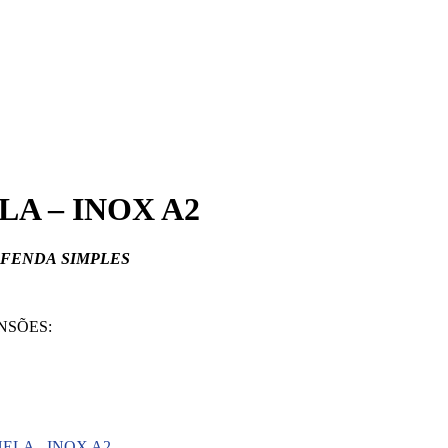
A – INOX A2
FENDA
SIMPLES
NSÕES:
LA - INOX A2