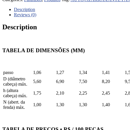
Description
Reviews (0)
Description
TABELA DE DIMENSÕES (MM)
passo
1,06
1,27
1,34
1,41
1,
D (diâmetro
5,60
6,90
7,50
8,20
9,
cabeça) máx.
h (altura
1,75
2,10
2,25
2,45
2,
cabeça) máx.
N (abert. da
1,00
1,30
1,30
1,40
1,
fenda) máx.
TABELA DE PREÇOS • R$ / 100 PEÇAS