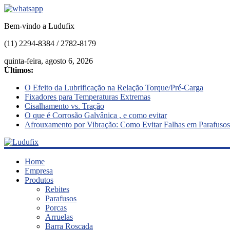
Bem-vindo a Ludufix
(11) 2294-8384 / 2782-8179
quinta-feira, agosto 6, 2026
Últimos:
O Efeito da Lubrificação na Relação Torque/Pré-Carga
Fixadores para Temperaturas Extremas
Cisalhamento vs. Tração
O que é Corrosão Galvânica , e como evitar
Afrouxamento por Vibração: Como Evitar Falhas em Parafusos
Ludufix
Home
Empresa
Produtos
Fixadores
Rebites
em
Parafusos
Aço
Porcas
Inox
Arruelas
Barra Roscada