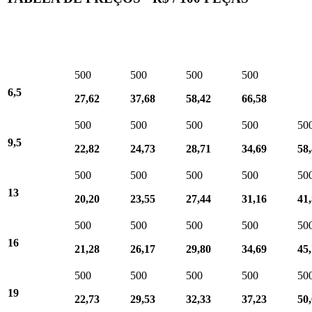
500
500
500
500
6,5
27,62
37,68
58,42
66,58
500
500
500
500
50
9,5
22,82
24,73
28,71
34,69
58
500
500
500
500
50
13
20,20
23,55
27,44
31,16
41
500
500
500
500
50
16
21,28
26,17
29,80
34,69
45
500
500
500
500
50
19
22,73
29,53
32,33
37,23
50