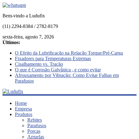
Bem-vindo a Ludufix
(11) 2294-8384 / 2782-8179
sexta-feira, agosto 7, 2026
Últimos:
O Efeito da Lubrificação na Relação Torque/Pré-Carga
Fixadores para Temperaturas Extremas
Cisalhamento vs. Tração
O que é Corrosão Galvânica , e como evitar
Afrouxamento por Vibração: Como Evitar Falhas em
Parafusos
Ludufix
Home
Empresa
Produtos
Fixadores
Rebites
em
Parafusos
Aço
Porcas
Inox
Arruelas