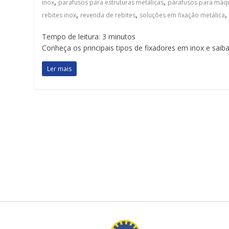
,
,
inox
parafusos para estruturas metálicas
parafusos para máqui
,
,
rebites inox
revenda de rebites
soluções em fixação metálica
Tempo de leitura:
3
minutos
Conheça os principais tipos de fixadores em inox e saiba
Ler mais