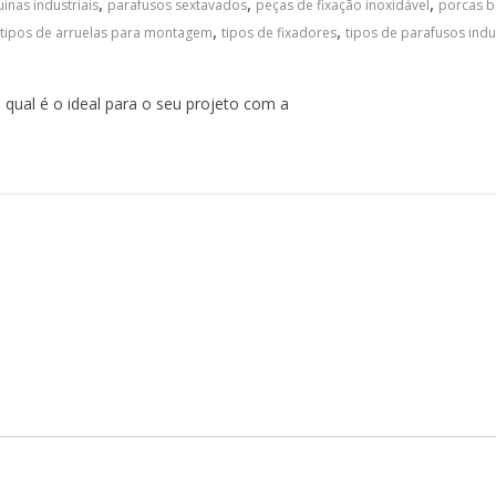
,
,
,
nas industriais
parafusos sextavados
peças de fixação inoxidável
porcas b
,
,
,
tipos de arruelas para montagem
tipos de fixadores
tipos de parafusos indu
 qual é o ideal para o seu projeto com a