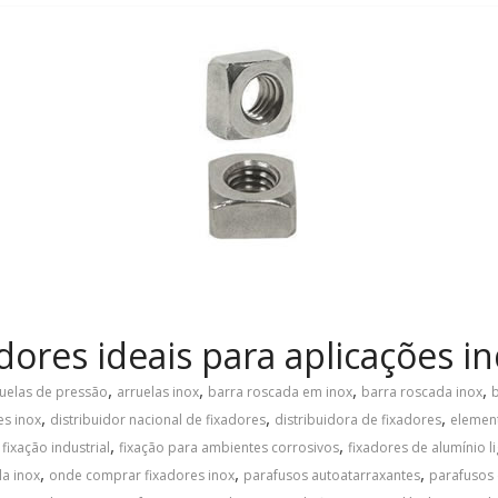
ores ideais para aplicações in
,
,
,
,
ruelas de pressão
arruelas inox
barra roscada em inox
barra roscada inox
,
,
,
es inox
distribuidor nacional de fixadores
distribuidora de fixadores
element
,
,
,
fixação industrial
fixação para ambientes corrosivos
fixadores de alumínio l
,
,
,
a inox
onde comprar fixadores inox
parafusos autoatarraxantes
parafusos 