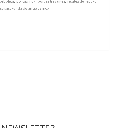
,
,
,
,
orboleta
porcas inox
porcas travantes
rebites de repuxo
,
striais
venda de arruelas inox
NEWSLETTER