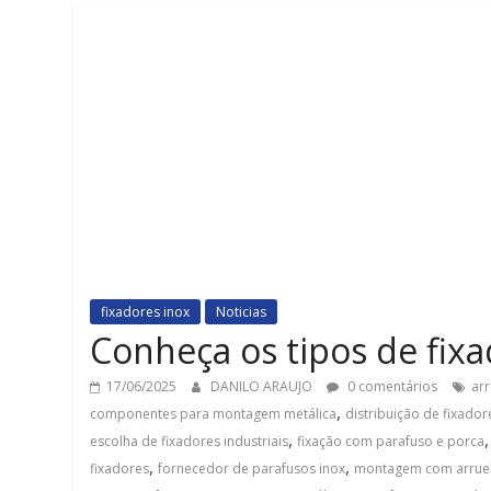
fixadores inox
Noticias
Conheça os tipos de fixad
17/06/2025
DANILO ARAUJO
0 comentários
ar
,
componentes para montagem metálica
distribuição de fixador
,
escolha de fixadores industriais
fixação com parafuso e porca
,
,
fixadores
fornecedor de parafusos inox
montagem com arruel