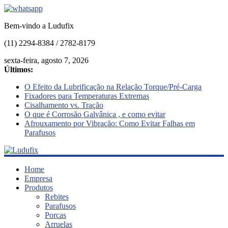
Bem-vindo a Ludufix
(11) 2294-8384 / 2782-8179
sexta-feira, agosto 7, 2026
Últimos:
O Efeito da Lubrificação na Relação Torque/Pré-Carga
Fixadores para Temperaturas Extremas
Cisalhamento vs. Tração
O que é Corrosão Galvânica , e como evitar
Afrouxamento por Vibração: Como Evitar Falhas em
Parafusos
Ludufix
Home
Empresa
Produtos
Fixadores
Rebites
em
Parafusos
Aço
Porcas
Inox
Arruelas