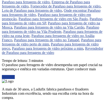
Parafuso para ferragens de vidro
,
Empresa de Parafuso para
ferragens de vidro
,
Fornecedor de Parafuso para ferragens de vidro
,
Loja de Parafuso para ferragens de vidro
,
Onde encontrar Parafuso
para ferragens de vidro
,
Parafuso para ferragens de vidro em
promoção
,
Parafuso para ferragens de vidro em São Paulo
,
Parafuso
para ferragens de vidro em SP
,
Parafuso para ferragens de vidro na
Mooca
,
Parafuso para ferragens de vidro na Vila Carrão
,
Parafuso
para ferragens de vidro na Vila Prudente
,
Parafuso para ferragens de
vidro na zona leste
,
Parafuso para ferragens de vidro no Anália
Franco
,
Parafuso para ferragens de vidro no Tatuapé
,
Parafuso para
ferragens de vidro perto de mim
,
Parafuso para ferragens de vidro
preço
,
Parafuso para ferragens de vidro próximo a mim
,
Revendedor
de Parafuso para ferragens de vidro
Tempo de leitura:
3
minutos
O parafuso para ferragens de vidro desempenha um papel crucial na
segurança e estética em variadas estruturas. Quer conhecer mais
Ler mais
A mais de 30 anos, a Ludufix fabrica parafusos e fixadores
Industriais com excelência, sendo sua escolha certa na hora da
compra.