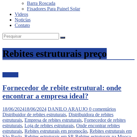
Barra Roscada
Fixadores Para Painel Solar
Videos
Noticías
Contato
Rebites estruturais preço
Noticias
Fornecedor de rebite estrutural: onde
encontrar a empresa ideal?
18/06/2024
18/06/2024
DANILO ARAUJO
0 comentários
Distribuidor de rebites estruturais
,
Distribuidora de rebites
estruturais
,
Empresa de rebites estruturais
,
Fornecedor de rebites
estruturais
,
Loja de rebites estruturais
,
Onde encontrar rebites
estruturais
,
Rebites estruturais em promoção
,
Rebites estruturais em
São Paulo
,
Rebites estruturais em SP
,
Rebites estruturais na Mooca
,