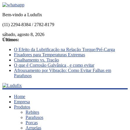
Bem-vindo a Ludufix
(11) 2294-8384 / 2782-8179
sábado, agosto 8, 2026
Últimos:
O Efeito da Lubrificação na Relação Torque/Pré-Carga
Fixadores para Temperaturas Extremas
Cisalhamento vs. Tração
O que é Corrosão Galvânica , e como evitar
Afrouxamento por Vibração: Como Evitar Falhas em
Parafusos
Ludufix
Home
Empresa
Produtos
Fixadores
Rebites
em
Parafusos
Aço
Porcas
Inox
Arruelas