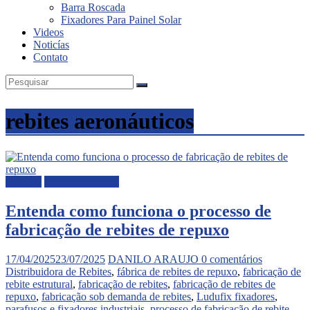
Barra Roscada
Fixadores Para Painel Solar
Videos
Noticías
Contato
rebites aeronáuticos
Noticias
rebites de repuxo
Entenda como funciona o processo de
fabricação de rebites de repuxo
17/04/2025
23/07/2025
DANILO ARAUJO
0 comentários
Distribuidora de Rebites
,
fábrica de rebites de repuxo
,
fabricação de
rebite estrutural
,
fabricação de rebites
,
fabricação de rebites de
repuxo
,
fabricação sob demanda de rebites
,
Ludufix fixadores
,
parafusos e fixadores industriais
,
processo de fabricação de rebite
,