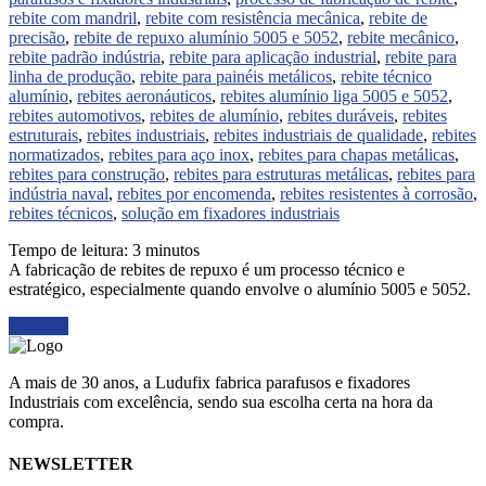
rebite com mandril
,
rebite com resistência mecânica
,
rebite de
precisão
,
rebite de repuxo alumínio 5005 e 5052
,
rebite mecânico
,
rebite padrão indústria
,
rebite para aplicação industrial
,
rebite para
linha de produção
,
rebite para painéis metálicos
,
rebite técnico
alumínio
,
rebites aeronáuticos
,
rebites alumínio liga 5005 e 5052
,
rebites automotivos
,
rebites de alumínio
,
rebites duráveis
,
rebites
estruturais
,
rebites industriais
,
rebites industriais de qualidade
,
rebites
normatizados
,
rebites para aço inox
,
rebites para chapas metálicas
,
rebites para construção
,
rebites para estruturas metálicas
,
rebites para
indústria naval
,
rebites por encomenda
,
rebites resistentes à corrosão
,
rebites técnicos
,
solução em fixadores industriais
Tempo de leitura:
3
minutos
A fabricação de rebites de repuxo é um processo técnico e
estratégico, especialmente quando envolve o alumínio 5005 e 5052.
Ler mais
A mais de 30 anos, a Ludufix fabrica parafusos e fixadores
Industriais com excelência, sendo sua escolha certa na hora da
compra.
NEWSLETTER