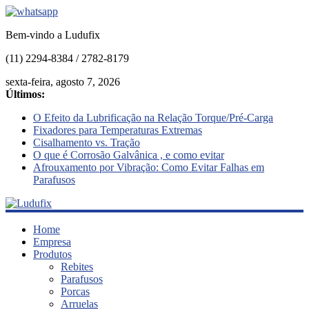
Bem-vindo a Ludufix
(11) 2294-8384 / 2782-8179
sexta-feira, agosto 7, 2026
Últimos:
O Efeito da Lubrificação na Relação Torque/Pré-Carga
Fixadores para Temperaturas Extremas
Cisalhamento vs. Tração
O que é Corrosão Galvânica , e como evitar
Afrouxamento por Vibração: Como Evitar Falhas em
Parafusos
Ludufix
Home
Empresa
Produtos
Fixadores
Rebites
em
Parafusos
Aço
Porcas
Inox
Arruelas