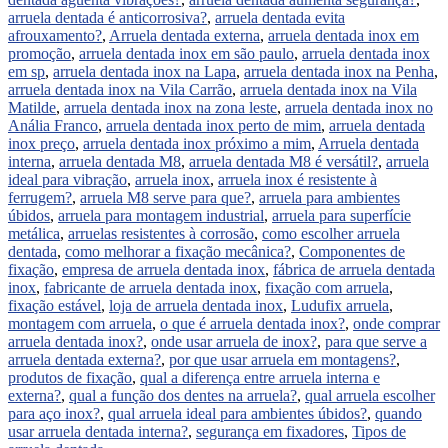
arruela dentada é anticorrosiva?
,
arruela dentada evita
afrouxamento?
,
Arruela dentada externa
,
arruela dentada inox em
promoção
,
arruela dentada inox em são paulo
,
arruela dentada inox
em sp
,
arruela dentada inox na Lapa
,
arruela dentada inox na Penha
,
arruela dentada inox na Vila Carrão
,
arruela dentada inox na Vila
Matilde
,
arruela dentada inox na zona leste
,
arruela dentada inox no
Anália Franco
,
arruela dentada inox perto de mim
,
arruela dentada
inox preço
,
arruela dentada inox próximo a mim
,
Arruela dentada
interna
,
arruela dentada M8
,
arruela dentada M8 é versátil?
,
arruela
ideal para vibração
,
arruela inox
,
arruela inox é resistente à
ferrugem?
,
arruela M8 serve para que?
,
arruela para ambientes
úbidos
,
arruela para montagem industrial
,
arruela para superfície
metálica
,
arruelas resistentes à corrosão
,
como escolher arruela
dentada
,
como melhorar a fixação mecânica?
,
Componentes de
fixação
,
empresa de arruela dentada inox
,
fábrica de arruela dentada
inox
,
fabricante de arruela dentada inox
,
fixação com arruela
,
fixação estável
,
loja de arruela dentada inox
,
Ludufix arruela
,
montagem com arruela
,
o que é arruela dentada inox?
,
onde comprar
arruela dentada inox?
,
onde usar arruela de inox?
,
para que serve a
arruela dentada externa?
,
por que usar arruela em montagens?
,
produtos de fixação
,
qual a diferença entre arruela interna e
externa?
,
qual a função dos dentes na arruela?
,
qual arruela escolher
para aço inox?
,
qual arruela ideal para ambientes úbidos?
,
quando
usar arruela dentada interna?
,
segurança em fixadores
,
Tipos de