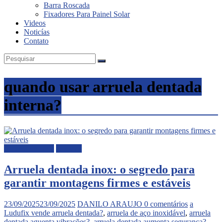
Barra Roscada
Fixadores Para Painel Solar
Videos
Noticías
Contato
quando usar arruela dentada
interna?
Arruela dentada
Noticias
Arruela dentada inox: o segredo para
garantir montagens firmes e estáveis
23/09/2025
23/09/2025
DANILO ARAUJO
0 comentários
a
Ludufix vende arruela dentada?
,
arruela de aço inoxidável
,
arruela
dentada aguenta vibrações?
,
arruela dentada aumenta segurança?
,