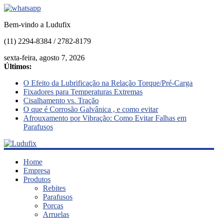
Bem-vindo a Ludufix
(11) 2294-8384 / 2782-8179
sexta-feira, agosto 7, 2026
Últimos:
O Efeito da Lubrificação na Relação Torque/Pré-Carga
Fixadores para Temperaturas Extremas
Cisalhamento vs. Tração
O que é Corrosão Galvânica , e como evitar
Afrouxamento por Vibração: Como Evitar Falhas em
Parafusos
Ludufix
Home
Empresa
Produtos
Fixadores
Rebites
em
Parafusos
Aço
Porcas
Inox
Arruelas