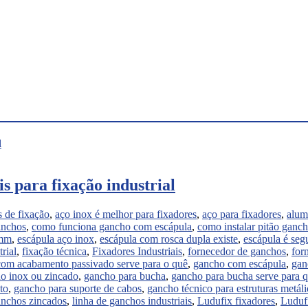
s para fixação industrial
 de fixação
,
aço inox é melhor para fixadores
,
aço para fixadores
,
alum
anchos
,
como funciona gancho com escápula
,
como instalar pitão ganc
7mm
,
escápula aço inox
,
escápula com rosca dupla existe
,
escápula é seg
rial
,
fixação técnica
,
Fixadores Industriais
,
fornecedor de ganchos
,
for
om acabamento passivado serve para o quê
,
gancho com escápula
,
gan
o inox ou zincado
,
gancho para bucha
,
gancho para bucha serve para 
to
,
gancho para suporte de cabos
,
gancho técnico para estruturas metáli
nchos zincados
,
linha de ganchos industriais
,
Ludufix fixadores
,
Luduf