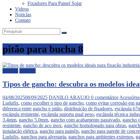
Fixadores Para Painel Solar
Videos
Noticías
Contato
pitão para bucha 8
Gancho
Noticias
Tipos de gancho: descubra os modelos ideai
04/08/2025
08/09/2025
DANILO ARAUJO
0 comentários
Acessórios
Ludufix
,
como escolher o tipo de gancho
,
como evitar corrosão em g
diferença entre gancho e pitão
,
distribuição de fixadores
,
escápula 6
escápula resistente
,
escápula suporta qual peso
,
escápula técnica indust
3.4mm
,
gancho 5.0mm
,
gancho com acabamento passivado
,
gancho c
resistente
,
gancho de aço inox
,
gancho homologado para obras
,
ganch
instalação elétrica
,
gancho para painéis
,
gancho para parede de concre
Ludufix
,
ganchos para alvenaria
,
ganchos para ambientes externos
,
ga