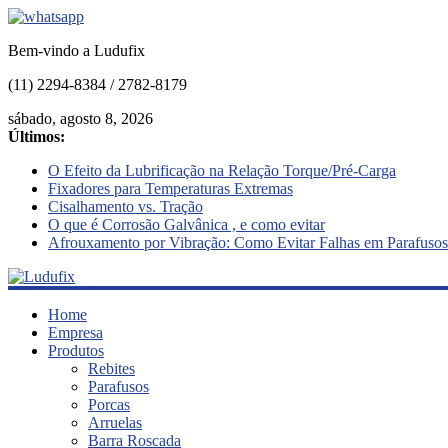
Bem-vindo a Ludufix
(11) 2294-8384 / 2782-8179
sábado, agosto 8, 2026
Últimos:
O Efeito da Lubrificação na Relação Torque/Pré-Carga
Fixadores para Temperaturas Extremas
Cisalhamento vs. Tração
O que é Corrosão Galvânica , e como evitar
Afrouxamento por Vibração: Como Evitar Falhas em Parafusos
Ludufix
Home
Empresa
Produtos
Fixadores
Rebites
em
Parafusos
Aço
Porcas
Inox
Arruelas
Barra Roscada