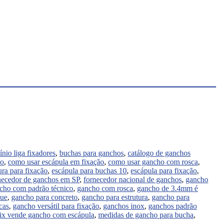
ínio liga fixadores
,
buchas para ganchos
,
catálogo de ganchos
ho
,
como usar escápula em fixação
,
como usar gancho com rosca
,
ura para fixação
,
escápula para buchas 10
,
escápula para fixação
,
necedor de ganchos em SP
,
fornecedor nacional de ganchos
,
gancho
cho com padrão técnico
,
gancho com rosca
,
gancho de 3.4mm é
que
,
gancho para concreto
,
gancho para estrutura
,
gancho para
cas
,
gancho versátil para fixação
,
ganchos inox
,
ganchos padrão
ix vende gancho com escápula
,
medidas de gancho para bucha
,