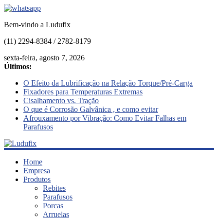
Bem-vindo a Ludufix
(11) 2294-8384 / 2782-8179
sexta-feira, agosto 7, 2026
Últimos:
O Efeito da Lubrificação na Relação Torque/Pré-Carga
Fixadores para Temperaturas Extremas
Cisalhamento vs. Tração
O que é Corrosão Galvânica , e como evitar
Afrouxamento por Vibração: Como Evitar Falhas em
Parafusos
Ludufix
Home
Empresa
Produtos
Fixadores
Rebites
em
Parafusos
Aço
Porcas
Inox
Arruelas