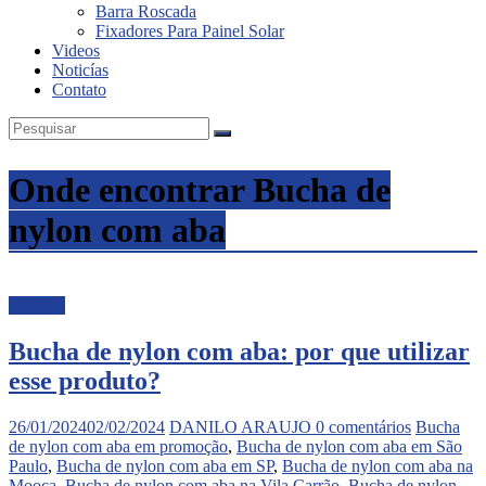
Barra Roscada
Fixadores Para Painel Solar
Videos
Noticías
Contato
Onde encontrar Bucha de
nylon com aba
Noticias
Bucha de nylon com aba: por que utilizar
esse produto?
26/01/2024
02/02/2024
DANILO ARAUJO
0 comentários
Bucha
de nylon com aba em promoção
,
Bucha de nylon com aba em São
Paulo
,
Bucha de nylon com aba em SP
,
Bucha de nylon com aba na
Mooca
,
Bucha de nylon com aba na Vila Carrão
,
Bucha de nylon