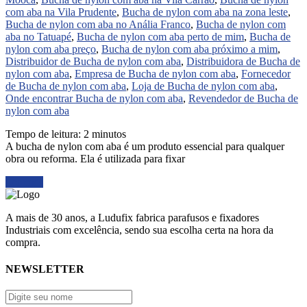
com aba na Vila Prudente
,
Bucha de nylon com aba na zona leste
,
Bucha de nylon com aba no Anália Franco
,
Bucha de nylon com
aba no Tatuapé
,
Bucha de nylon com aba perto de mim
,
Bucha de
nylon com aba preço
,
Bucha de nylon com aba próximo a mim
,
Distribuidor de Bucha de nylon com aba
,
Distribuidora de Bucha de
nylon com aba
,
Empresa de Bucha de nylon com aba
,
Fornecedor
de Bucha de nylon com aba
,
Loja de Bucha de nylon com aba
,
Onde encontrar Bucha de nylon com aba
,
Revendedor de Bucha de
nylon com aba
Tempo de leitura:
2
minutos
A bucha de nylon com aba é um produto essencial para qualquer
obra ou reforma. Ela é utilizada para fixar
Ler mais
A mais de 30 anos, a Ludufix fabrica parafusos e fixadores
Industriais com excelência, sendo sua escolha certa na hora da
compra.
NEWSLETTER