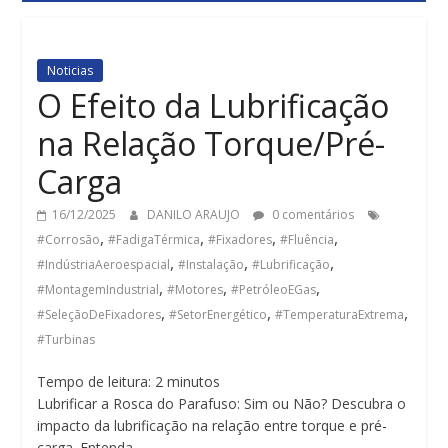
Noticias
O Efeito da Lubrificação
na Relação Torque/Pré-
Carga
16/12/2025
DANILO ARAUJO
0 comentários
,
,
,
,
#Corrosão
#FadigaTérmica
#Fixadores
#Fluência
,
,
,
#IndústriaAeroespacial
#Instalação
#Lubrificação
,
,
,
#MontagemIndustrial
#Motores
#PetróleoEGas
,
,
,
#SeleçãoDeFixadores
#SetorEnergético
#TemperaturaExtrema
#Turbinas
Tempo de leitura:
2
minutos
Lubrificar a Rosca do Parafuso: Sim ou Não? Descubra o
impacto da lubrificação na relação entre torque e pré-
carga. Entenda