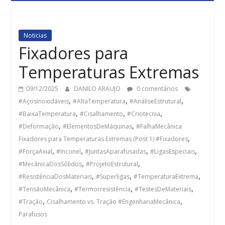
Noticias
Fixadores para
Temperaturas Extremas
09/12/2025
DANILO ARAUJO
0 comentários
,
,
,
#AçosInoxidáveis
#AltaTemperatura
#AnáliseEstrutural
,
,
,
#BaixaTemperatura
#Cisalhamento
#Criotecnia
,
,
#Deformação
#ElementosDeMáquinas
#FalhaMecânica
,
Fixadores para Temperaturas Extremas (Post 1) #Fixadores
,
,
,
,
#ForçaAxial
#Inconel
#JuntasAparafusadas
#LigasEspeciais
,
,
#MecânicaDosSólidos
#ProjetoEstrutural
,
,
,
#ResistênciaDosMateriais
#Superligas
#TemperaturaExtrema
,
,
,
#TensãoMecânica
#Termorresistência
#TestesDeMateriais
,
,
#Tração
Cisalhamento vs. Tração #EngenhariaMecânica
Parafusos