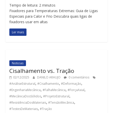
Tempo de leitura:
2
minutos
Fixadores para Temperaturas Extremas: Guia de Ligas
Especiais para Calor e Frio Descubra quais ligas de
fixadores usar em altas
Ler mais
Noticias
Cisalhamento vs. Tração
02/12/2025
DANILO ARAUJO
0 comentários
,
,
,
#AnáliseEstrutural
#Cisalhamento
#Deformação
,
,
,
#EngenhariaMecânica
#FalhaMecânica
#ForçaAxial
,
,
#MecânicaDosSólidos
#ProjetoEstrutural
,
,
#ResistênciaDosMateriais
#TensãoMecânica
,
#TestesDeMateriais
#Tração