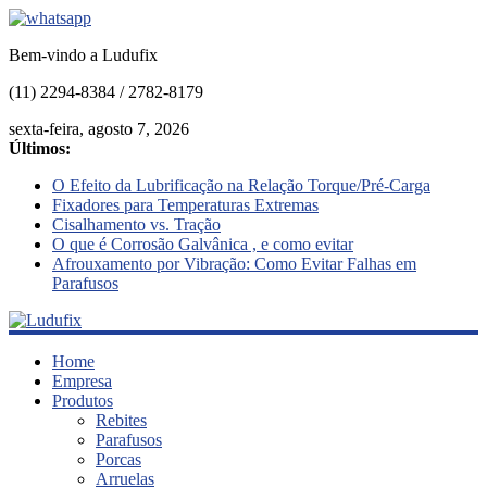
Bem-vindo a Ludufix
(11) 2294-8384 / 2782-8179
sexta-feira, agosto 7, 2026
Últimos:
O Efeito da Lubrificação na Relação Torque/Pré-Carga
Fixadores para Temperaturas Extremas
Cisalhamento vs. Tração
O que é Corrosão Galvânica , e como evitar
Afrouxamento por Vibração: Como Evitar Falhas em
Parafusos
Ludufix
Home
Empresa
Produtos
Fixadores
Rebites
em
Parafusos
Aço
Porcas
Inox
Arruelas