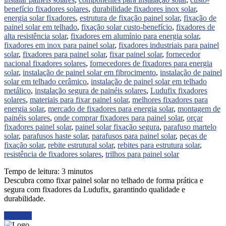
benefício fixadores solares
,
durabilidade fixadores inox solar
,
energia solar fixadores
,
estrutura de fixação painel solar
,
fixação de
painel solar em telhado
,
fixação solar custo-benefício
,
fixadores de
alta resistência solar
,
fixadores em alumínio para energia solar
,
fixadores em inox para painel solar
,
fixadores industriais para painel
solar
,
fixadores para painel solar
,
fixar painel solar
,
fornecedor
nacional fixadores solares
,
fornecedores de fixadores para energia
solar
,
instalação de painel solar em fibrocimento
,
instalação de painel
solar em telhado cerâmico
,
instalação de painel solar em telhado
metálico
,
instalação segura de painéis solares
,
Ludufix fixadores
solares
,
materiais para fixar painel solar
,
melhores fixadores para
energia solar
,
mercado de fixadores para energia solar
,
montagem de
painéis solares
,
onde comprar fixadores para painel solar
,
orçar
fixadores painel solar
,
painel solar fixação segura
,
parafuso martelo
solar
,
parafusos haste solar
,
parafusos para painel solar
,
peças de
fixação solar
,
rebite estrutural solar
,
rebites para estrutura solar
,
resistência de fixadores solares
,
trilhos para painel solar
Tempo de leitura:
3
minutos
Descubra como fixar painel solar no telhado de forma prática e
segura com fixadores da Ludufix, garantindo qualidade e
durabilidade.
Ler mais