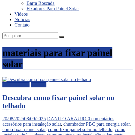
Barra Roscada
Fixadores Para Painel Solar
Videos
Noticías
Contato
materiais para fixar painel
solar
fixadores inox
Noticias
Descubra como fixar painel solar no
telhado
20/08/2025
08/09/2025
DANILO ARAUJO
0 comentários
acessórios para instalação solar
,
chumbador PBC para energia solar
,
como fixar painel solar
,
como fixar painel solar no telhado
,
como
instalar painéis solares
,
componentes para instalação solar
,
custo-