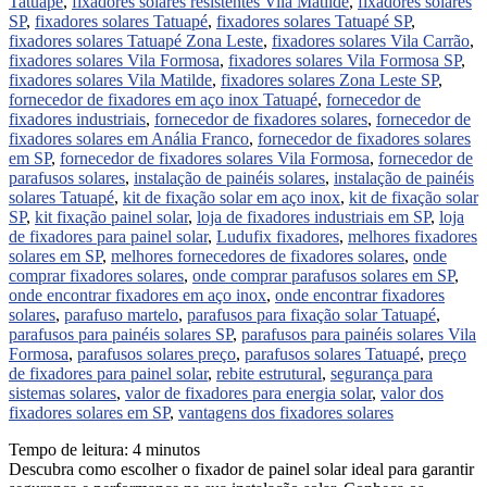
Tatuapé
,
fixadores solares resistentes Vila Matilde
,
fixadores solares
SP
,
fixadores solares Tatuapé
,
fixadores solares Tatuapé SP
,
fixadores solares Tatuapé Zona Leste
,
fixadores solares Vila Carrão
,
fixadores solares Vila Formosa
,
fixadores solares Vila Formosa SP
,
fixadores solares Vila Matilde
,
fixadores solares Zona Leste SP
,
fornecedor de fixadores em aço inox Tatuapé
,
fornecedor de
fixadores industriais
,
fornecedor de fixadores solares
,
fornecedor de
fixadores solares em Anália Franco
,
fornecedor de fixadores solares
em SP
,
fornecedor de fixadores solares Vila Formosa
,
fornecedor de
parafusos solares
,
instalação de painéis solares
,
instalação de painéis
solares Tatuapé
,
kit de fixação solar em aço inox
,
kit de fixação solar
SP
,
kit fixação painel solar
,
loja de fixadores industriais em SP
,
loja
de fixadores para painel solar
,
Ludufix fixadores
,
melhores fixadores
solares em SP
,
melhores fornecedores de fixadores solares
,
onde
comprar fixadores solares
,
onde comprar parafusos solares em SP
,
onde encontrar fixadores em aço inox
,
onde encontrar fixadores
solares
,
parafuso martelo
,
parafusos para fixação solar Tatuapé
,
parafusos para painéis solares SP
,
parafusos para painéis solares Vila
Formosa
,
parafusos solares preço
,
parafusos solares Tatuapé
,
preço
de fixadores para painel solar
,
rebite estrutural
,
segurança para
sistemas solares
,
valor de fixadores para energia solar
,
valor dos
fixadores solares em SP
,
vantagens dos fixadores solares
Tempo de leitura:
4
minutos
Descubra como escolher o fixador de painel solar ideal para garantir