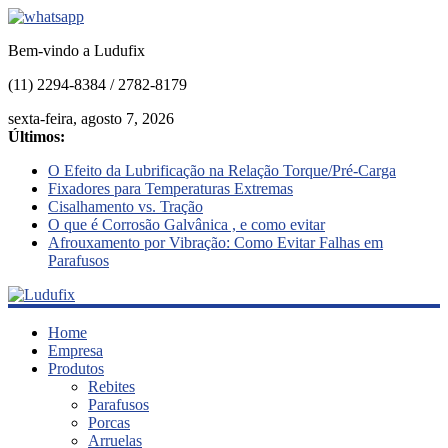
Bem-vindo a Ludufix
(11) 2294-8384 / 2782-8179
sexta-feira, agosto 7, 2026
Últimos:
O Efeito da Lubrificação na Relação Torque/Pré-Carga
Fixadores para Temperaturas Extremas
Cisalhamento vs. Tração
O que é Corrosão Galvânica , e como evitar
Afrouxamento por Vibração: Como Evitar Falhas em
Parafusos
Ludufix
Home
Empresa
Produtos
Fixadores
Rebites
em
Parafusos
Aço
Porcas
Inox
Arruelas