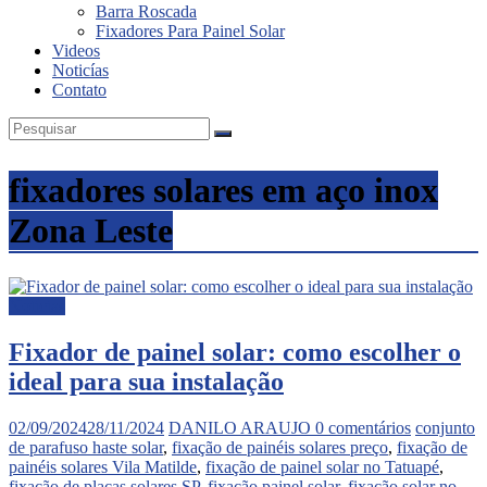
Barra Roscada
Fixadores Para Painel Solar
Videos
Noticías
Contato
fixadores solares em aço inox
Zona Leste
Noticias
Fixador de painel solar: como escolher o
ideal para sua instalação
02/09/2024
28/11/2024
DANILO ARAUJO
0 comentários
conjunto
de parafuso haste solar
,
fixação de painéis solares preço
,
fixação de
painéis solares Vila Matilde
,
fixação de painel solar no Tatuapé
,
fixação de placas solares SP
,
fixação painel solar
,
fixação solar no