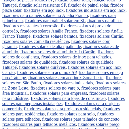
Tatuapé
,
fixação solar resistente SP
,
fixador de painel solar
,
fixador
placa solar
,
fixadores em aço inox
,
fixadores industriais em aço inox
,
fixadores para painéis solares no Anália Franco
,
fixadores para
painel solar
,
fixadores para painel solar em SP
,
fixadores parafusos
,
fixadores resistentes à corrosão
,
fixadores solares à prova de
corrosão
,
fixadores solares Anália Franco
,
fixadores solares Anália
Franco Tatuapé
,
fixadores solares baratos
,
fixadores solares Carrão
,
fixadores solares com alta resistência
,
fixadores solares com
garantia
,
fixadores solares de alta qualidade
,
fixadores solares de
alumínio
,
fixadores solares de alumínio Vila Carrão
,
fixadores
solares de confiança
,
fixadores solares de inox para telhados
,
fixadores solares de qualidade
,
fixadores solares de qualidade
Tatuapé
,
fixadores solares duráveis
,
fixadores solares em aço inox
Carrão
,
fixadores solares em aço inox SP
,
fixadores solares em aço
inox Tatuapé
,
fixadores solares em aço inox Zona Leste
,
fixadores
solares em São Paulo
,
fixadores solares industriais
,
fixadores solares
na Zona Leste
,
fixadores solares no varejo
,
fixadores solares para
área industrial
,
fixadores solares para empresas
,
fixadores solares
para indústrias
,
fixadores solares para lojas de construção
,
fixadores
solares para pequenas instalações
,
fixadores solares para projetos
comerciais
,
fixadores solares para projetos residenciais
,
fixadores
solares para residências
,
fixadores solares para solo
,
fixadores
solares para telhados
,
fixadores solares para telhados de concreto
,
fixadores solares para telhados metálicos
,
fixadores solares preço