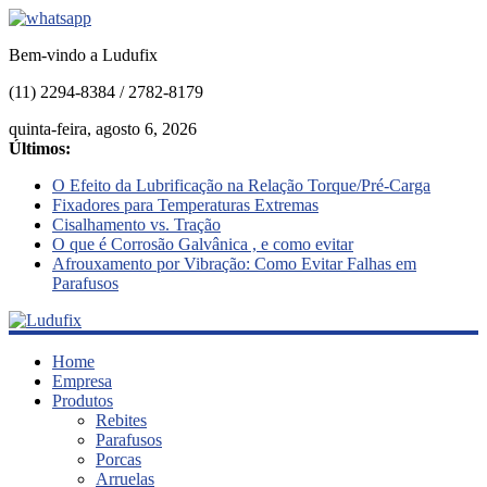
Bem-vindo a Ludufix
(11) 2294-8384 / 2782-8179
quinta-feira, agosto 6, 2026
Últimos:
O Efeito da Lubrificação na Relação Torque/Pré-Carga
Fixadores para Temperaturas Extremas
Cisalhamento vs. Tração
O que é Corrosão Galvânica , e como evitar
Afrouxamento por Vibração: Como Evitar Falhas em
Parafusos
Ludufix
Home
Empresa
Produtos
Fixadores
Rebites
em
Parafusos
Aço
Porcas
Inox
Arruelas