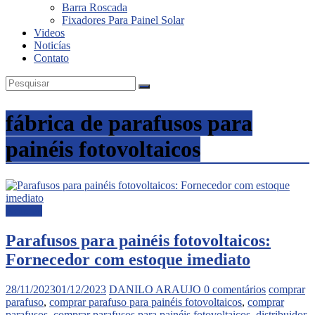
Barra Roscada
Fixadores Para Painel Solar
Videos
Noticías
Contato
fábrica de parafusos para
painéis fotovoltaicos
Noticias
Parafusos para painéis fotovoltaicos:
Fornecedor com estoque imediato
28/11/2023
01/12/2023
DANILO ARAUJO
0 comentários
comprar
parafuso
,
comprar parafuso para painéis fotovoltaicos
,
comprar
parafusos
,
comprar parafusos para painéis fotovoltaicos
,
distribuidor