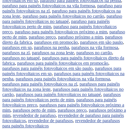
fotovoltaicos em sp
,
parafuso para painéis fotovoltaicos na penha
,
parafuso para painéis fotovoltaicos na vila formosa
,
parafuso para
painéis fotovoltaicos na zl
,
parafuso para painéis fotovoltaicos na
zona leste
,
parafuso para painéis fotovoltaicos no carrão
,
parafuso
para painéis fotovoltaicos no tatuapé
,
parafuso para painéis
fotovoltaicos perto de mim
,
parafuso para painéis fotovoltaicos
preço
,
parafuso para painéis fotovoltaicos próximo a mim
,
parafuso
perto de mim
,
parafuso preço
,
parafuso próximo a mim
,
parafusos
direto da fabrica
,
parafusos em promoção
,
parafusos em são paulo
,
parafusos em sp
,
parafusos na penha
,
parafusos na vila formosa
,
parafusos na zl
,
parafusos na zona leste
,
parafusos no carrão
,
parafusos no tatuapé
,
parafusos para painéis fotovoltaicos direto da
fabrica
,
parafusos para painéis fotovoltaicos em promoção
,
parafusos para painéis fotovoltaicos em são paulo
,
parafusos para
painéis fotovoltaicos em sp
,
parafusos para painéis fotovoltaicos na
penha
,
parafusos para painéis fotovoltaicos na vila formosa
,
parafusos para painéis fotovoltaicos na zl
,
parafusos para painéis
fotovoltaicos na zona leste
,
parafusos para painéis fotovoltaicos no
carrão
,
parafusos para painéis fotovoltaicos no tatuapé
,
parafusos
para painéis fotovoltaicos perto de mim
,
parafusos para painéis
fotovoltaicos preço
,
parafusos para painéis fotovoltaicos próximo a
mim
,
parafusos perto de mim
,
parafusos preço
,
parafusos próximo a
mim
,
revendedor de parafuso
,
revendedor de parafuso para painéis
fotovoltaicos
,
revendedor de parafusos
,
revendedor de parafusos
para painéis fotovoltaicos