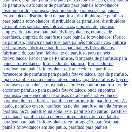
de parafuso
,
distribuidor de parafuso para painéis fotovoltaicos
,
distribuidor de parafusos
,
distribuidor de parafusos para painéis
fotovoltaicos
,
distribuidora de parafuso
,
distribuidora de parafuso
para painéis fotovoltaicos
,
distribuidora de parafusos
,
distribuidora
de parafusos para painéis fotovoltaicos
,
empresa de parafuso
,
empresa de parafuso para painéis fotovoltaicos
,
empresa de
parafusos
,
empresa de parafusos para painéis fotovoltaicos
,
fábrica
de parafuso
,
fábrica de parafuso para painéis fotovoltaicos
,
Fabrica
de Parafusos
,
fábrica de parafusos para painéis fotovoltaicos
,
fabricante de parafuso
,
fabricante de parafuso para painéis
fotovoltaicos
,
Fabricante de Parafusos
,
fabricante de parafusos para
painéis fotovoltaicos
,
fornecedor de parafuso
,
fornecedor de
parafuso para painéis fotovoltaicos
,
fornecedor de parafusos
,
fornecedor de parafusos para painéis fotovoltaicos
,
loja de parafuso
,
loja de parafuso para painéis fotovoltaicos
,
loja de parafusos
,
loja de
parafusos para painéis fotovoltaicos
,
onde encontrar parafuso
,
onde
encontrar parafuso para painéis fotovoltaicos
,
onde encontrar
parafusos
,
onde encontrar parafusos para painéis fotovoltaicos
,
parafuso direto da fabrica
,
parafuso em promoção
,
parafuso em são
paulo
,
parafuso em sp
,
parafuso na penha
,
parafuso na vila formosa
,
parafuso na zl
,
parafuso na zona leste
,
parafuso no carrão
,
parafuso
no tatuapé
,
parafuso para painéis fotovoltaicos direto da fabrica
,
parafuso para painéis fotovoltaicos em promoção
,
parafuso para
painéis fotovoltaicos em são paulo
,
parafuso para painéis