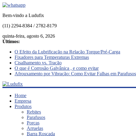
Bem-vindo a Ludufix
(11) 2294-8384 / 2782-8179
quinta-feira, agosto 6, 2026
Últimos:
O Efeito da Lubrificação na Relação Torque/Pré-Carga
Fixadores para Temperaturas Extremas
Cisalhamento vs. Tração
O que é Corrosão Galvânica , e como evitar
Afrouxamento por Vibração: Como Evitar Falhas em Parafusos
Ludufix
Home
Empresa
Produtos
Fixadores
Rebites
em
Parafusos
Aço
Porcas
Inox
Arruelas
Barra Roscada