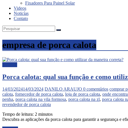
Fixadores Para Painel Solar
Videos
Noticías
Contato
empresa de porca calota
Noticias
Porca calota: qual sua função e como utili
14/03/2024
14/03/2024
DANILO ARAUJO
0 comentários
comprar p
calota
,
fornecedor de porca calota
,
loja de porca calota
,
onde encontra
penha
,
porca calota na vila formosa
,
porca calota na zl
,
porca calota n
revendedor de porca calota
Tempo de leitura:
2
minutos
Descubra as aplicações da porca calota para garantir a segurança e ef