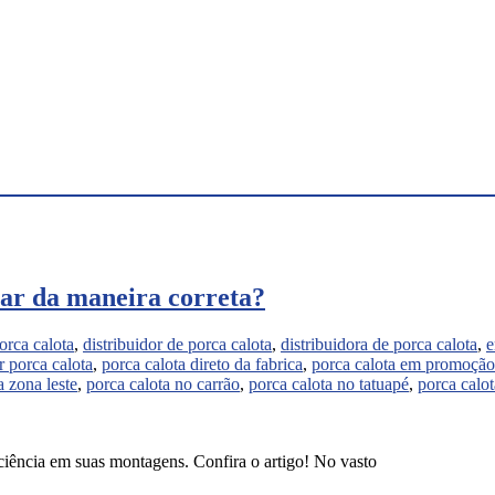
zar da maneira correta?
orca calota
,
distribuidor de porca calota
,
distribuidora de porca calota
,
e
r porca calota
,
porca calota direto da fabrica
,
porca calota em promoção
a zona leste
,
porca calota no carrão
,
porca calota no tatuapé
,
porca calo
iciência em suas montagens. Confira o artigo! No vasto