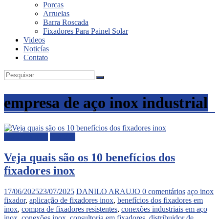
Porcas
Inox
Arruelas
Barra Roscada
Fixadores Para Painel Solar
Videos
Noticías
Contato
empresa de aço inox industrial
fixadores inox
Noticias
Veja quais são os 10 benefícios dos
fixadores inox
17/06/2025
23/07/2025
DANILO ARAUJO
0 comentários
aço inox
fixador
,
aplicação de fixadores inox
,
benefícios dos fixadores em
inox
,
compra de fixadores resistentes
,
conexões industriais em aço
inox
,
conexões inox
,
consultoria em fixadores
,
distribuidor de