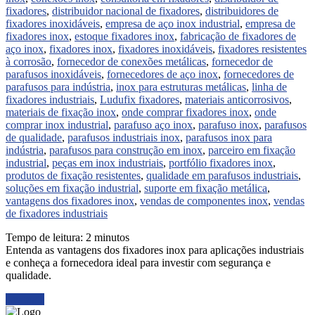
fixadores
,
distribuidor nacional de fixadores
,
distribuidores de
fixadores inoxidáveis
,
empresa de aço inox industrial
,
empresa de
fixadores inox
,
estoque fixadores inox
,
fabricação de fixadores de
aço inox
,
fixadores inox
,
fixadores inoxidáveis
,
fixadores resistentes
à corrosão
,
fornecedor de conexões metálicas
,
fornecedor de
parafusos inoxidáveis
,
fornecedores de aço inox
,
fornecedores de
parafusos para indústria
,
inox para estruturas metálicas
,
linha de
fixadores industriais
,
Ludufix fixadores
,
materiais anticorrosivos
,
materiais de fixação inox
,
onde comprar fixadores inox
,
onde
comprar inox industrial
,
parafuso aço inox
,
parafuso inox
,
parafusos
de qualidade
,
parafusos industriais inox
,
parafusos inox para
indústria
,
parafusos para construção em inox
,
parceiro em fixação
industrial
,
peças em inox industriais
,
portfólio fixadores inox
,
produtos de fixação resistentes
,
qualidade em parafusos industriais
,
soluções em fixação industrial
,
suporte em fixação metálica
,
vantagens dos fixadores inox
,
vendas de componentes inox
,
vendas
de fixadores industriais
Tempo de leitura:
2
minutos
Entenda as vantagens dos fixadores inox para aplicações industriais
e conheça a fornecedora ideal para investir com segurança e
qualidade.
Ler mais