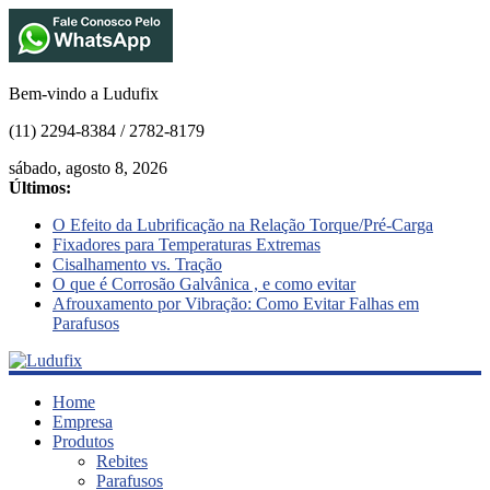
Bem-vindo a Ludufix
(11) 2294-8384 / 2782-8179
sábado, agosto 8, 2026
Últimos:
O Efeito da Lubrificação na Relação Torque/Pré-Carga
Fixadores para Temperaturas Extremas
Cisalhamento vs. Tração
O que é Corrosão Galvânica , e como evitar
Afrouxamento por Vibração: Como Evitar Falhas em
Parafusos
Ludufix
Home
Empresa
Produtos
Fixadores
Rebites
em
Parafusos
Aço