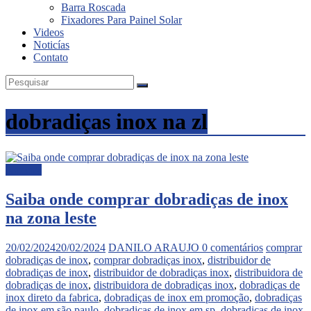
Barra Roscada
Fixadores Para Painel Solar
Videos
Noticías
Contato
dobradiças inox na zl
Noticias
Saiba onde comprar dobradiças de inox
na zona leste
20/02/2024
20/02/2024
DANILO ARAUJO
0 comentários
comprar
dobradiças de inox
,
comprar dobradiças inox
,
distribuidor de
dobradiças de inox
,
distribuidor de dobradiças inox
,
distribuidora de
dobradiças de inox
,
distribuidora de dobradiças inox
,
dobradiças de
inox direto da fabrica
,
dobradiças de inox em promoção
,
dobradiças
de inox em são paulo
,
dobradiças de inox em sp
,
dobradiças de inox