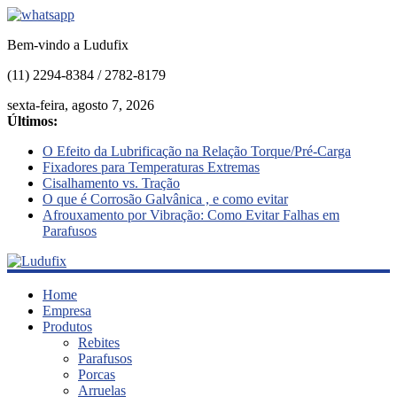
Bem-vindo a Ludufix
(11) 2294-8384 / 2782-8179
sexta-feira, agosto 7, 2026
Últimos:
O Efeito da Lubrificação na Relação Torque/Pré-Carga
Fixadores para Temperaturas Extremas
Cisalhamento vs. Tração
O que é Corrosão Galvânica , e como evitar
Afrouxamento por Vibração: Como Evitar Falhas em
Parafusos
Ludufix
Home
Empresa
Produtos
Fixadores
Rebites
em
Parafusos
Aço
Porcas
Inox
Arruelas