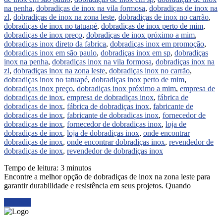
na penha
,
dobradiças de inox na vila formosa
,
dobradiças de inox na
zl
,
dobradiças de inox na zona leste
,
dobradiças de inox no carrão
,
dobradiças de inox no tatuapé
,
dobradiças de inox perto de mim
,
dobradiças de inox preço
,
dobradiças de inox próximo a mim
,
dobradiças inox direto da fabrica
,
dobradiças inox em promoção
,
dobradiças inox em são paulo
,
dobradiças inox em sp
,
dobradiças
inox na penha
,
dobradiças inox na vila formosa
,
dobradiças inox na
zl
,
dobradiças inox na zona leste
,
dobradiças inox no carrão
,
dobradiças inox no tatuapé
,
dobradiças inox perto de mim
,
dobradiças inox preço
,
dobradiças inox próximo a mim
,
empresa de
dobradiças de inox
,
empresa de dobradiças inox
,
fábrica de
dobradiças de inox
,
fábrica de dobradiças inox
,
fabricante de
dobradiças de inox
,
fabricante de dobradiças inox
,
fornecedor de
dobradiças de inox
,
fornecedor de dobradiças inox
,
loja de
dobradiças de inox
,
loja de dobradiças inox
,
onde encontrar
dobradiças de inox
,
onde encontrar dobradiças inox
,
revendedor de
dobradiças de inox
,
revendedor de dobradiças inox
Tempo de leitura:
3
minutos
Encontre a melhor opção de dobradiças de inox na zona leste para
garantir durabilidade e resistência em seus projetos. Quando
Ler mais