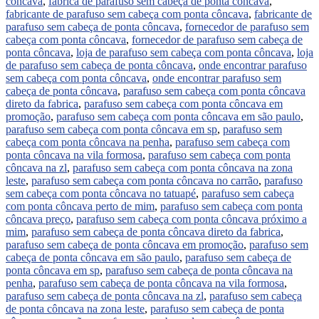
côncava
,
fábrica de parafuso sem cabeça de ponta côncava
,
fabricante de parafuso sem cabeça com ponta côncava
,
fabricante de
parafuso sem cabeça de ponta côncava
,
fornecedor de parafuso sem
cabeça com ponta côncava
,
fornecedor de parafuso sem cabeça de
ponta côncava
,
loja de parafuso sem cabeça com ponta côncava
,
loja
de parafuso sem cabeça de ponta côncava
,
onde encontrar parafuso
sem cabeça com ponta côncava
,
onde encontrar parafuso sem
cabeça de ponta côncava
,
parafuso sem cabeça com ponta côncava
direto da fabrica
,
parafuso sem cabeça com ponta côncava em
promoção
,
parafuso sem cabeça com ponta côncava em são paulo
,
parafuso sem cabeça com ponta côncava em sp
,
parafuso sem
cabeça com ponta côncava na penha
,
parafuso sem cabeça com
ponta côncava na vila formosa
,
parafuso sem cabeça com ponta
côncava na zl
,
parafuso sem cabeça com ponta côncava na zona
leste
,
parafuso sem cabeça com ponta côncava no carrão
,
parafuso
sem cabeça com ponta côncava no tatuapé
,
parafuso sem cabeça
com ponta côncava perto de mim
,
parafuso sem cabeça com ponta
côncava preço
,
parafuso sem cabeça com ponta côncava próximo a
mim
,
parafuso sem cabeça de ponta côncava direto da fabrica
,
parafuso sem cabeça de ponta côncava em promoção
,
parafuso sem
cabeça de ponta côncava em são paulo
,
parafuso sem cabeça de
ponta côncava em sp
,
parafuso sem cabeça de ponta côncava na
penha
,
parafuso sem cabeça de ponta côncava na vila formosa
,
parafuso sem cabeça de ponta côncava na zl
,
parafuso sem cabeça
de ponta côncava na zona leste
,
parafuso sem cabeça de ponta