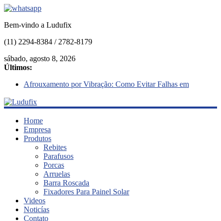
Bem-vindo a Ludufix
(11) 2294-8384 / 2782-8179
sábado, agosto 8, 2026
Últimos:
Afrouxamento por Vibração: Como Evitar Falhas em
Parafusos
O Efeito da Lubrificação na Relação Torque/Pré-Carga
Fixadores para Temperaturas Extremas
Ludufix
Cisalhamento vs. Tração
Home
O que é Corrosão Galvânica , e como evitar
Empresa
Produtos
Fixadores
Rebites
em
Parafusos
Aço
Porcas
Inox
Arruelas
Barra Roscada
Fixadores Para Painel Solar
Videos
Noticías
Contato