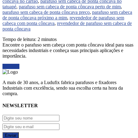
côncava no carrão
,
parafuso sem cabeça de ponta côncava no
tatuapé
,
parafuso sem cabeça de ponta côncava perto de mim
,
parafuso sem cabeça de ponta côncava preço
,
parafuso sem cabeça
de ponta côncava próximo a mim
,
revendedor de parafuso sem
cabeça com ponta côncava
,
revendedor de parafuso sem cabeça de
ponta côncava
Tempo de leitura:
2
minutos
Encontre o parafuso sem cabeça com ponta côncava ideal para suas
necessidades industriais e conheça suas principais aplicações e
importância.
Ler mais
A mais de 30 anos, a Ludufix fabrica parafusos e fixadores
Industriais com excelência, sendo sua escolha certa na hora da
compra.
NEWSLETTER
Enviar