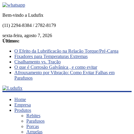
Bem-vindo a Ludufix
(11) 2294-8384 / 2782-8179
sexta-feira, agosto 7, 2026
Últimos:
O Efeito da Lubrificação na Relação Torque/Pré-Carga
Fixadores para Temperaturas Extremas
Cisalhamento vs. Tração
O que é Corrosão Galvânica , e como evitar
Afrouxamento por Vibração: Como Evitar Falhas em
Parafusos
Ludufix
Home
Empresa
Produtos
Fixadores
Rebites
em
Parafusos
Aço
Porcas
Inox
Arruelas