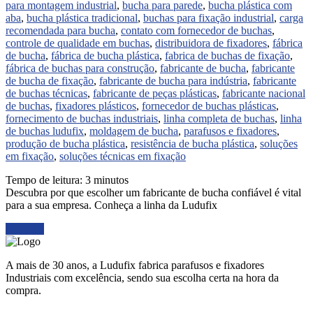
para montagem industrial
,
bucha para parede
,
bucha plástica com
aba
,
bucha plástica tradicional
,
buchas para fixação industrial
,
carga
recomendada para bucha
,
contato com fornecedor de buchas
,
controle de qualidade em buchas
,
distribuidora de fixadores
,
fábrica
de bucha
,
fábrica de bucha plástica
,
fabrica de buchas de fixação
,
fábrica de buchas para construção
,
fabricante de bucha
,
fabricante
de bucha de fixação
,
fabricante de bucha para indústria
,
fabricante
de buchas técnicas
,
fabricante de peças plásticas
,
fabricante nacional
de buchas
,
fixadores plásticos
,
fornecedor de buchas plásticas
,
fornecimento de buchas industriais
,
linha completa de buchas
,
linha
de buchas ludufix
,
moldagem de bucha
,
parafusos e fixadores
,
produção de bucha plástica
,
resistência de bucha plástica
,
soluções
em fixação
,
soluções técnicas em fixação
Tempo de leitura:
3
minutos
Descubra por que escolher um fabricante de bucha confiável é vital
para a sua empresa. Conheça a linha da Ludufix
Ler mais
A mais de 30 anos, a Ludufix fabrica parafusos e fixadores
Industriais com excelência, sendo sua escolha certa na hora da
compra.